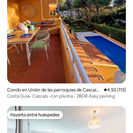
Condo en Unión de las parroquias de Cascais
Calificación p
4.92 (113)
y Estoril
Costa Guia- Cascais -con piscina - 2BDR-Easy parking
Favorito entre huéspedes
Favorito entre huéspedes