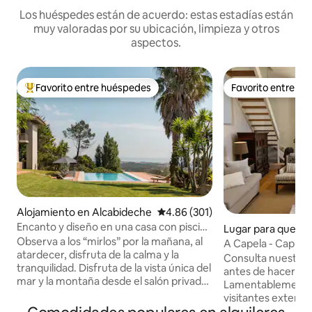
Los huéspedes están de acuerdo: estas estadías están
muy valoradas por su ubicación, limpieza y otros
aspectos.
Favorito entre huéspedes
Favorito entre h
Favorito entre huéspedes preferido
Favorito entre h
Alojamiento en Alcabideche
Calificación promedio: 4.86 de 5
4.86 (301)
Encanto y diseño en una casa con piscina
Lugar para quedar
y magníficas vistas al mar y a la montaña
Observa a los “mirlos” por la mañana, al
ra
A Capela - Capilla d
atardecer, disfruta de la calma y la
reconvertida
Consulta nuestras
tranquilidad. Disfruta de la vista única del
antes de hacer cua
mar y la montaña desde el salón privado,
Lamentablemente,
la piscina infinita, la “Serra de Sintra”, la
visitantes externo
montaña mágica, sus bosques
celebraciones. Gracias. Alója