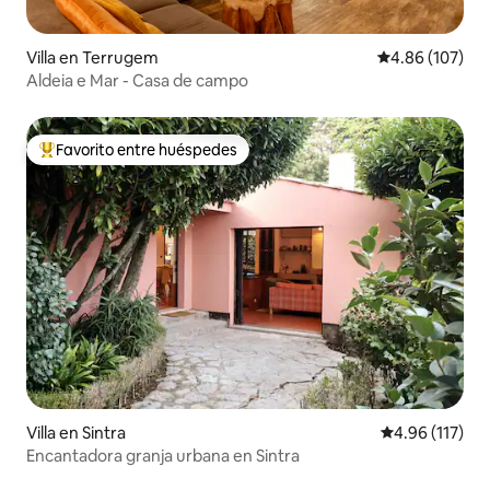
Villa en Terrugem
Calificación pr
4.86 (107)
Aldeia e Mar - Casa de campo
Favorito entre huéspedes
Favorito entre huéspedes preferido
Villa en Sintra
Calificación p
4.96 (117)
Encantadora granja urbana en Sintra