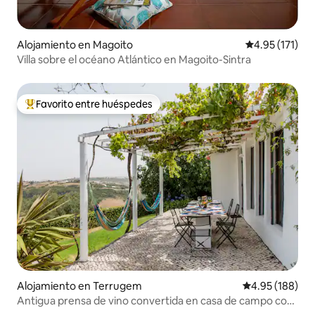
Alojamiento en Magoito
Calificación p
4.95 (171)
Villa sobre el océano Atlántico en Magoito-Sintra
Favorito entre huéspedes
Favorito entre huéspedes preferido
Alojamiento en Terrugem
Calificación pr
4.95 (188)
Antigua prensa de vino convertida en casa de campo con
piscina