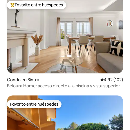
Favorito entre huéspedes
Favorito entre huéspedes preferido
Condo en Sintra
Calificación p
4.92 (102)
Beloura Home: acceso directo a la piscina y vista superior
Favorito entre huéspedes
Favorito entre huéspedes