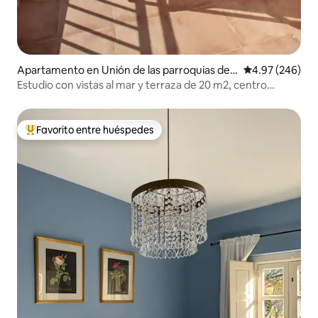
Apartamento en Unión de las parroquias de
Calificación pr
4.97 (246)
Cascais y Estoril
Estudio con vistas al mar y terraza de 20 m2, centro
histórico
Favorito entre huéspedes
Favorito entre huéspedes preferido