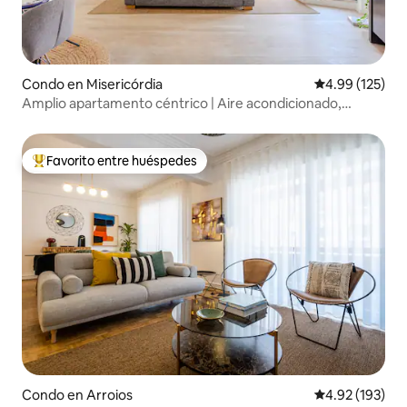
Condo en Misericórdia
Calificación p
4.99 (125)
Amplio apartamento céntrico | Aire acondicionado,
estacionamiento gratuito y balcón
Favorito entre huéspedes
Favorito entre huéspedes preferido
Condo en Arroios
Calificación p
4.92 (193)