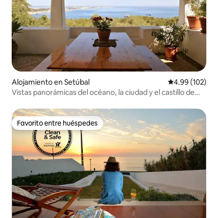
Alojamiento en Setúbal
Calificación pr
4.99 (102)
Vistas panorámicas del océano, la ciudad y el castillo de
São Filipe
Favorito entre huéspedes
Favorito entre huéspedes