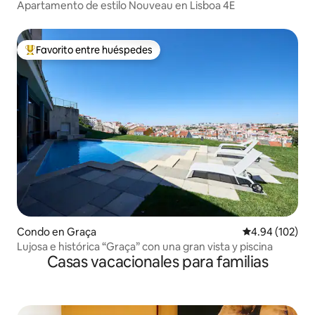
Apartamento de estilo Nouveau en Lisboa 4E
Favorito entre huéspedes
Favorito entre huéspedes preferido
Condo en Graça
Calificación pr
4.94 (102)
Lujosa e histórica “Graça” con una gran vista y piscina
Casas vacacionales para familias