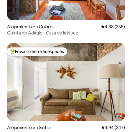
Alojamiento en Colares
Calificación pr
4.88 (356)
Quinta do Adagio - Casa de la Nuez
Favorito entre huéspedes
Favorito entre huéspedes preferido
Alojamiento en Sintra
Calificación pr
4.94 (347)