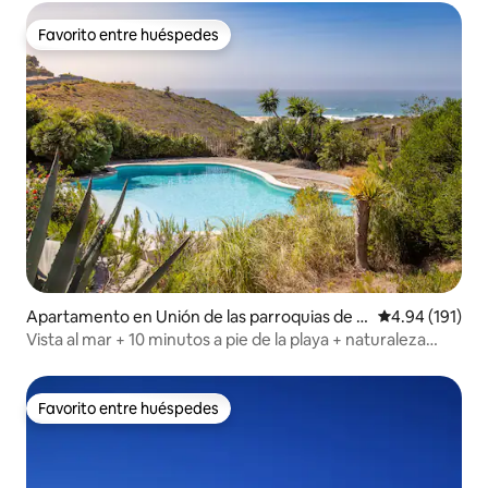
Favorito entre huéspedes
Favorito entre huéspedes
Apartamento en Unión de las parroquias de C
Calificación p
4.94 (191)
ascais y Estoril
Vista al mar + 10 minutos a pie de la playa + naturaleza
tranquila
Favorito entre huéspedes
Favorito entre huéspedes