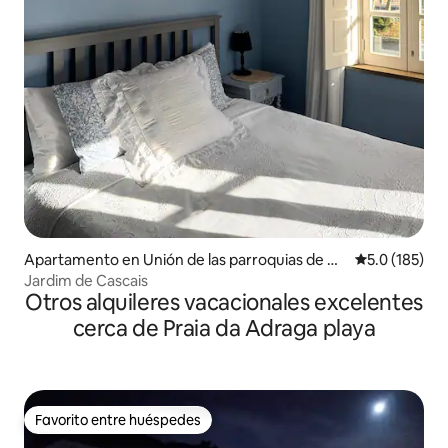
Apartamento en Unión de las parroquias de Ca
Calificación 
5.0 (185)
scais y Estoril
Jardim de Cascais
Otros alquileres vacacionales excelentes
cerca de Praia da Adraga playa
Favorito entre huéspedes
Favorito entre huéspedes