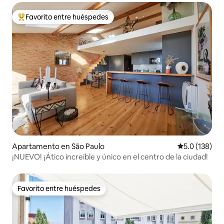
Favorito entre huéspedes
Favorito entre huéspedes preferido
Apartamento en São Paulo
Calificación 
5.0 (138)
¡NUEVO! ¡Ático increíble y único en el centro de la ciudad!
Favorito entre huéspedes
Favorito entre huéspedes