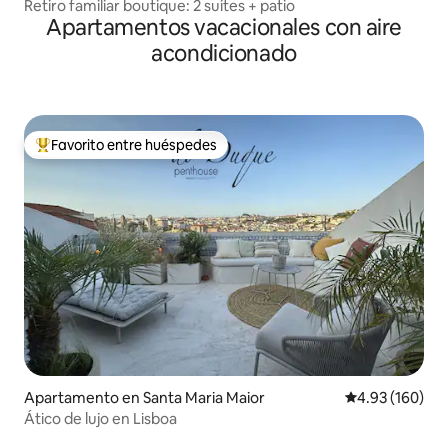
Retiro familiar boutique: 2 suites + patio
Apartamentos vacacionales con aire
acondicionado
Favorito entre huéspedes
Favorito entre huéspedes preferido
Apartamento en Santa Maria Maior
Calificación pr
4.93 (160)
Ático de lujo en Lisboa