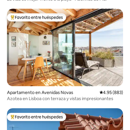
Favorito entre huéspedes
Favorito entre huéspedes preferido
Apartamento en Avenidas Novas
Calificación pr
4.95 (883)
Azotea en Lisboa con terraza y vistas impresionantes
Favorito entre huéspedes
Favorito entre huéspedes preferido