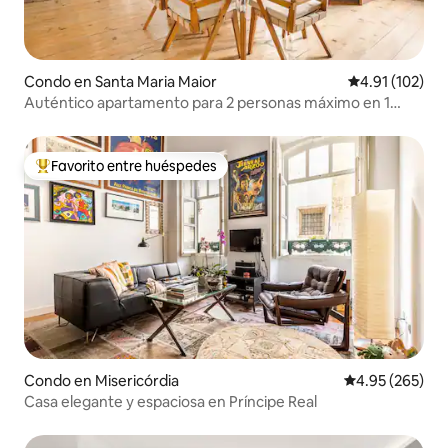
Condo en Santa Maria Maior
Calificación p
4.91 (102)
Auténtico apartamento para 2 personas máximo en 1
habitación, Alfama
Favorito entre huéspedes
Favorito entre huéspedes preferido
Condo en Misericórdia
Calificación pr
4.95 (265)
Casa elegante y espaciosa en Príncipe Real