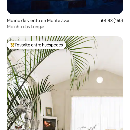
Molino de viento en Montelavar
Calificación p
4.93 (150)
Moinho das Longas
Favorito entre huéspedes
Favorito entre huéspedes preferido