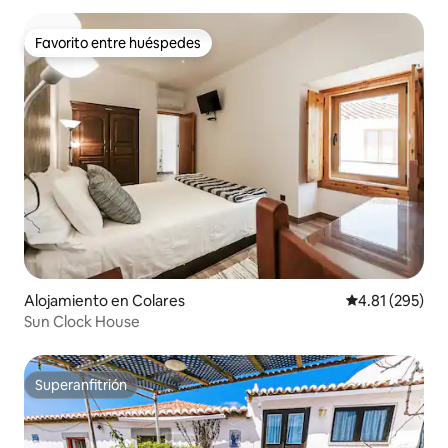
Favorito entre huéspedes
Favorito entre huéspedes
Alojamiento en Colares
Calificación p
4.81 (295)
Sun Clock House
Superanfitrión
Superanfitrión