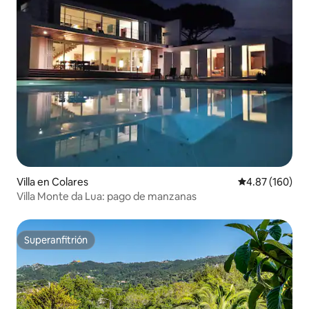
Villa en Colares
Calificación pr
4.87 (160)
Villa Monte da Lua: pago de manzanas
Superanfitrión
Superanfitrión