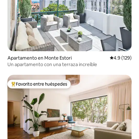
Apartamento en Monte Estori
Calificación 
4.9 (129)
Un apartamento con una terraza increíble
Favorito entre huéspedes
Favorito entre huéspedes preferido