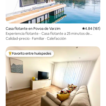
Casa flotante en Povoa de Varzim
Calificación p
4.84 (161)
Experiencia flotante - Casa flotante a 25 minutos de
Oporto
Calidad-precio
·
Familiar
·
Calefacción
Favorito entre huéspedes
Favorito entre huéspedes preferido