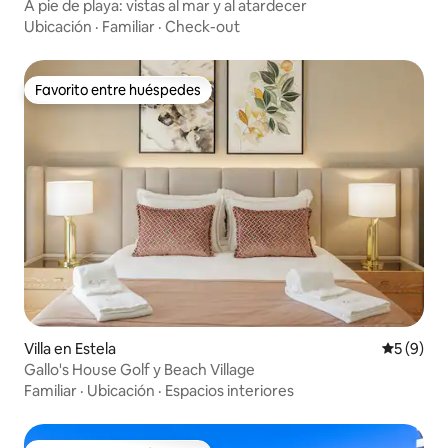
A pie de playa: vistas al mar y al atardecer
Ubicación
·
Familiar
·
Check-out
Favorito entre huéspedes
Favorito entre huéspedes
Villa en Estela
Calificac
5 (9)
Gallo's House Golf y Beach Village
Familiar
·
Ubicación
·
Espacios interiores