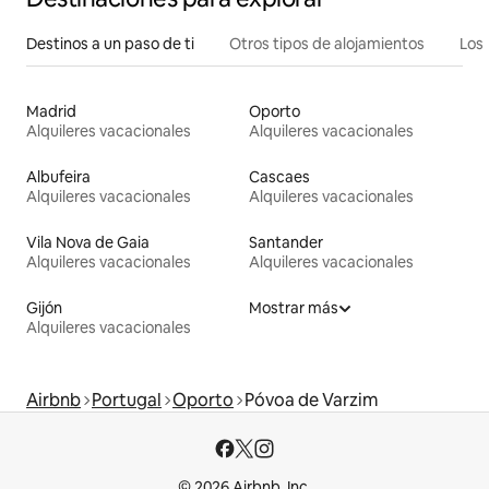
Destinos a un paso de ti
Otros tipos de alojamientos
Los 
Madrid
Oporto
Alquileres vacacionales
Alquileres vacacionales
Albufeira
Cascaes
Alquileres vacacionales
Alquileres vacacionales
Vila Nova de Gaia
Santander
Alquileres vacacionales
Alquileres vacacionales
Gijón
Mostrar más
Alquileres vacacionales
Airbnb
Portugal
Oporto
Póvoa de Varzim
© 2026 Airbnb, Inc.