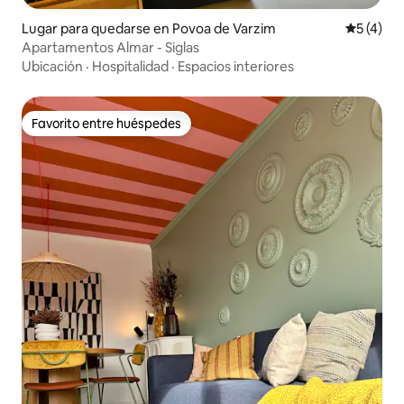
Lugar para quedarse en Povoa de Varzim
Calificac
5 (4)
Apartamentos Almar - Siglas
Ubicación
·
Hospitalidad
·
Espacios interiores
Favorito entre huéspedes
Favorito entre huéspedes