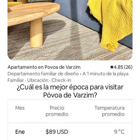
Apartamento en Povoa de Varzim
Calificación p
4.85 (26)
Departamento familiar de diseño • A 1 minuto de la playa
Familiar
·
Ubicación
·
Check-in
¿Cuál es la mejor época para visitar
Póvoa de Varzim?
Mes
Precio
Temperatura
promedio
promedio
Ene
$89 USD
9 °C