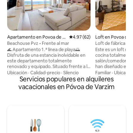
Apartamento en Povoa de V
Calificación promedio: 4.97 de 
4.97 (62)
Loft en Povoa de 
arzim
Beachouse Pvz • Frente al mar
Loft de fábrica - 
🌊 Apartamento 1 .ª línea de playa🌅
Este es un loft de c
Disfruta de una estancia inolvidable en
cocina totalmente
este departamento totalmente
salón/comedor y el
renovado y equipado. Situado frente a la
han diseñado en u
playa, ofrece una vista impresionante y
espacio abierto; 
Ubicación
·
Calidad-precio
·
Silencio
Familiar
·
Ubicació
un ambiente relajante. 🛋️ Ampla social
Servicios populares en alquileres
aseo de servicio. En la planta superior, en
area ❄️ Calefacción y aire acondicionado
el altillo, hay un 
vacacionales en Póvoa de Varzim
🍽️ Cocina al aire libre totalmente
una cama doble, a
equipada. 📍 Ubicación privilegiada, con
estar y dos camas 
todos los servicios a las puertas de la
diseñadas en un c
casa A ✈️ 20 minutos del aeropuerto ¡Se
abierto» con baño y ducha. 
admiten 👶🐶 bebés y mascotas! ¡Ideal
situado justo al la
para aquellos que buscan relajarse con el
metro de Póvoa, ce
sonido de las olas o explorar la ciudad! ✨
ciudad y a solo 40