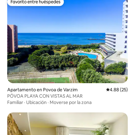
Favorito entre huéspedes
Favorito entre huéspedes
Apartamento en Povoa de Varzim
Calificación p
4.88 (25)
PÓVOA PLAYA CON VISTAS AL MAR
Familiar
·
Ubicación
·
Moverse por la zona