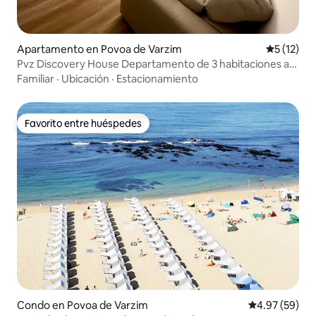
Apartamento en Povoa de Varzim
Calificaci
5 (12)
Pvz Discovery House Departamento de 3 habitaciones a
600 m de la playa
Familiar
·
Ubicación
·
Estacionamiento
Favorito entre huéspedes
Favorito entre huéspedes
Condo en Povoa de Varzim
Calificación p
4.97 (59)