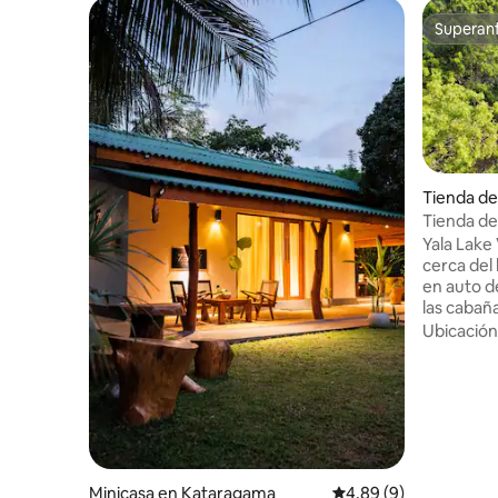
Superanf
Superanf
Tienda d
andiya Lo
Tienda de
View Cab
Yala Lake
cerca del 
en auto del
las cabañ
vistas al l
Ubicación
aparcamie
disponible
Todas las
pantalla p
y escritor
ducha, se
aseo gratuitos. La prop
Minicasa en Kataragama
Calificación promedio
4.89 (9)
actividade