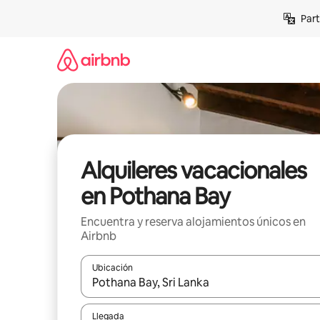
Omite
Part
el
contenido
Alquileres vacacionales
en Pothana Bay
Encuentra y reserva alojamientos únicos en
Airbnb
Ubicación
Cuando los resultados estén disponibles, navega co
Llegada