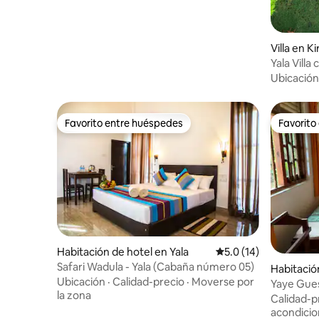
Villa en K
Yala Villa
piscina pr
Ubicación
Favorito entre huéspedes
Favorito
Favorito entre huéspedes
Favorito
Habitación de hotel en Yala
Calificación promedio
5.0 (14)
Safari Wadula - Yala (Cabaña número 05)
Habitació
Ubicación
·
Calidad-precio
·
Moverse por
Yaye Gues
la zona
Calidad-p
acondici