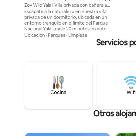
Zov Wild Yala | Villa privada con bañera al
excursion
aire libre
excursiones po
Escápate a la naturaleza en nuestra villa
idioma!
privada de un dormitorio, ubicada en un
entorno tranquilo en el límite del Parque
Nacional Yala, a solo 20 minutos en auto
de la entrada del Parque Nacional Yala.
Ubicación
·
Parques
·
Limpieza
Rodeada de exuberante vegetación y
Servicios p
naturaleza virgen, esta villa es ideal para
parejas y amantes de la naturaleza que
buscan privacidad, comodidad y una
auténtica experiencia de safari. Nuestra
villa, que combina a la perfección las
comodidades modernas con un entorno
natural tranquilo, ofrece una estancia
única en la que podrás relajarte,
descansar y reconectar con la naturaleza
Cocina
Wifi
🌿
Otros aloja