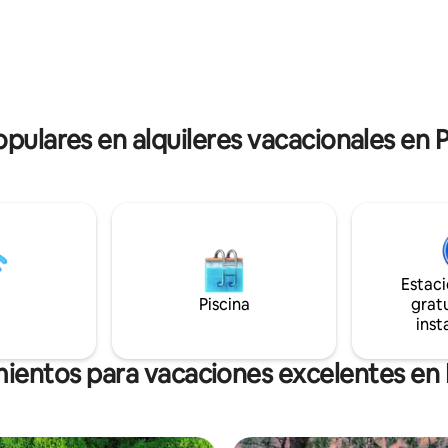
sabrosos alimentos que se coc
es en barco, pesca y
los brazos amorosos de las mad
r la ciudad. ¡Hablamos tu
un gran chalet con 2 habitacio
tiene espacio suficiente para c
personas y camas grandes y b
adjuntos.
opulares en alquileres vacacionales en
Estac
Piscina
gratu
inst
mientos para vacaciones excelentes en