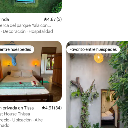
irinda
Calificación promedio: 4.67 de 5, 3 reseñas
4.67 (3)
 cerca del parque Yala con
ivada
·
Decoración
·
Hospitalidad
 entre huéspedes
Favorito entre huéspedes
 entre huéspedes
Favorito entre huéspedes
: 5.0 de 5, 14 reseñas
n privada en Tissa
Calificación promedio: 4.91 de 5, 34 reseñas
4.91 (34)
t House Thissa
recio
·
Ubicación
·
Aire
onado