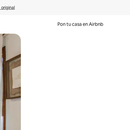
 original
Pon tu casa en Airbnb
o o desliza el dedo.