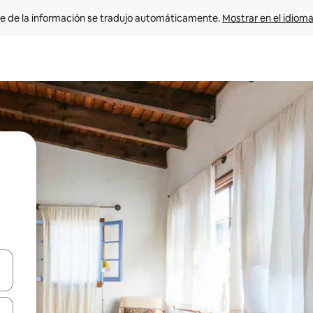
e de la información se tradujo automáticamente. 
Mostrar en el idioma
n las teclas de flecha hacia arriba y hacia abajo o explora con el tact