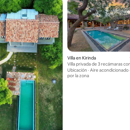
Villa en Kirinda
Villa privada de 3 recámaras co
cerca del Parque Nacional Yala
Ubicación
·
Aire acondicionado
por la zona
 4.77 de 5, 75 reseñas