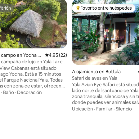
itrión
Favorito entre huéspedes
itrión
Favorito entre huéspedes prefe
e campo en Yodha K
Calificación promedio: 4.95 de 5, 22 reseñas
4.95 (22)
wer Canal
 campaña de lujo en Yala Lake
anas
 View Cabanas está situado
Alojamiento en Buttala
lago Yodha. Está a 15 minutos
Safari de aves en Yala
 Parque Nacional Yala. Todas
Yala Avian Eye Safari está situad
as con zona de estar, ofrecen
lado norte del santuario de Yala
ago y wifi gratuito. Hay
·
Baño
·
Decoración
zona tranquila, silenciosa y sin t
nto gratuito gratuito
donde puedes ver animales sal
 disponible en la propiedad.
como desees. Puedes entrar en
Ubicación
·
Familiar
·
Silencio
 cabañas tienen un televisor de
bloques 3, 4 y 5 de Yala en dire
lana, minibar, hervidor eléctrico
norte del parque nacional de Ya
io. El baño privado cuenta con
minutos, por lo que es la mejor
cador de pelo y artículos de
entre otras entradas. Es un ho
iedad organiza
tiene amor cálido y puedes ob
: 4.89 de 5, 9 reseñas
s como viajes de safari,