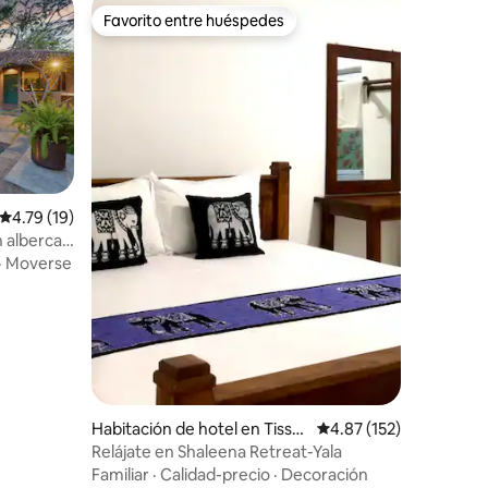
Favorito entre huéspedes
Favorito entre huéspedes
Calificación promedio: 4.79 de 5, 19 reseñas
4.79 (19)
n alberca
·
Moverse
Habitación de hotel en Tissa
Calificación promedio: 
4.87 (152)
maharama
Relájate en Shaleena Retreat-Yala
Familiar
·
Calidad-precio
·
Decoración