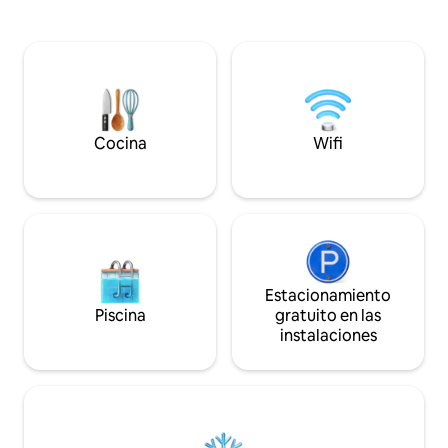
televisor de panta
Universidad de Mississippi y Rowan Oak,
servicios de strea
el hogar de William Faulkner. Disfruta de
señal wifi o utiliza
una bandeja recién hecha de los rollos de
para ponerte al dí
canela recién horneados de The
electrónicos. El t
Doughboys por 13,00 dólares. Entrega a
la parte posterior y
domicilio por la mañana. Lugares de
calle, por lo que e
interés local: Gran restaurante
Situada a medio c
mexicano a 2 millas Walmart a 3 millas
Cocina
Wifi
Oxford.
Tienda de comestibles a 400 metros
Estacionamiento
Piscina
gratuito en las
instalaciones