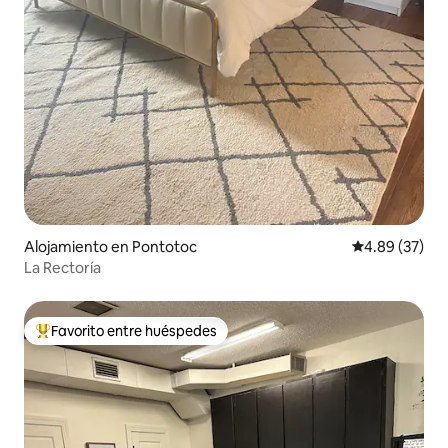
Alojamiento en Pontotoc
Calificación p
4.89 (37)
La Rectoría
Favorito entre huéspedes
Favorito entre huéspedes preferido