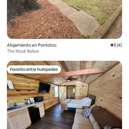
Alojamiento en Pontotoc
Calificac
5 (4)
The Nook Below
Favorito entre huéspedes
Favorito entre huéspedes