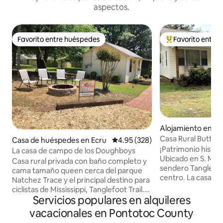
aspectos.
Favorito entre huéspedes
Favorito entre
Favorito entre huéspedes
Favorito entre hu
Alojamiento en P
Casa Rural Butter
Casa de huéspedes en Ecru
Calificación promedio: 4.95 de 5
4.95 (328)
¡Patrimonio históri
La casa de campo de los Doughboys
Ubicado en S. Main
Casa rural privada con baño completo y
sendero Tanglefoot
cama tamaño queen cerca del parque
centro. La casa d
Natchez Trace y el principal destino para
de 1950 fue renov
ciclistas de Mississippi, Tanglefoot Trail.
encanto original y
Servicios populares en alquileres
Perfecta para ocupación individual o
mezcla ecléctica 
doble. A 25 millas de Elvis Presley. Lugar
vacacionales en Pontotoc County
Relájate en el silló
de nacimiento A 35 millas de la