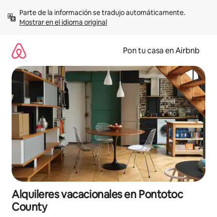
Omite
Parte de la información se tradujo automáticamente. 
el
Mostrar en el idioma original
contenido
Pon tu casa en Airbnb
Alquileres vacacionales en Pontotoc
County