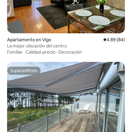
Apartamento en Vigo
Calificación p
4.89 (84)
La mejor ubicación del centro
Familiar
·
Calidad-precio
·
Decoración
Superanfitrión
Superanfitrión