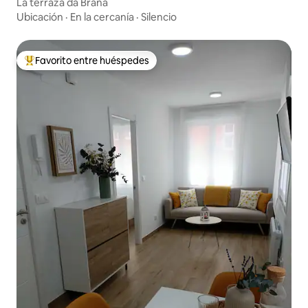
La terraza da Braña
Ubicación
·
En la cercanía
·
Silencio
Favorito entre huéspedes
Favorito entre huéspedes preferido