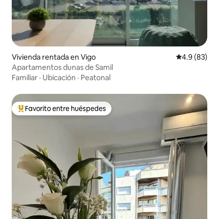
Vivienda rentada en Vigo
Calificación
4.9 (83)
Apartamentos dunas de Samil
Familiar
·
Ubicación
·
Peatonal
Favorito entre huéspedes
Favorito entre huéspedes preferido