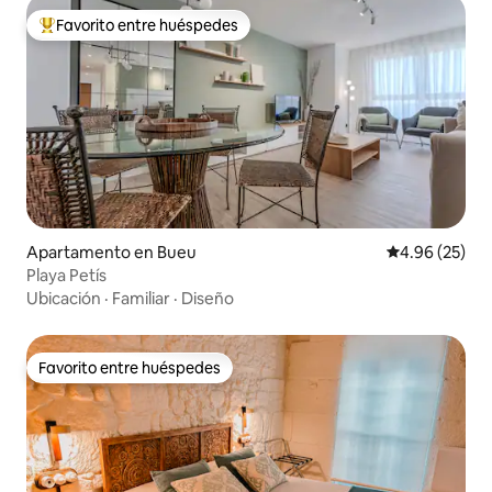
Favorito entre huéspedes
Favorito entre huéspedes preferido
Apartamento en Bueu
Calificación p
4.96 (25)
Playa Petís
Ubicación
·
Familiar
·
Diseño
Favorito entre huéspedes
Favorito entre huéspedes