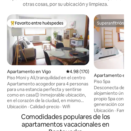
otras cosas, por su ubicación y limpieza.
Favorito entre huéspedes
Superanfitrión
Favorito entre huéspedes preferido
Superanfitrión
Apartamento en Vigo
Calificación promedio: 4.98 de 5
4.98 (170)
Apartamento en Si
Piso Moni y Ali,tranquilidad en el centro
Piso Spa
Apartamento acogedor para 4 personas
Desconecta de la r
para una estancia perfecta y sentirse
alojamiento único 
como en casa😊 Inmejorable ubicación,
propio Spa con Sau
en el corazón de la ciudad, en mismo
generación con ter
Casco Vello. A escasos metros de la zona
Ubicación
·
Calidad-precio
·
Wifi
luces Leds. Cama 
Ubicación
·
Familia
de tiendas y restaurantes. Zona
Comodidades populares de los
(1.80cm x 2.00cm )
peatonal, a 10 minutos caminando a
comodidades nece
todas las líneas de bus ,a 15min
apartamentos vacacionales en
experiencia inolvidable. Podrás
caminando de la estación tren y ave y a