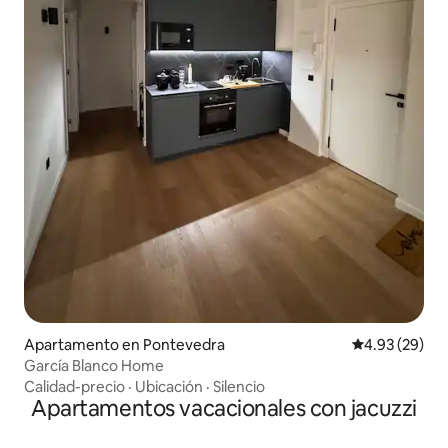
Apartamento en Pontevedra
Calificación p
4.93 (29)
García Blanco Home
Calidad-precio
·
Ubicación
·
Silencio
Apartamentos vacacionales con jacuzzi