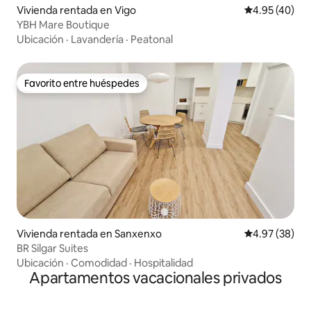
Vivienda rentada en Vigo
Calificación 
4.95 (40)
YBH Mare Boutique
Ubicación
·
Lavandería
·
Peatonal
Favorito entre huéspedes
Favorito entre huéspedes
Vivienda rentada en Sanxenxo
Calificación p
4.97 (38)
BR Silgar Suites
Ubicación
·
Comodidad
·
Hospitalidad
Apartamentos vacacionales privados