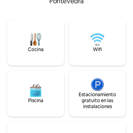
Pontevedra
de las visitas loc
100 m parada de taxis. Playas a 10-15 min
Toxa (5 min.)Mona
en coche, puerto a solo 10 min
min.)Serra do Can
caminando de donde salen los barcos
(15 min.)Feria inte
para Cangas, Islas Cíes y a 12Kms del
Galicia(2min) Santiago de Compostela
aeropuerto de Vigo.
(30 min.)
Cocina
Wifi
Estacionamiento
Piscina
gratuito en las
instalaciones