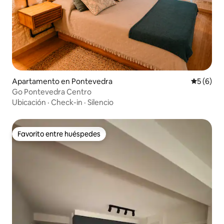
Apartamento en Pontevedra
Calificac
5 (6)
Go Pontevedra Centro
Ubicación
·
Check-in
·
Silencio
Favorito entre huéspedes
Favorito entre huéspedes