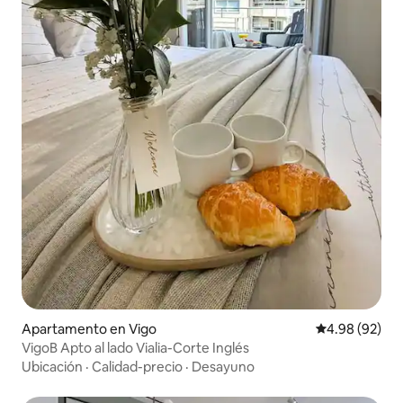
Apartamento en Vigo
Calificación p
4.98 (92)
VigoB Apto al lado Vialia-Corte Inglés
Ubicación
·
Calidad-precio
·
Desayuno