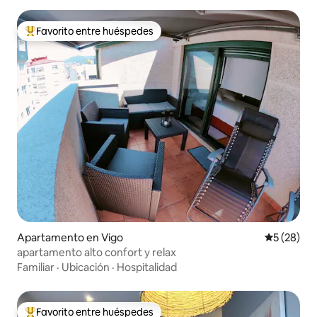
Favorito entre huéspedes
Favorito entre huéspedes preferido
Apartamento en Vigo
Calificaci
5 (28)
apartamento alto confort y relax
Familiar
·
Ubicación
·
Hospitalidad
Favorito entre huéspedes