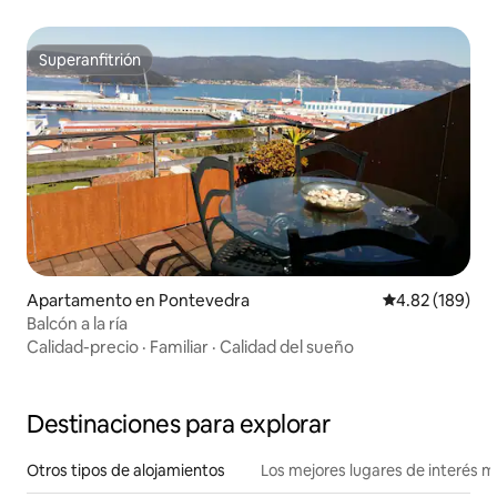
Superanfitrión
Superanfitrión
Apartamento en Pontevedra
Calificación pr
4.82 (189)
Balcón a la ría
Calidad-precio
·
Familiar
·
Calidad del sueño
Destinaciones para explorar
Otros tipos de alojamientos
Los mejores lugares de interés 