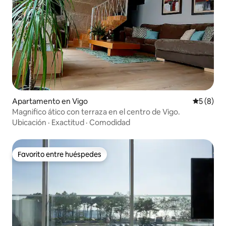
Apartamento en Vigo
Calificac
5 (8)
Magnifico ático con terraza en el centro de Vigo.
Ubicación
·
Exactitud
·
Comodidad
Favorito entre huéspedes
Favorito entre huéspedes