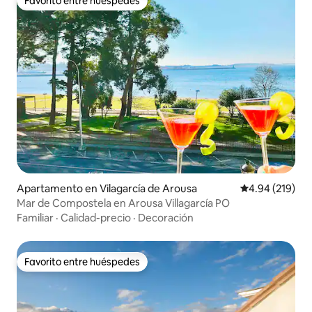
Favorito entre huéspedes
Favorito entre huéspedes
Apartamento en Vilagarcía de Arousa
Calificación pr
4.94 (219)
Mar de Compostela en Arousa Villagarcía PO
Familiar
·
Calidad-precio
·
Decoración
Favorito entre huéspedes
Favorito entre huéspedes