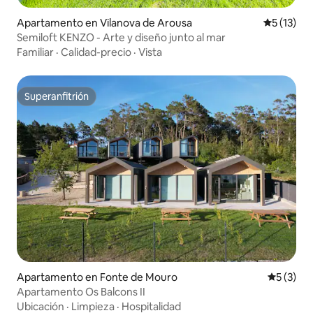
Apartamento en Vilanova de Arousa
Calificaci
5 (13)
Semiloft KENZO - Arte y diseño junto al mar
Familiar
·
Calidad-precio
·
Vista
Superanfitrión
Superanfitrión
Apartamento en Fonte de Mouro
Calificac
5 (3)
Apartamento Os Balcons II
Ubicación
·
Limpieza
·
Hospitalidad