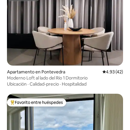
Apartamento en Pontevedra
Calificación 
4.93 (42)
Moderno Loft al lado del Río 1 Dormitorio
Ubicación
·
Calidad-precio
·
Hospitalidad
Favorito entre huéspedes
Favorito entre huéspedes preferido