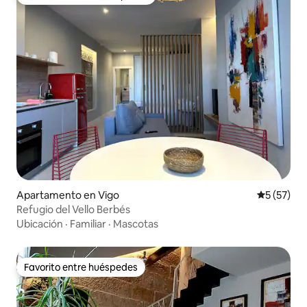
Favorito entre huéspedes preferido
Apartamento en Vigo
Calificaci
5 (57)
Refugio del Vello Berbés
Ubicación
·
Familiar
·
Mascotas
Favorito entre huéspedes
Favorito entre huéspedes