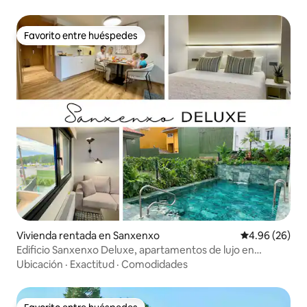
Favorito entre huéspedes
Favorito entre huéspedes
Vivienda rentada en Sanxenxo
Calificación p
4.96 (26)
Edificio Sanxenxo Deluxe, apartamentos de lujo en
Sanxenxo.
Ubicación
·
Exactitud
·
Comodidades