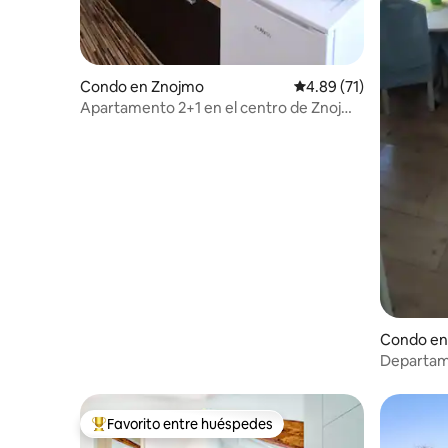
Condo en Znojmo
Calificación promedio:
4.89 (71)
Apartamento 2+1 en el centro de Znojmo
(balcón, 5 camas)
Condo en
Departame
acondici
Favorito entre huéspedes
Favorito entre huéspedes preferido