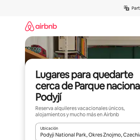
Omite
Part
el
contenido
Lugares para quedarte
cerca de Parque naciona
Podyjí
Reserva alquileres vacacionales únicos,
alojamientos y mucho más en Airbnb
Ubicación
Cuando los resultados estén disponibles, navega co