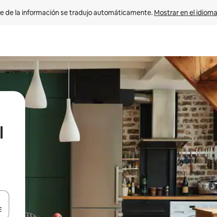
e de la información se tradujo automáticamente. 
Mostrar en el idioma
l
n las teclas de flecha hacia arriba y hacia abajo o explora con el tact