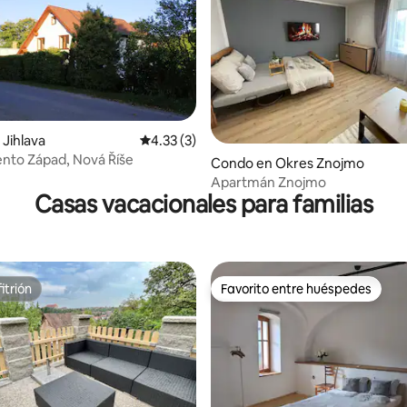
Jihlava
Calificación promedio: 4.33 de 5, 3 reseñas
4.33 (3)
io: 5 de 5, 19 reseñas
nto Západ, Nová Říše
Condo en Okres Znojmo
Apartmán Znojmo
Casas vacacionales para familias
itrión
Favorito entre huéspedes
itrión
Favorito entre huéspedes