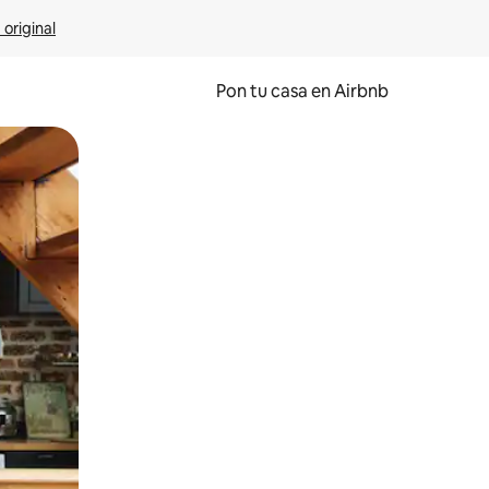
 original
Pon tu casa en Airbnb
o o desliza el dedo.