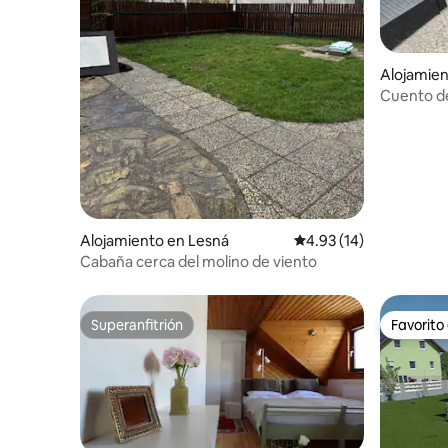
Alojamien
Cuento d
Alojamiento en Lesná
Calificación promedio:
4.93 (14)
Cabaña cerca del molino de viento
Superanfitrión
Favorito
Superanfitrión
Favorito