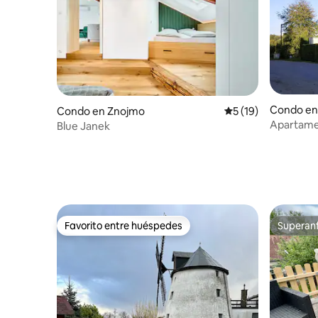
Condo en 
Condo en Znojmo
Calificación promed
5 (19)
Apartame
Blue Janek
Favorito entre huéspedes
Superanf
Favorito entre huéspedes
Superanf