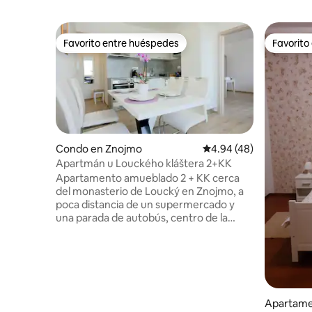
Favorito entre huéspedes
Favorito
Favorito entre huéspedes
Favorito
Condo en Znojmo
Calificación promedio:
4.94 (48)
Apartmán u Louckého kláštera 2+KK
Apartamento amueblado 2 + KK cerca
del monasterio de Loucký en Znojmo, a
poca distancia de un supermercado y
una parada de autobús, centro de la
ciudad con restaurantes y monumentos
históricos (10 min), camino al río (5 min).
Vista del centro de la ciudad. El
apartamento está reformado y
amueblado de forma moderna. Hay
equipo básico, aire acondicionado,
Apartame
conexión wifi, TV, lavadora con secadora,