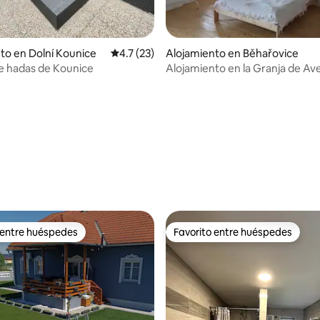
to en Dolní Kounice
Calificación promedio: 4.7 de 5, 23 reseñas
4.7 (23)
Alojamiento en Běhařovice
e hadas de Kounice
Alojamiento en la Granja de Av
 4.93 de 5, 14 reseñas
 entre huéspedes
Favorito entre huéspedes
 entre huéspedes
Favorito entre huéspedes