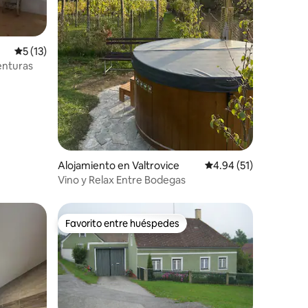
Calificación promedio: 5 de 5, 13 reseñas
5 (13)
enturas
Alojamiento en Valtrovice
Calificación promedio:
4.94 (51)
Vino y Relax Entre Bodegas
Favorito entre huéspedes
Favorito entre huéspedes