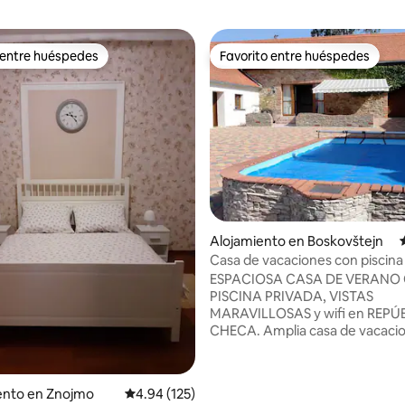
 entre huéspedes
Favorito entre huéspedes
 entre huéspedes
Favorito entre huéspedes
 4.94 de 5, 48 reseñas
Alojamiento en Boskovštejn
Casa de vacaciones con piscina
Boskovstejn
ESPACIOSA CASA DE VERANO
PISCINA PRIVADA, VISTAS
MARAVILLOSAS y wifi en REPÚ
CHECA. Amplia casa de vacaciones
totalmente amueblada a 20 mi
coche de Znojmo, a 1 hora y 10
de Brno, a 1 hora y 37 minutos 
nto en Znojmo
Calificación promedio: 4.94 de 5, 125 reseñas
4.94 (125)
(Austria) y a 2 horas y 5 minuto