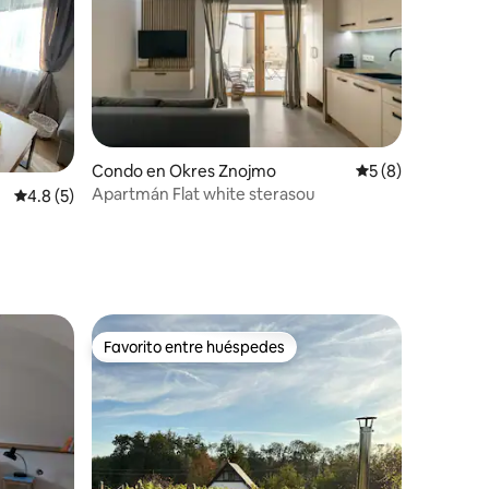
Condo en Okres Znojmo
Calificación prome
5 (8)
Apartmán Flat white sterasou
Calificación promedio: 4.8 de 5, 5 reseñas
4.8 (5)
Favorito entre huéspedes
Favorito entre huéspedes