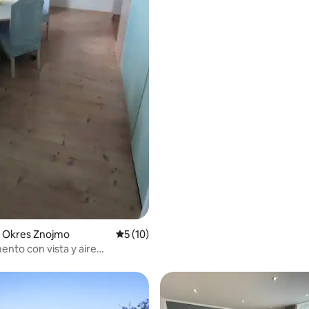
 4.89 de 5, 71 reseñas
 Okres Znojmo
Calificación promedio: 5 de 5, 10 reseñas
5 (10)
nto con vista y aire
onado