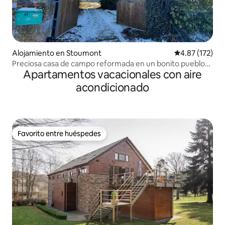
Alojamiento en Stoumont
Calificación p
4.87 (172)
Preciosa casa de campo reformada en un bonito pueblo
Apartamentos vacacionales con aire
de las Ardenas
acondicionado
Favorito entre huéspedes
Favorito entre huéspedes