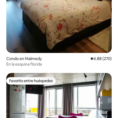
Condo en Malmedy
Calificación pr
4.88 (270)
En la esquina florida
Favorito entre huéspedes
Favorito entre huéspedes