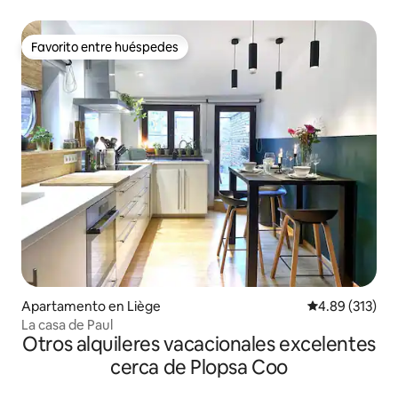
ACONDICIONADO
Favorito entre huéspedes
Favorito entre huéspedes
Apartamento en Liège
Calificación p
4.89 (313)
La casa de Paul
Otros alquileres vacacionales excelentes
cerca de Plopsa Coo