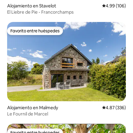
Alojamiento en Stavelot
Calificación pr
4.99 (106)
El Liebre de Pie - Francorchamps
Favorito entre huéspedes
Favorito entre huéspedes
Alojamiento en Malmedy
Calificación pr
4.87 (336)
Le Fournil de Marcel
Favorito entre huéspedes