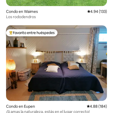
Condo en Waimes
Calificación p
4.94 (133)
Los rododendros
Favorito entre huéspedes
Favorito entre huéspedes preferido
Condo en Eupen
Calificación pr
4.88 (184)
¡Si amas la naturaleza, estás en el lugar correcto!