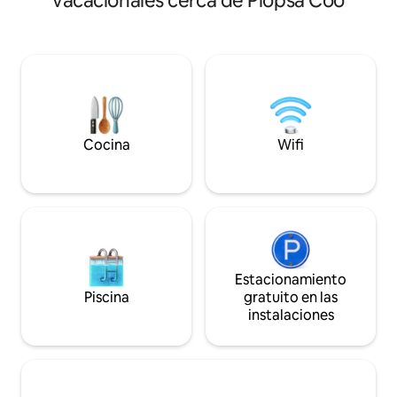
vacacionales cerca de Plopsa Coo
Extras ✨ bajo reserva: 🕓 E
remolque, conozco el bosque en el patio
anticipada (a las 16
trasero como la palma de mi mano.
18:00) 🕐 Salida tardía (a las 13:00 en lugar
Puedo recomendar a todos los amantes
de a las 11:00) 💖 Decoración romántica
del senderismo y el excursionismo que
🍖🧀 Plato de aperitivo 🥐 Desayu
se "pierdan" allí. Por supuesto, también
💆‍♀️ Masaje relaja
es adecuado para ciclistas de montaña.
camilla de nuestra
Información despu
Cocina
Wifi
Estacionamiento
Piscina
gratuito en las
instalaciones