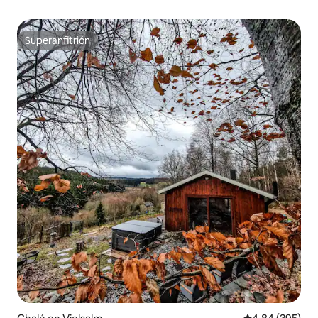
Superanfitrión
Superanfitrión