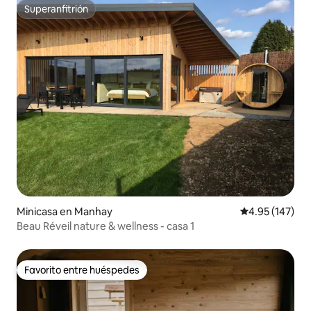
Superanfitrión
Superanfitrión
Minicasa en Manhay
Calificación p
4.95 (147)
Beau Réveil nature & wellness - casa 1
Favorito entre huéspedes
Favorito entre huéspedes