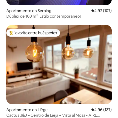
Apartamento en Seraing
Calificación p
4.92 (107)
Dúplex de 100 m² ¡Estilo contemporáneo!
Favorito entre huéspedes
Favorito entre huéspedes preferido
Apartamento en Liège
Calificación p
4.96 (137)
Cactus J&J – Centro de Lieja + Vista al Mosa - AIRE