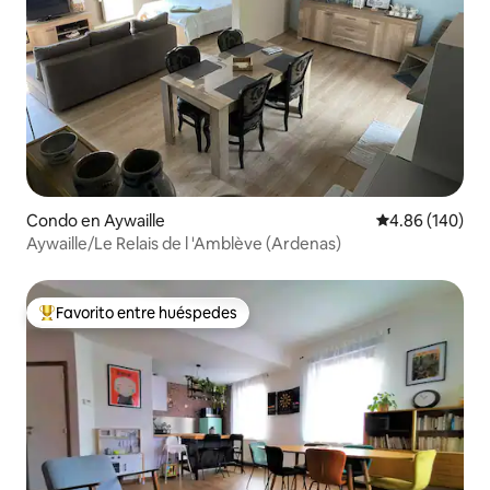
Condo en Aywaille
Calificación pr
4.86 (140)
Aywaille/Le Relais de l 'Amblève (Ardenas)
Favorito entre huéspedes
Favorito entre huéspedes preferido