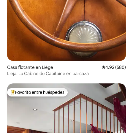
Casa flotante en Liège
Calificación pr
4.92 (580)
Lieja: La Cabine du Capitaine en barcaza
Favorito entre huéspedes
Favorito entre huéspedes preferido