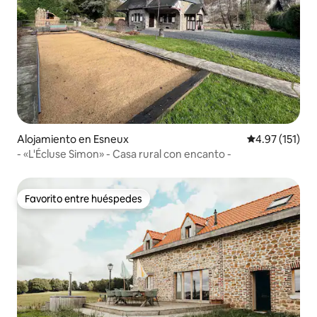
Alojamiento en Esneux
Calificación p
4.97 (151)
- «L'Écluse Simon» - Casa rural con encanto -
Favorito entre huéspedes
Favorito entre huéspedes