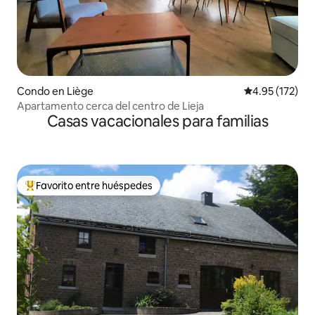
Condo en Liège
Calificación p
4.95 (172)
Apartamento cerca del centro de Lieja
Casas vacacionales para familias
Favorito entre huéspedes
Favorito entre huéspedes preferido