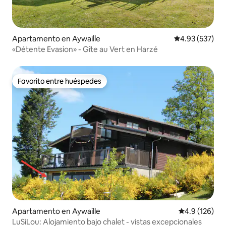
Apartamento en Aywaille
Calificación pr
4.93 (537)
«Détente Evasion» - Gîte au Vert en Harzé
Favorito entre huéspedes
Favorito entre huéspedes
Apartamento en Aywaille
Calificación 
4.9 (126)
LuSiLou: Alojamiento bajo chalet - vistas excepcionales