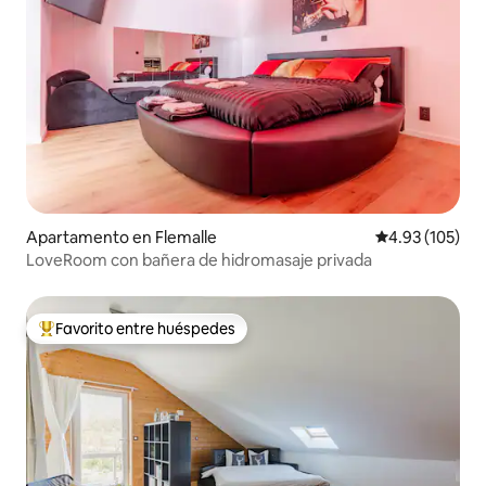
Apartamento en Flemalle
Calificación p
4.93 (105)
LoveRoom con bañera de hidromasaje privada
Favorito entre huéspedes
Favorito entre huéspedes preferido