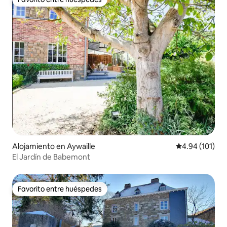
Favorito entre huéspedes
Alojamiento en Aywaille
Calificación p
4.94 (101)
El Jardín de Babemont
Favorito entre huéspedes
Favorito entre huéspedes