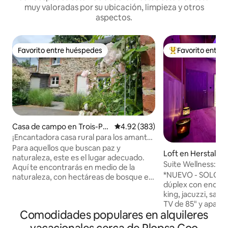
muy valoradas por su ubicación, limpieza y otros
aspectos.
Favorito entre huéspedes
Favorito entre
Favorito entre huéspedes
Favorito entre hu
Casa de campo en Trois-Po
Calificación promedio: 4.92 de 5
4.92 (383)
nts
¡Encantadora casa rural para los amantes
de la tranquilidad y la naturaleza!
Para aquellos que buscan paz y
Loft en Herstal
naturaleza, este es el lugar adecuado.
Suite Wellness: ja
Aquí te encontrarás en medio de la
*NUEVO - SOLO P
naturaleza, con hectáreas de bosque en
dúplex con encan
el patio trasero. Lo que antes era un
king, jacuzzi, saun
establo, ahora es una encantadora casa
TV de 85" y aparc
rural. Una casa típica de las Ardenas con
Comodidades populares en alquileres
frente a la entrada 🅿️ Entrada/
mucha intimidad a pocos minutos del
autónoma a través 
circuito de Fórmula 1. Como fanático del