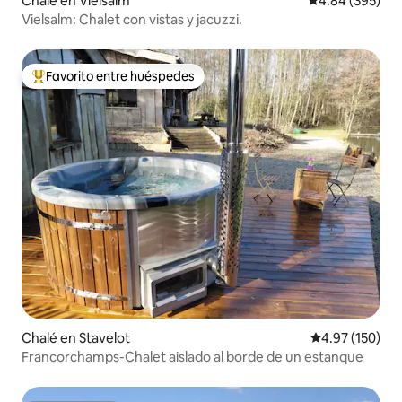
Chalé en Vielsalm
Calificación pr
4.84 (395)
Vielsalm: Chalet con vistas y jacuzzi.
Favorito entre huéspedes
Favorito entre huéspedes preferido
Chalé en Stavelot
Calificación p
4.97 (150)
Francorchamps-Chalet aislado al borde de un estanque