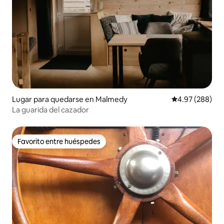
Lugar para quedarse en Malmedy
Calificación pr
4.97 (288)
La guarida del cazador
Favorito entre huéspedes
Favorito entre huéspedes