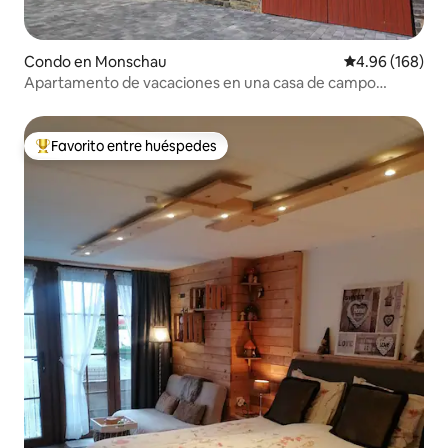
Condo en Monschau
Calificación pr
4.96 (168)
Apartamento de vacaciones en una casa de campo
reformada
Favorito entre huéspedes
Favorito entre huéspedes preferido