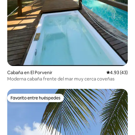
Cabaña en El Porvenir
Calificación 
4.93 (43)
Moderna cabaña frente del mar muy cerca coveñas
Favorito entre huéspedes
Favorito entre huéspedes