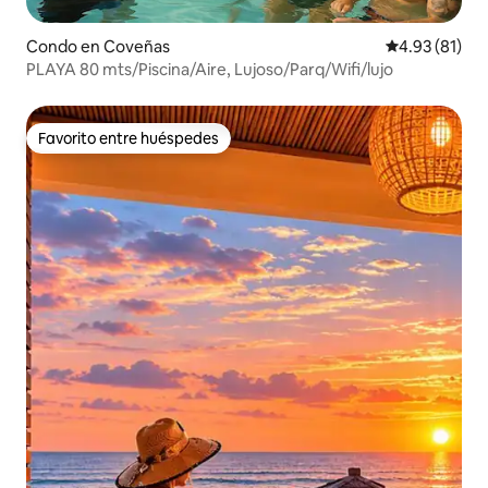
Condo en Coveñas
Calificación 
4.93 (81)
PLAYA 80 mts/Piscina/Aire, Lujoso/Parq/Wifi/lujo
Favorito entre huéspedes
Favorito entre huéspedes