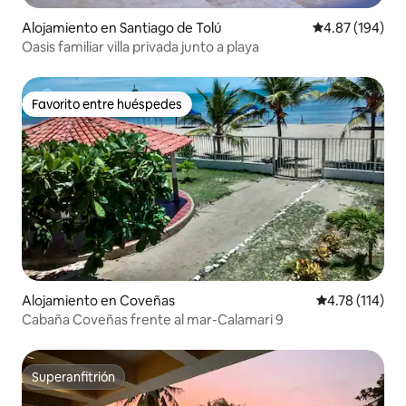
Alojamiento en Santiago de Tolú
Calificación pr
4.87 (194)
Oasis familiar villa privada junto a playa
Favorito entre huéspedes
Favorito entre huéspedes
Alojamiento en Coveñas
Calificación p
4.78 (114)
Cabaña Coveñas frente al mar-Calamari 9
Superanfitrión
Superanfitrión