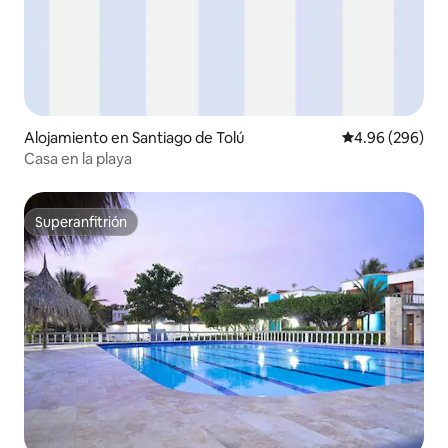
Alojamiento en Santiago de Tolú
Calificación pr
4.96 (296)
Casa en la playa
Superanfitrión
Superanfitrión