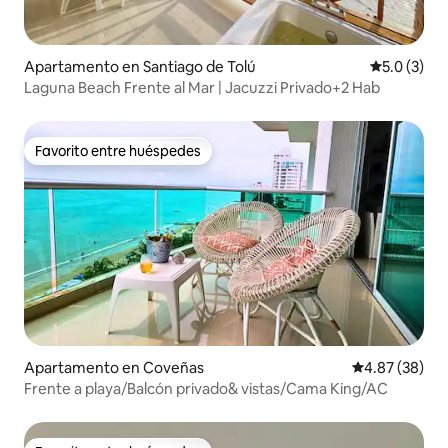
Apartamento en Santiago de Tolú
Calificació
5.0 (3)
Laguna Beach Frente al Mar | Jacuzzi Privado+2 Hab
Favorito entre huéspedes
Favorito entre huéspedes
Apartamento en Coveñas
Calificación p
4.87 (38)
Frente a playa/Balcón privado& vistas/Cama King/AC