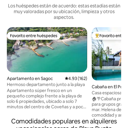
Los huéspedes están de acuerdo: estas estadías están
muy valoradas por su ubicación, limpieza y otros
aspectos.
Favorito entre huéspedes
Favorito entre
Favorito entre huéspedes
Favorito entre hu
Apartamento en Sagoc
Calificación promedio: 4.93 de 5
4.93 (162)
Hermoso departamento junto a la playa
Cabaña en El Porv
Apartamento súper fresco en un
Casa espaciosa par
pequeño complejo frente a la playa de
aire acondicionad
🏠🌴Cabaña privad
solo 6 propiedades, ubicado a solo 7
para grupos grand
minutos del centro de Coveñas y a poca
mar. Helena del M
distancia a pie de bares / restaurantes
comodidad y ampli
de playa y algunas tiendas. La zona es
Comodidades populares en alquileres
compartir. 👨‍👧‍👧Perfecta para familias y
perfecta para parejas, familias o amigos
amigos, con ayuda