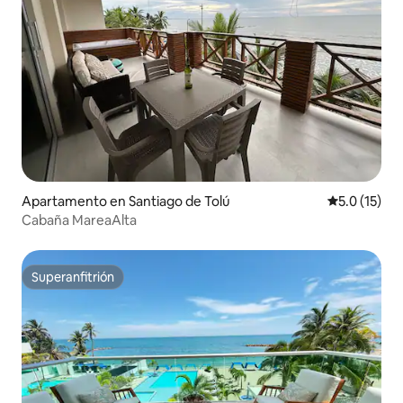
Apartamento en Santiago de Tolú
Calificación
5.0 (15)
Cabaña MareaAlta
Superanfitrión
Superanfitrión