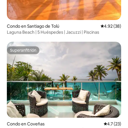
Condo en Santiago de Tolú
Calificación p
4.92 (38)
Laguna Beach | 5 Huéspedes | Jacuzzi | Piscinas
Superanfitrión
Superanfitrión
Condo en Coveñas
Calificación
4.7 (23)