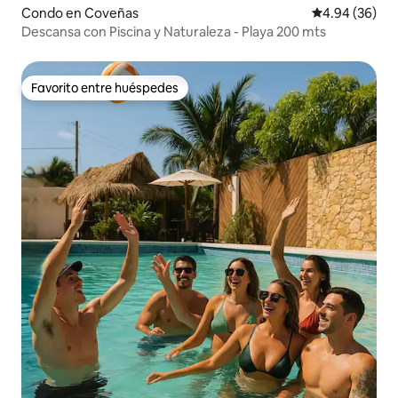
Condo en Coveñas
Calificación p
4.94 (36)
Descansa con Piscina y Naturaleza - Playa 200 mts
Favorito entre huéspedes
Favorito entre huéspedes