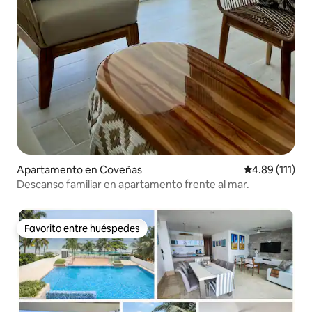
Apartamento en Coveñas
Calificación p
4.89 (111)
Descanso familiar en apartamento frente al mar.
Favorito entre huéspedes
Favorito entre huéspedes