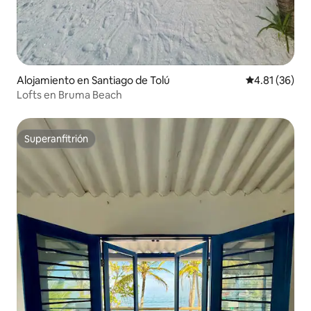
Alojamiento en Santiago de Tolú
Calificación 
4.81 (36)
Lofts en Bruma Beach
Superanfitrión
Superanfitrión