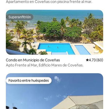
Apartamento en Coveñas con piscina frente al mar.
Superanfitrión
Superanfitrión
Condo en Municipio de Coveñas
Calificación 
4.73 (60)
Apto Frente al Mar, Edificio Mares de Coveñas.
Favorito entre huéspedes
Favorito entre huéspedes