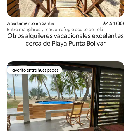
Apartamento en Santia
Calificación p
4.94 (36)
Entre manglares y mar: el refugio oculto de Tolú
Otros alquileres vacacionales excelentes
cerca de Playa Punta Bolívar
Favorito entre huéspedes
Favorito entre huéspedes