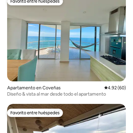
Favorito entre huéspedes
Favorito entre huéspedes
Apartamento en Coveñas
Calificación p
4.92 (60)
Diseño & vista al mar desde todo el apartamento
Favorito entre huéspedes
Favorito entre huéspedes