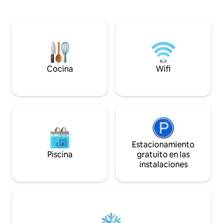
de la ciudad y 40 de
equipado ✔ 2 cocheras ✔ A minutos del
Club cuenta con c
aeropuerto Acceso a las amenities del
campo de golf (po
complejo: Pileta climatizada in/out Sauna
directamente desde
Gimnasio
y acceso al rio Quilquihue para la pesca
de truchas.
Cocina
Wifi
Estacionamiento
Piscina
gratuito en las
instalaciones