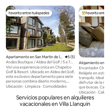
Favorito entre huéspedes
Favorito entre
Favorito entre huéspedes
Favorito entre hu
Apartamento en San Martín de lo
Calificación promedio: 5 de
5 (5)
s Andes
Andes Boutique / Aldea del Golf / 5 a 7
Alojamiento en Sa
Pasajeros
Viví una experiencia única en Chapelco
e los Andes
Encantador Chalet
Golf & Resort. Ubicado en Aldea del Golf,
Resort
Relájate en este r
este exclusivo departamento para siete
tranquilo. Ideal p
personas combina diseño moderno,
disfrutar de la naturaleza con el confort
confort y la esencia de la Patagonia, con
Ubicación
·
Limpieza
·
Comodidades
que buscas. Cada estación tiene su
increíbles vistas al campo de golf
atractivo, te invit
Ubicación
·
Calida
diseñado por Jack Nicklaus y a la
Servicios populares en alquileres
conozcas. Casa familiar para 6 personas
cordillera. ✔ Amplio living-comedor ✔
ubicada en Chapelco Golf & Resort a 5
vacacionales en Villa Llanquin
Cocina con isla ✔ 3 habitaciones ✔ 2
minutos del aerop
baños, uno en suite ✔ Totalmente