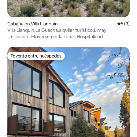
Cabaña en Villa Llanquin
Calificac
5 (3)
Villa Llanquin,La Guacha,alquiler turístico,Limay
Ubicación
·
Moverse por la zona
·
Hospitalidad
Favorito entre huéspedes
Favorito entre huéspedes