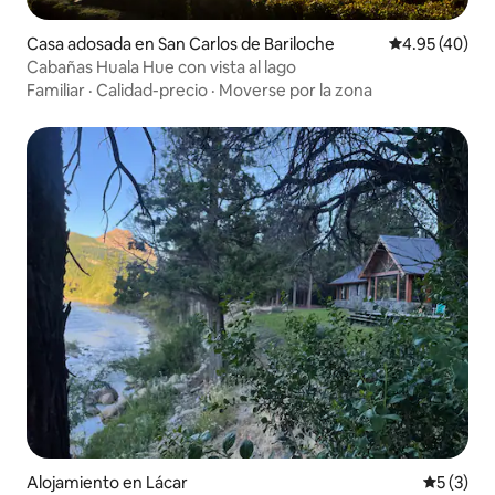
Casa adosada en San Carlos de Bariloche
Calificación 
4.95 (40)
Cabañas Huala Hue con vista al lago
Familiar
·
Calidad-precio
·
Moverse por la zona
Alojamiento en Lácar
Calificac
5 (3)