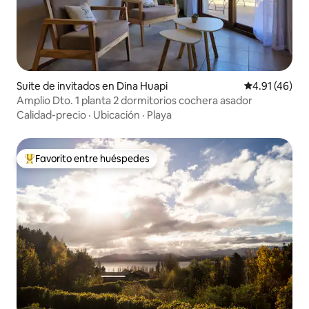
Suite de invitados en Dina Huapi
Calificación 
4.91 (46)
Amplio Dto. 1 planta 2 dormitorios cochera asador
Calidad-precio
·
Ubicación
·
Playa
Favorito entre huéspedes
Favorito entre huéspedes preferido