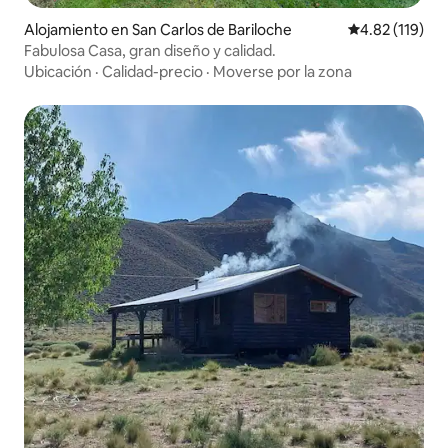
Alojamiento en San Carlos de Bariloche
Calificación p
4.82 (119)
Fabulosa Casa, gran diseño y calidad.
Ubicación
·
Calidad-precio
·
Moverse por la zona