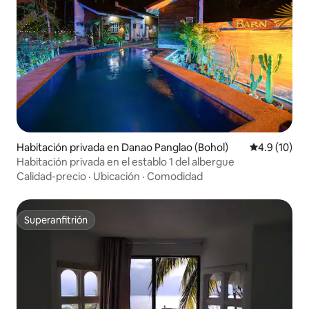
Habitación privada en Danao Panglao (Bohol)
Calificación
4.9 (10)
Habitación privada en el establo 1 del albergue
Calidad-precio
·
Ubicación
·
Comodidad
Superanfitrión
Superanfitrión