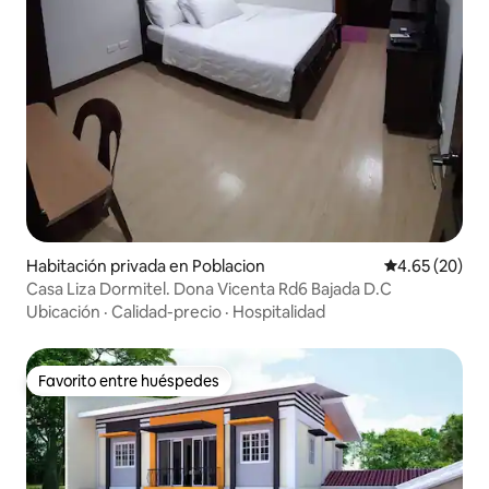
Habitación privada en Poblacion
Calificación p
4.65 (20)
Casa Liza Dormitel. Dona Vicenta Rd6 Bajada D.C
Ubicación
·
Calidad-precio
·
Hospitalidad
Favorito entre huéspedes
Favorito entre huéspedes