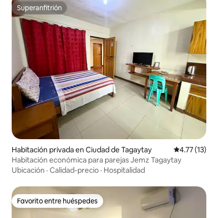
Superanfitrión
Superanfitrión
Habitación privada en Ciudad de Tagaytay
Calificación 
4.77 (13)
Habitación económica para parejas Jemz Tagaytay
Ubicación
·
Calidad-precio
·
Hospitalidad
Favorito entre huéspedes
Favorito entre huéspedes