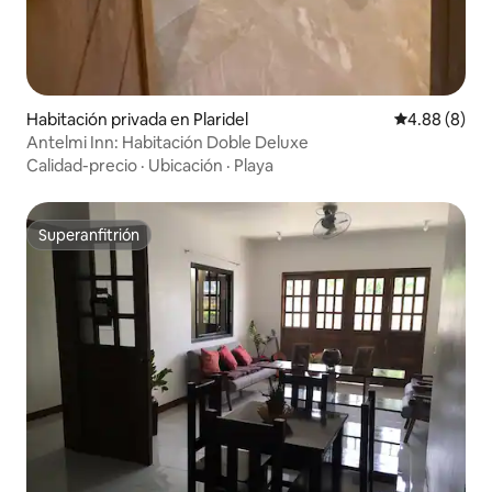
Habitación privada en Plaridel
Calificación 
4.88 (8)
Antelmi Inn: Habitación Doble Deluxe
Calidad-precio
·
Ubicación
·
Playa
Superanfitrión
Superanfitrión