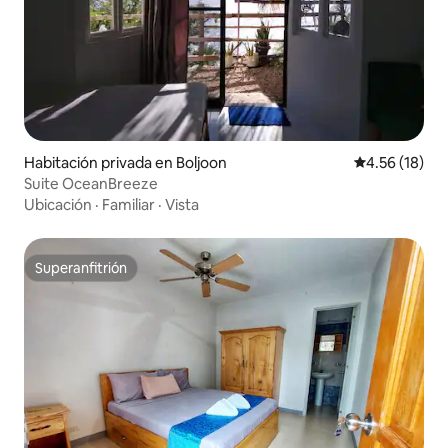
Habitación privada en Boljoon
Calificación 
4.56 (18)
Suite OceanBreeze
Ubicación
·
Familiar
·
Vista
Superanfitrión
Superanfitrión