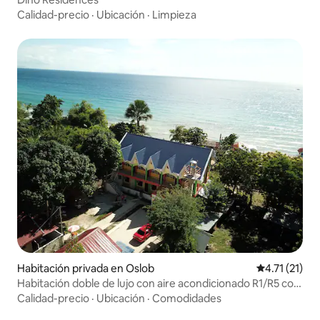
Calidad-precio
·
Ubicación
·
Limpieza
Habitación privada en Oslob
Calificación 
4.71 (21)
Habitación doble de lujo con aire acondicionado R1/R5 con
vistas al mar / 2 personas
Calidad-precio
·
Ubicación
·
Comodidades