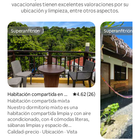
vacacionales tienen excelentes valoraciones por su
ubicación y limpieza, entre otros aspectos.
Superanfitrión
Superanfitrión
Superanfitrión
Superanfitrión
Habitación compartida en M
Calificación promedio: 4.62 de 
4.62 (26)
alay
Habitación compartida mixta
Nuestro dormitorio mixto es una
habitación compartida limpia y con aire
acondicionado, con 4 cómodas literas,
sábanas limpias y espacio de
almacenamiento seguro. Es perfecto
Calidad-precio
·
Ubicación
·
Vista
para viajeros en solitario, mochileros o