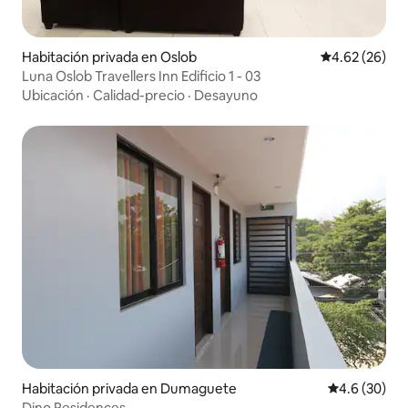
Habitación privada en Oslob
Calificación p
4.62 (26)
Luna Oslob Travellers Inn Edificio 1 - 03
Ubicación
·
Calidad-precio
·
Desayuno
Habitación privada en Dumaguete
Calificación
4.6 (30)
Dino Residences