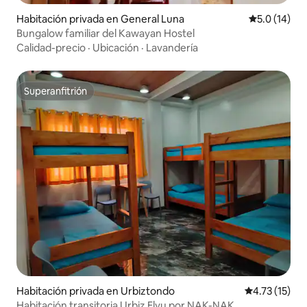
Habitación privada en General Luna
Calificación
5.0 (14)
Bungalow familiar del Kawayan Hostel
Calidad-precio
·
Ubicación
·
Lavandería
Superanfitrión
Superanfitrión
Habitación privada en Urbiztondo
Calificación 
4.73 (15)
Habitación transitoria Urbiz Elyu por NAK-NAK