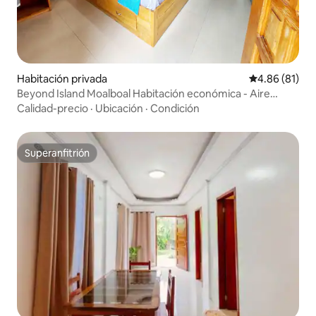
Habitación privada
Calificación 
4.86 (81)
Beyond Island Moalboal Habitación económica - Aire
acondicionado, wifi gratuito
Calidad-precio
·
Ubicación
·
Condición
Superanfitrión
Superanfitrión