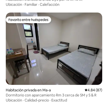
Ubicación
·
Familiar
·
Calefacción
Favorito entre huéspedes
Favorito entre huéspedes
Habitación privada en Ma-a
Calificación p
4.84 (87)
Dormitorio con aparcamiento Rm 3 cerca de SM y S & R
Ubicación
·
Calidad-precio
·
Exactitud