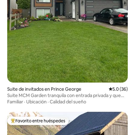
Suite de invitados en Prince George
Calificación
5.0 (36)
Suite MCM Garden tranquila con entrada privada y que
admite mascotas
Familiar
·
Ubicación
·
Calidad del sueño
Favorito entre huéspedes
Favorito entre huéspedes preferido