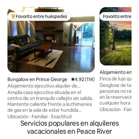
Favorito entre huéspedes
Favorito entre h
Favorito entre huéspedes preferido
Favorito entre h
Alojamiento en Pr
ge
Finca de lujo que
Bungalow en Prince George
Calificación promedio: 4.92 de 5
4.92 (114)
jacuzzi y piscina c
Desglose de tarifas adic
Alojamiento ejecutivo alquiler de
personas no regis
motocicletas disponible
Amplia casa ejecutiva situada en el
en la reservación, 
centro de un tranquilo callejón sin salida.
cualquier hora del 
Mantente caliente frente a la chimenea
asistentes/invitad
Ubicación
·
Familia
de gas en la sala de estar hundida
considerarán hués
mientras te reclinas frente al televisor
Ubicación
·
Familiar
·
Exactitud
les cobrará $50 C
de 75 pulgadas y el sistema de sonido.
Servicios populares en alquileres
cada ocasión. Hasta 2 mascotas a una
Disfruta de un baño en la bañera de gran
vacacionales en Peace River
tarifa fija de CAD 
tamaño o disfruta de una ducha a ras de
en contacto con el