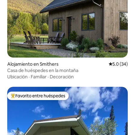
Alojamiento en Smithers
Calificación
5.0 (34)
Casa de huéspedes en la montaña
Ubicación
·
Familiar
·
Decoración
Favorito entre huéspedes
Favorito entre huéspedes preferido