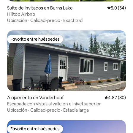
Suite de invitados en Burns Lake
Calificación
5.0 (54)
Hilltop Airbnb
Ubicación
·
Calidad-precio
·
Exactitud
Favorito entre huéspedes
Favorito entre huéspedes
Alojamiento en Vanderhoof
Calificación p
4.87 (30)
Escapada con vistas al valle en el nivel superior
Ubicación
·
Calidad-precio
·
Estadía larga
Favorito entre huéspedes
Favorito entre huéspedes