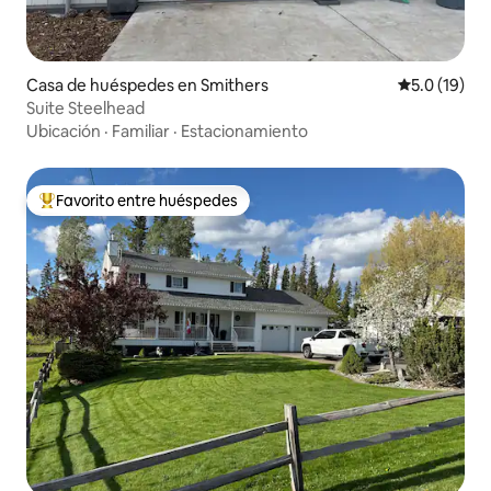
Casa de huéspedes en Smithers
Calificación
5.0 (19)
Suite Steelhead
Ubicación
·
Familiar
·
Estacionamiento
Favorito entre huéspedes
Favorito entre huéspedes preferido