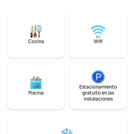
suelo con cabezal de ducha tipo lluvia y
de 2 mascotas par
chorros corporales. Cocina gourmet en
alojarlas Se permite fumar/vapear en
la cocina bien equipada con
interiores. Limpie
condimentos y especias, barbacoa o
generador de ozo
ahumado en la estación de parrilla
CAD 500 Tarifa de drenaje y llenado del
cubierta, relájate y disfruta del
jacuzzi @ $500CAD
exuberante patio privado desde la
$1,000CAD
terraza cubierta. El jacuzzi está
Cocina
Wifi
disponible por un cargo adicional.
Estacionamiento
Piscina
gratuito en las
instalaciones