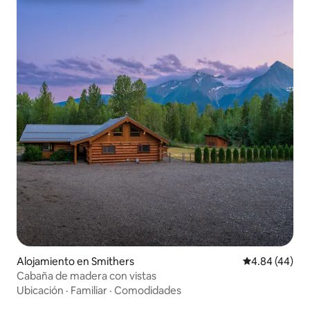
Alojamiento en Smithers
Calificación p
4.84 (44)
Cabaña de madera con vistas
Ubicación
·
Familiar
·
Comodidades