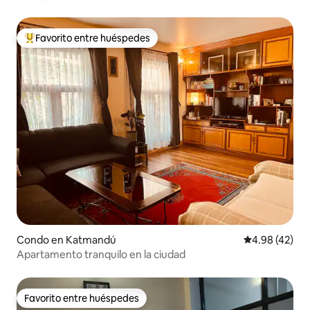
Favorito entre huéspedes
Favorito entre huéspedes preferido
Condo en Katmandú
Calificación 
4.98 (42)
Apartamento tranquilo en la ciudad
Favorito entre huéspedes
Favorito entre huéspedes