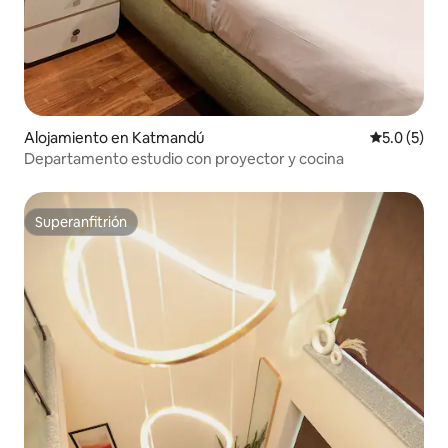
Alojamiento en Katmandú
Calificació
5.0 (5)
Departamento estudio con proyector y cocina
Superanfitrión
Superanfitrión