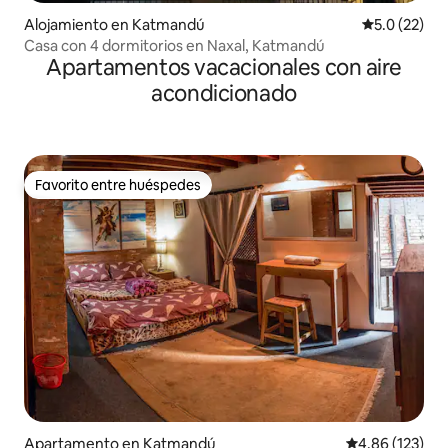
Alojamiento en Katmandú
Calificación
5.0 (22)
Casa con 4 dormitorios en Naxal, Katmandú
Apartamentos vacacionales con aire
acondicionado
Favorito entre huéspedes
Favorito entre huéspedes
Apartamento en Katmandú
Calificación p
4.86 (123)