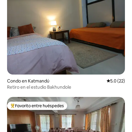
Condo en Katmandú
Calificación
5.0 (22)
Retiro en el estudio Bakhundole
Favorito entre huéspedes
Favorito entre huéspedes preferido