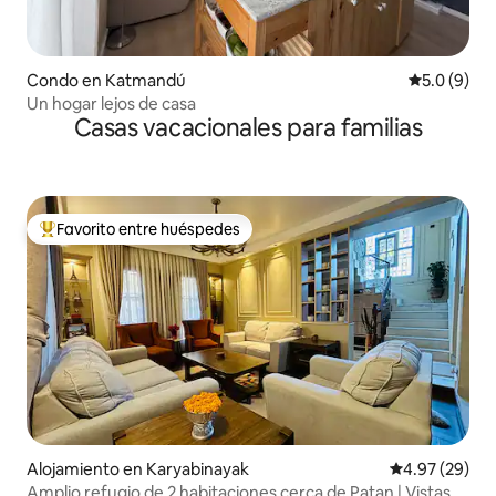
Condo en Katmandú
Calificació
5.0 (9)
Un hogar lejos de casa
Casas vacacionales para familias
Favorito entre huéspedes
Favorito entre huéspedes preferido
Alojamiento en Karyabinayak
Calificación p
4.97 (29)
Amplio refugio de 2 habitaciones cerca de Patan | Vistas al