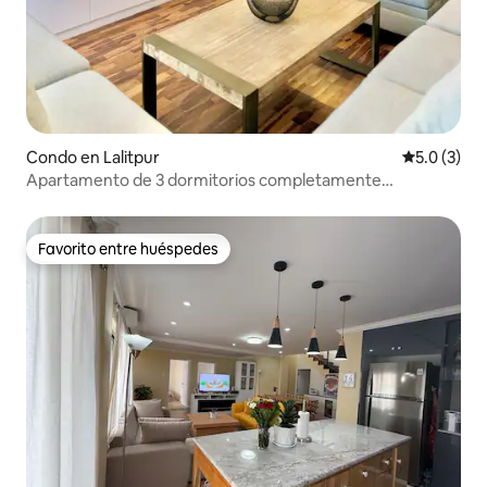
Condo en Lalitpur
Calificació
5.0 (3)
Apartamento de 3 dormitorios completamente
amueblado en Lalitpur
Favorito entre huéspedes
Favorito entre huéspedes