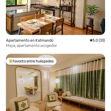
Apartamento en Katmandú
Calificación
5.0 (33)
Maya, apartamento acogedor
Favorito entre huéspedes
Favorito entre huéspedes preferido