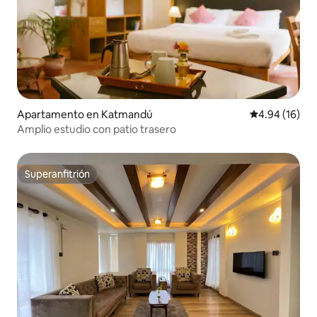
Apartamento en Katmandú
Calificación 
4.94 (16)
Amplio estudio con patio trasero
Superanfitrión
Superanfitrión