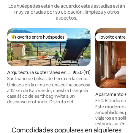
Los huéspedes están de acuerdo: estas estadías están
muy valoradas por su ubicación, limpieza y otros
aspectos.
Favorito entre huéspedes
Favorito entre h
Favorito entre huéspedes preferido
Favorito entre h
Arquitectura subterránea en
Calificación promedio: 5.0 de 
5.0 (41)
Godawari
Santuario de bolsas de tierra en la cima
de una colina cerca de Katmandú
Ubicada en la cima de una colina boscosa
a 12 km de Katmandú, nuestra tranquila
Apartamento en La
casa ático de earthbag invita a un
Flr4: Estudio con 
descanso profundo. Disfruta del
histórico Patan
Este moderno est
invernadero de cristal para meditar o
amueblado es perf
relájate en la cubierta sobre un
viajeros en solita
exuberante bosque de alimentos.
estancia auténtica 
Arraigado en la simplicidad, un trabajo de
Comodidades populares en alquileres
Ubicado en la calle
amor hecho para la quietud; despierta