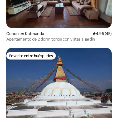
Condo en Katmandú
Calificación 
4.96 (45)
Apartamento de 2 dormitorios con vistas al jardín
Favorito entre huéspedes
Favorito entre huéspedes