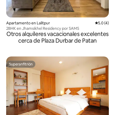
Apartamento en Lalitpur
Calificació
5.0 (4)
2BHK en Jhamsikhel Residency por SAMS
Otros alquileres vacacionales excelentes
cerca de Plaza Durbar de Patan
Superanfitrión
Superanfitrión