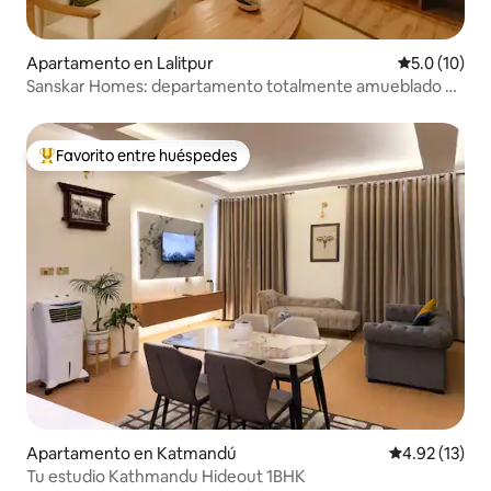
Apartamento en Lalitpur
Calificación
5.0 (10)
Sanskar Homes: departamento totalmente amueblado en
Patan
Favorito entre huéspedes
Favorito entre huéspedes preferido
Apartamento en Katmandú
Calificación 
4.92 (13)
Tu estudio Kathmandu Hideout 1BHK