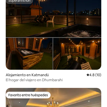
Superanfitrión
Superanfitrión
Alojamiento en Katmandú
Calificación
4.8 (10)
El hogar del viajero en Dhumbarahi
Favorito entre huéspedes
Favorito entre huéspedes