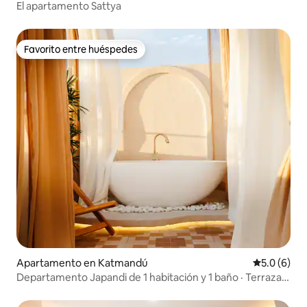
El apartamento Sattya
Favorito entre huéspedes
Favorito entre huéspedes
Apartamento en Katmandú
Calificació
5.0 (6)
Departamento Japandi de 1 habitación y 1 baño · Terraza,
bañera profunda y ducha con vista al cielo