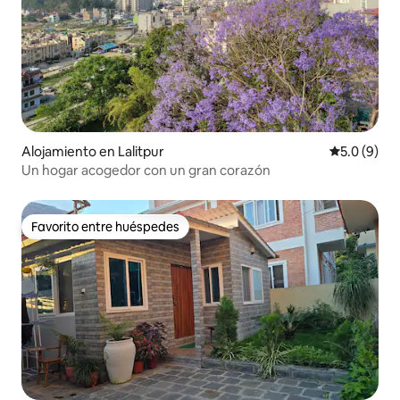
Alojamiento en Lalitpur
Calificació
5.0 (9)
Un hogar acogedor con un gran corazón
Favorito entre huéspedes
Favorito entre huéspedes