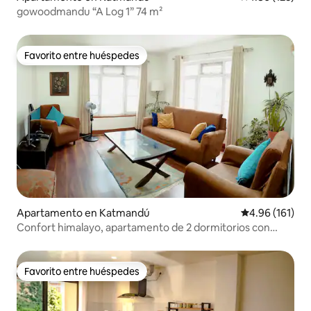
gowoodmandu “A Log 1” 74 m²
Favorito entre huéspedes
Favorito entre huéspedes
Apartamento en Katmandú
Calificación p
4.96 (161)
Confort himalayo, apartamento de 2 dormitorios con
baño cerca de Thamel
Favorito entre huéspedes
Favorito entre huéspedes