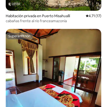
Habitación privada en Puerto Misahuallí
Calificación 
4.71 (17)
cabañas frente al río franceamazonía
Superanfitrión
Superanfitrión