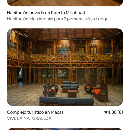
Habitación privada en Puerto Misahuallí
Habitación Matrimonial para 2 personas/Sisa Lodge
Complejo turístico en Macas
Calificación 
4.88 (8)
VIVE LA NATURALEZA