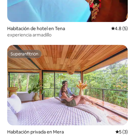
Habitación de hotel en Tena
Calificació
4.8 (5)
experiencia armadillo
Superanfitrión
Superanfitrión
Habitación privada en Mera
Calificac
5 (3)