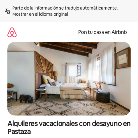
Omite
Parte de la información se tradujo automáticamente. 
el
Mostrar en el idioma original
contenido
Pon tu casa en Airbnb
Alquileres vacacionales con desayuno en
Pastaza