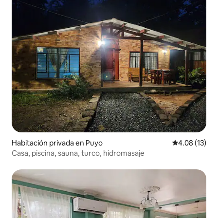
Habitación privada en Puyo
Calificación 
4.08 (13)
Casa, piscina, sauna, turco, hidromasaje