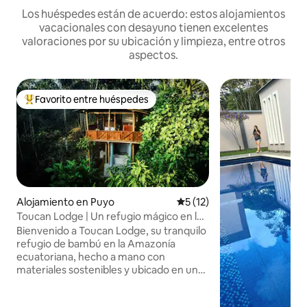
Los huéspedes están de acuerdo: estos alojamientos
vacacionales con desayuno tienen excelentes
valoraciones por su ubicación y limpieza, entre otros
aspectos.
Favorito entre huéspedes
Favorito entre huéspedes preferido
Alojamiento en Puyo
Calificación promedio: 5 de 
5 (12)
Toucan Lodge | Un refugio mágico en la
selva amazónica
Bienvenido a Toucan Lodge, su tranquilo
refugio de bambú en la Amazonía
ecuatoriana, hecho a mano con
materiales sostenibles y ubicado en una
reserva privada de selva tropical de 25
hectáreas. Despiértate con el canto de