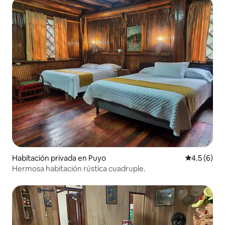
Habitación privada en Puyo
Calificació
4.5 (6)
Hermosa habitación rústica cuadruple.