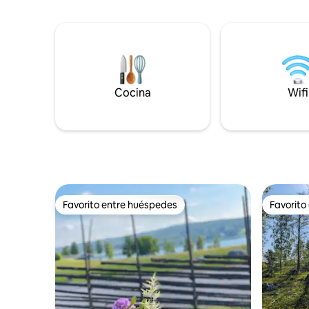
senderism
tostadora. Wi-Fi gratis y pantalla de TV
un bote d
con cromecast. Los cargadores de autos
pueden pe
eléctricos están disponibles a un costo
salvavidas
adicional. A unos 15 minutos caminando
puedes pe
de la estación y a escasos 2 km del
donde pue
centro. A 200 metros de la parada de
ubicados 
autobús más cercana. A un máximo de
Cocina
Wifi
Norhammar. Los huéspedes de
10 minutos a pie de la tienda de
sus propia
comestibles más cercana.
coste adic
alquilarlas
Favorito entre huéspedes
Favorito
Favorito entre huéspedes
Favorito