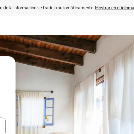
e de la información se tradujo automáticamente. 
Mostrar en el idioma
n las teclas de flecha hacia arriba y hacia abajo o explora con el tact