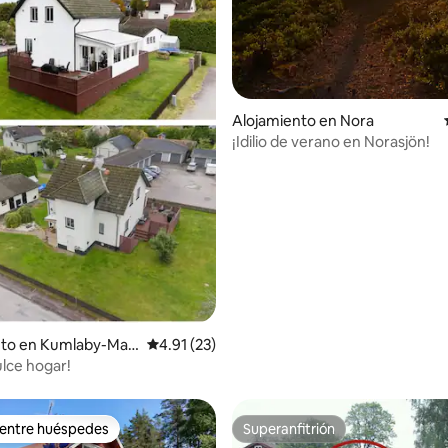
Alojamiento en Nora
¡Idilio de verano en Norasjön!
nto en Kumlaby-Mal
Calificación promedio: 4.91 de 5, 23 reseñas
4.91 (23)
ulce hogar!
 entre huéspedes
Superanfitrión
 entre huéspedes
Superanfitrión