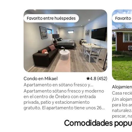
Favorito entre huéspedes
Favorito
Favorito entre huéspedes
Favorito
Condo en Mikael
Calificación promedio:
4.8 (452)
Apartamento en sótano fresco y
Alojamien
céntrico con patio
Apartamento sótano fresco y moderno
Casa reci
en el centro de Örebro con entrada
bote de 
¡Un aloja
privada, patio y estacionamiento
para los a
gratuito. El apartamento tiene unos 26
naturalez
metros cuadrados y tiene su propio baño
pescar, n
y cocina. La cocina está equipada con
Comodidades popular
bicicleta.
nevera con compartimento congelador,
reservas 
estufa, freidora, cafetera, hervidor y