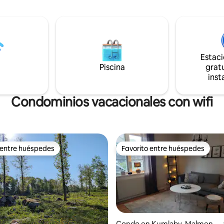
o y ciclismo. Tienes acceso a
puertas de vidrio hacia el lago.
e remos más sencillo (se
nueva construcción (lista para 
dir prestados chalecos
el exterior y el cenador todavía
) y a tu propia bahía de baño, o
construcción. Zona tranquila c
dir prestado nuestro muelle
proximidad al bosque con boni
des bucear o pescar. Estamos
senderos, incluido Bergslagsle
Estac
entre Örebro y Karlskoga en
Campo de golf a unos 3 km.
Piscina
gratu
ben llevar
inst
s toallas y sábanas. Por un
ional, el anfitrión puede
.
Condominios vacacionales con wifi
 entre huéspedes
Favorito entre huéspedes
 entre huéspedes
Favorito entre huéspedes
Condo en Kumlaby-Malmen