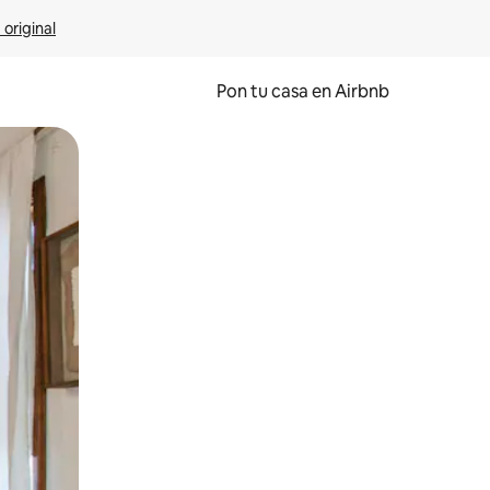
 original
Pon tu casa en Airbnb
o o desliza el dedo.