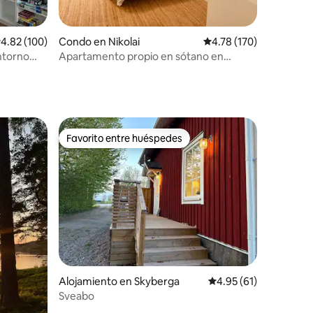
alificación promedio: 4.82 de 5, 100 reseñas
4.82 (100)
Condo en Nikolai
Calificación promedio: 
4.78 (170)
ntorno
Apartamento propio en sótano en
alquiler en el centro de Örebro
Favorito entre huéspedes
Favorito entre huéspedes
Alojamiento en Skyberga
Calificación promedio:
4.95 (61)
Sveabo