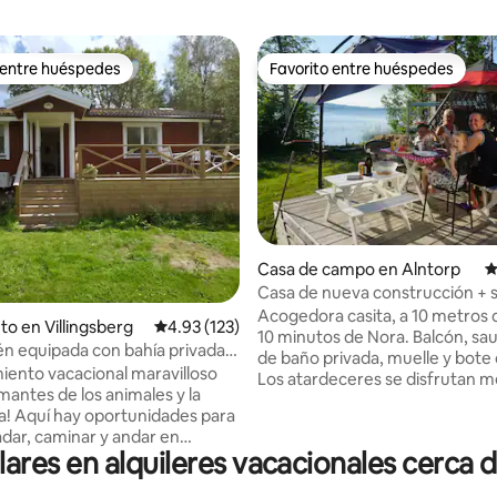
 entre huéspedes
Favorito entre huéspedes
 entre huéspedes
Favorito entre huéspedes
Casa de campo en Alntorp
C
Casa de nueva construcción + 
 4.8 de 5, 452 reseñas
justo al lado del lago
Acogedora casita, a 10 metros d
to en Villingsberg
Calificación promedio: 4.93 de 5, 123 reseñas
4.93 (123)
10 minutos de Nora. Balcón, sa
én equipada con bahía privada y
de baño privada, muelle y bote
remos
miento vacacional maravilloso
Los atardeceres se disfrutan me
mantes de los animales y la
hamaca del muelle (hora de ver
a! Aquí hay oportunidades para
edificio principal está recién c
adar, caminar y andar en
en 2021 con cocina y baño nuev
es en alquileres vacacionales cerca d
 En la zona cercana hay varias
frescos. Chimenea de leña. Pla
naturales, así como rutas de
abierto y luminoso. Amplias ve