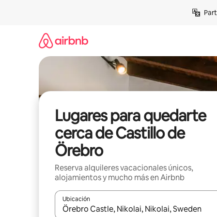
Omite
Part
el
contenido
Lugares para quedarte
cerca de Castillo de
Örebro
Reserva alquileres vacacionales únicos,
alojamientos y mucho más en Airbnb
Ubicación
Cuando los resultados estén disponibles, navega co