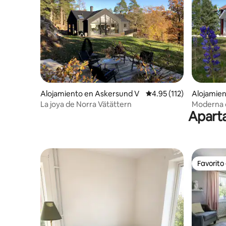
Alojamiento en Askersund V
Calificación promedio: 
4.95 (112)
Alojamien
La joya de Norra Vätättern
Moderna 
Aparta
en el bos
Favorito
Favorito