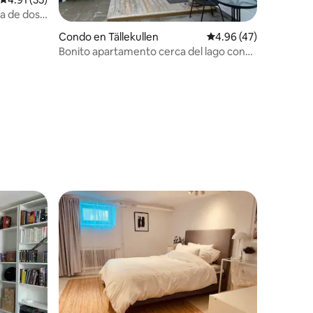
a de dos
Condo en Tällekullen
Calificación promedio:
4.96 (47)
Bonito apartamento cerca del lago con
aparcamiento privado y entrada
independiente