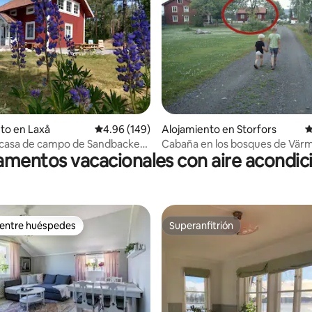
4.95 de 5, 112 reseñas
to en Laxå
Calificación promedio: 4.96 de 5, 149 reseñas
4.96 (149)
Alojamiento en Storfors
C
casa de campo de Sandbacken
Cabaña en los bosques de Vär
mentos vacacionales con aire acondi
que
 entre huéspedes
Superanfitrión
 entre huéspedes
Superanfitrión