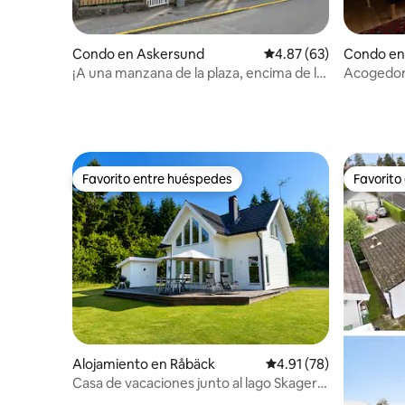
Condo en Askersund
Calificación promedio:
4.87 (63)
Condo en
¡A una manzana de la plaza, encima de la
Acogedor
tienda de juguetes de Johan!
del centro
Favorito entre huéspedes
Favorito
Favorito entre huéspedes
Favorito
Alojamiento en Råbäck
Calificación promedio:
4.91 (78)
Casa de vacaciones junto al lago Skagern:
carga gratuita de coches eléctricos