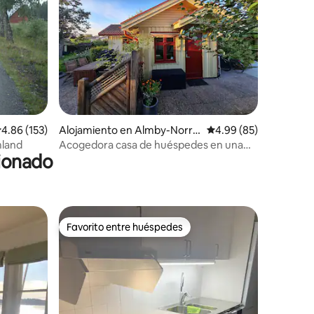
alificación promedio: 4.86 de 5, 153 reseñas
4.86 (153)
Alojamiento en Almby-Norrb
Calificación promedio:
4.99 (85)
yås
mland
Acogedora casa de huéspedes en una
cionado
zona tranquila cerca de la universidad
Favorito entre huéspedes
Favorito entre huéspedes