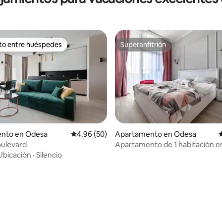
ito entre huéspedes
Superanfitrión
 entre huéspedes preferido
Superanfitrión
nto en Odesa
Calificación promedio: 4.96 de 5, 50 reseñas
4.96 (50)
Apartamento en Odesa
oulevard
Apartamento de 1 habitación en
centro de la ciudad, con balcón
Ubicación
·
Silencio
@fainorent