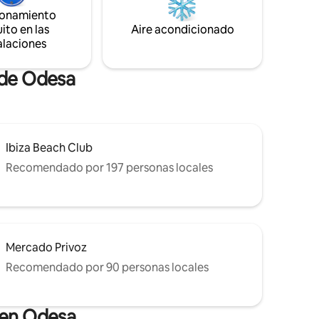
lejo hay
propiedad! ¡No se permite fumar en el
ionamiento
afetería y
departamento!
gran
ito en las
Aire acondicionado
alaciones
 de Odesa
Ibiza Beach Club
Recomendado por 197 personas locales
Mercado Privoz
Recomendado por 90 personas locales
 en Odesa