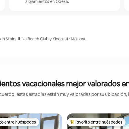
alojamientos en Odesa.
n Stairs, Ibiza Beach Club y Kinoteatr Moskva.
ientos vacacionales mejor valorados e
uerdo: estas estadías están muy valoradas por su ubicación, 
ito entre huéspedes
Favorito entre huéspedes
 entre huéspedes preferido
Favorito entre huéspedes prefe