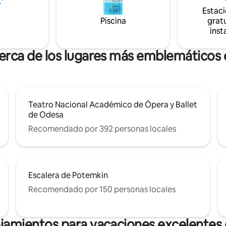
 espacio para guardar maletas.
doble. En el territorio del comp
Estac
n Samsung de 50", Smart TV,
una tienda, una farmacia, una c
 de Netflix activa. Cafetera
Piscina
otros servicios, y cerca hay un 
gratu
o.
supermercado.
inst
cerca de los lugares más emblemáticos
Teatro Nacional Académico de Ópera y Ballet
de Odesa
Recomendado por 392 personas locales
Escalera de Potemkin
Recomendado por 150 personas locales
ojamientos para vacaciones excelentes