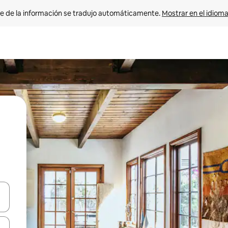
e de la información se tradujo automáticamente. 
Mostrar en el idioma
n las teclas de flecha hacia arriba y hacia abajo o explora con el tact