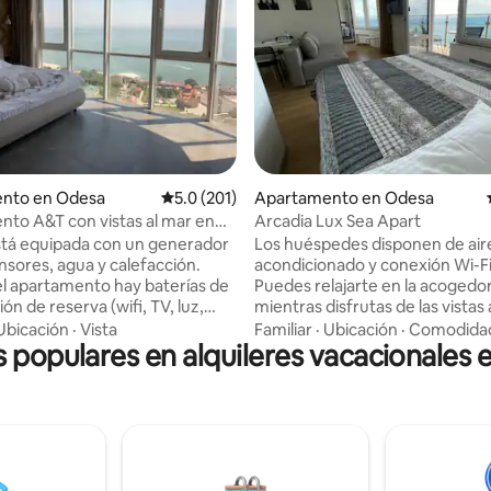
 4.92 de 5, 90 reseñas
nto en Odesa
Calificación promedio: 5.0 de 5, 201 reseñas
5.0 (201)
Apartamento en Odesa
to A&T con vistas al mar en
Arcadia Lux Sea Apart
stá equipada con un generador
Los huéspedes disponen de air
nsores, agua y calefacción.
acondicionado y conexión Wi-Fi
l apartamento hay baterías de
Puedes relajarte en la acogedo
ón de reserva (wifi, TV, luz,
mientras disfrutas de las vistas 
partamento tipo estudio con
Los apartamentos de 34 metro
Ubicación
·
Vista
Familiar
·
Ubicación
·
Comodida
s populares en alquileres vacacionales
icie total de 50 m², dormitorio
cuadrados cuentan con una co
 cocina con sofá cama. El
totalmente equipada con micr
o no está separado de la cocina
zona de estar, TV de pantalla p
uerta. La cocina está equipada
privado con lavadora y secador 
rodomésticos Bosch/Liebherr.
Entre las comodidades se encu
orio tiene una cama grande de
una nevera, una cocina y un he
El apartamento tiene 2 armarios
agua. El lugar para dormir es u