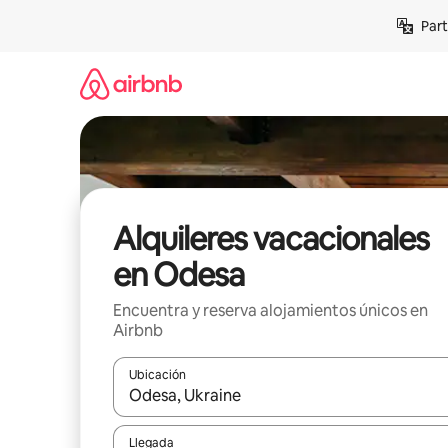
Omite
Part
el
contenido
Alquileres vacacionales
en Odesa
Encuentra y reserva alojamientos únicos en
Airbnb
Ubicación
Cuando los resultados estén disponibles, navega co
Llegada