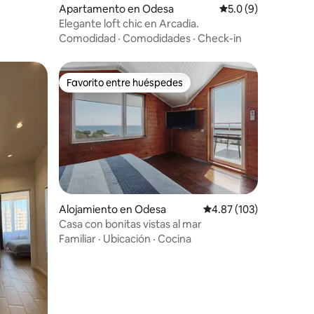
Apartamento en Odesa
Calificación promed
5.0 (9)
Elegante loft chic en Arcadia.
Comodidad
·
Comodidades
·
Check-in
Favorito entre huéspedes
rido
Favorito entre huéspedes
Alojamiento en Odesa
Calificación promedio: 
4.87 (103)
Casa con bonitas vistas al mar
Familiar
·
Ubicación
·
Cocina