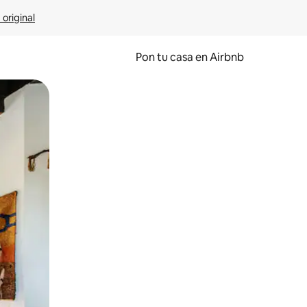
 original
Pon tu casa en Airbnb
o o desliza el dedo.