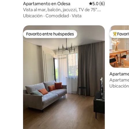
Apartamento en Odesa
Calificación promedi
5.0 (6)
Vista al mar, balcón, jacuzzi, TV de 75”.
Arkadia
Ubicación
·
Comodidad
·
Vista
Favorito entre huéspedes
Favor
Favorito entre huéspedes
Favorito
Apartame
Apartame
Ubicación