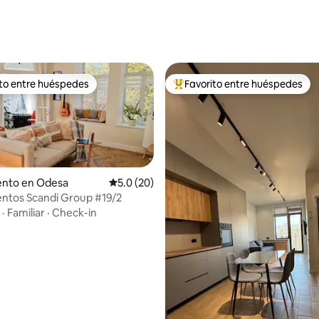
o: 5.0 de 5, 6 reseñas
ito entre huéspedes
Favorito entre huéspedes
 entre huéspedes preferido
Favorito entre huéspedes prefe
nto en Odesa
Calificación promedio: 5.0 de 5, 20 reseñas
5.0 (20)
ntos Scandi Group #19/2
·
Familiar
·
Check-in