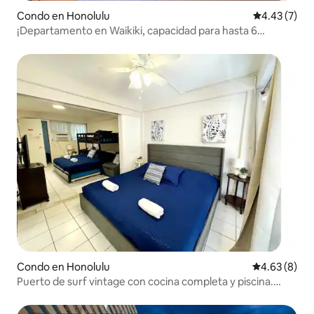
Condo en Honolulu
Calificación
4.43 (7)
¡Departamento en Waikiki, capacidad para hasta 6
personas, a pocas cuadras de la playa!
Condo en Honolulu
Calificación
4.63 (8)
Puerto de surf vintage con cocina completa y piscina.
Capacidad para 6-8 personas.