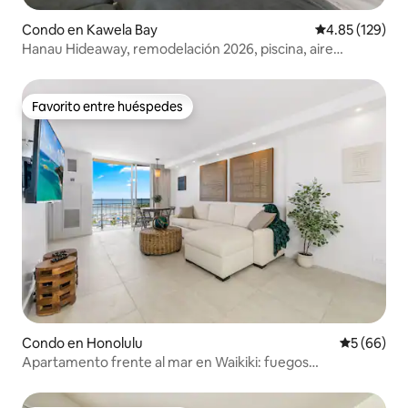
Condo en Kawela Bay
Calificación p
4.85 (129)
Hanau Hideaway, remodelación 2026, piscina, aire
acondicionado, Turtle Bay
Favorito entre huéspedes
Favorito entre huéspedes
Condo en Honolulu
Calificaci
5 (66)
Apartamento frente al mar en Waikiki: fuegos
artificiales/vistas impresionantes