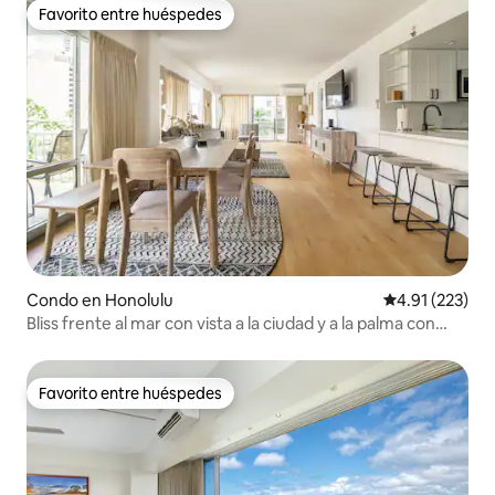
Favorito entre huéspedes
Favorito entre huéspedes
Condo en Honolulu
Calificación p
4.91 (223)
Bliss frente al mar con vista a la ciudad y a la palma con
estacionamiento gratuito
Favorito entre huéspedes
Favorito entre huéspedes