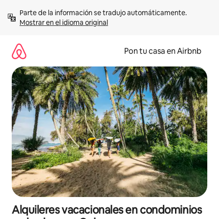
Omite
Parte de la información se tradujo automáticamente. 
el
Mostrar en el idioma original
contenido
Pon tu casa en Airbnb
Alquileres vacacionales en condominios