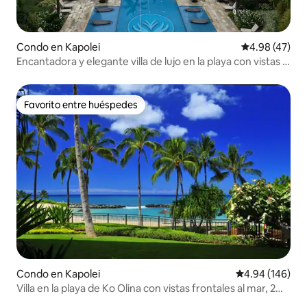
Condo en Kapolei
Calificación 
4.98 (47)
Encantadora y elegante villa de lujo en la playa con vistas al
mar
Favorito entre huéspedes
Favorito entre huéspedes
Condo en Kapolei
Calificación pr
4.94 (146)
Villa en la playa de Ko Olina con vistas frontales al mar, 2
dormitorios y 2 baños