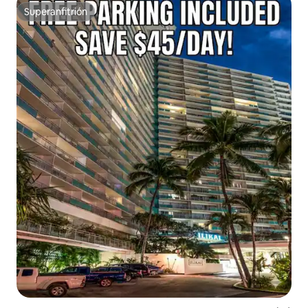
Superanfitrión
Superanfitrión