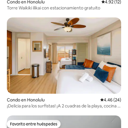
Condo en Honolulu
Calificación 
4.92 (12)
Torre Waikiki ilikai con estacionamiento gratuito
Condo en Honolulu
Calificación p
4.46 (24)
¡Delicia para los surfistas! ¡A 2 cuadras de la playa, cocina y
piscina!
Favorito entre huéspedes
Favorito entre huéspedes