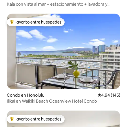
Kala con vista al mar + estacionamiento + lavadora y
secadora
Favorito entre huéspedes
Favorito entre huéspedes preferido
Condo en Honolulu
Calificación pr
4.94 (145)
Ilikai en Waikiki Beach Oceanview Hotel Condo
Favorito entre huéspedes
Favorito entre huéspedes preferido