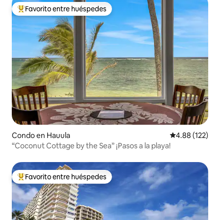
Favorito entre huéspedes
Favorito entre huéspedes preferido
Condo en Hauula
Calificación p
4.88 (122)
“Coconut Cottage by the Sea” ¡Pasos a la playa!
Favorito entre huéspedes
Favorito entre huéspedes preferido