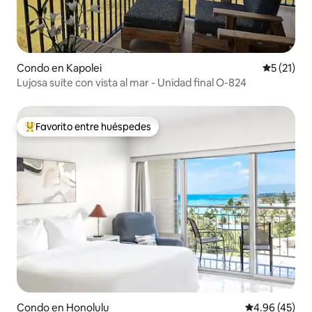
Condo en Kapolei
Calificaci
5 (21)
Lujosa suite con vista al mar - Unidad final O-824
Favorito entre huéspedes
Favorito entre huéspedes preferido
Condo en Honolulu
Calificación 
4.96 (45)