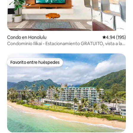
Condo en Honolulu
Calificación pr
4.94 (195)
Condominio Ilikai - Estacionamiento GRATUITO, vista a la
ciudad
Favorito entre huéspedes
Favorito entre huéspedes