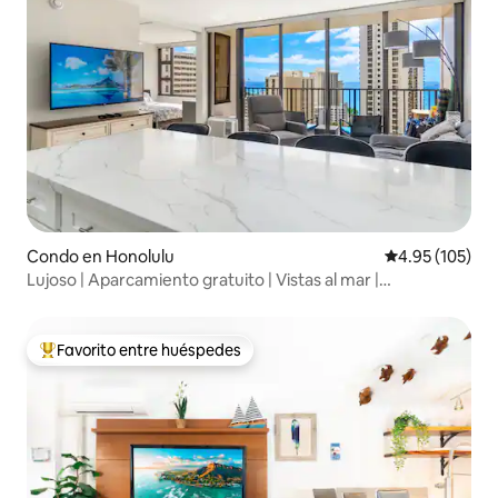
Condo en Honolulu
Calificación p
4.95 (105)
Lujoso | Aparcamiento gratuito | Vistas al mar |
Apartamento de 1 dormitorio
Favorito entre huéspedes
Favorito entre huéspedes preferido