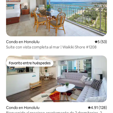
Condo en Honolulu
Calificaci
5 (53)
Suite con vista completa al mar | Waikiki Shore #1208
Favorito entre huéspedes
Favorito entre huéspedes
Condo en Honolulu
Calificación p
4.91 (128)
Bienvenido al precioso apartamento de 2 dormitorios, 2