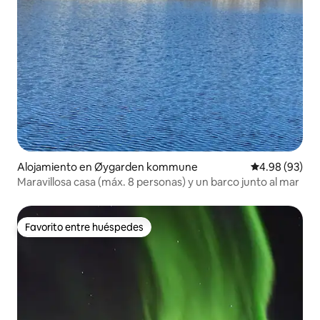
Alojamiento en Øygarden kommune
Calificación p
4.98 (93)
Maravillosa casa (máx. 8 personas) y un barco junto al mar
Favorito entre huéspedes
Favorito entre huéspedes