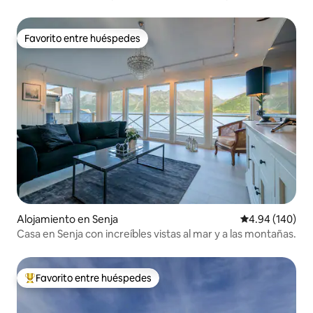
Favorito entre huéspedes
Favorito entre huéspedes
Alojamiento en Senja
Calificación pr
4.94 (140)
Casa en Senja con increíbles vistas al mar y a las montañas.
Favorito entre huéspedes
Favorito entre huéspedes preferido