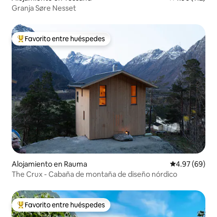
Granja Søre Nesset
Favorito entre huéspedes
Favorito entre huéspedes preferido
Alojamiento en Rauma
Calificación p
4.97 (69)
The Crux - Cabaña de montaña de diseño nórdico
Favorito entre huéspedes
Favorito entre huéspedes preferido