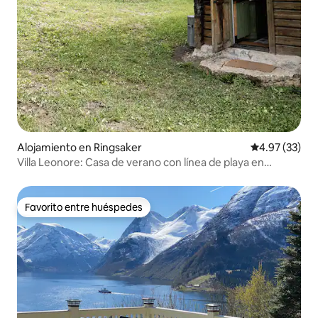
Alojamiento en Ringsaker
Calificación 
4.97 (33)
Villa Leonore: Casa de verano con línea de playa en
Helgøya
Favorito entre huéspedes
Favorito entre huéspedes