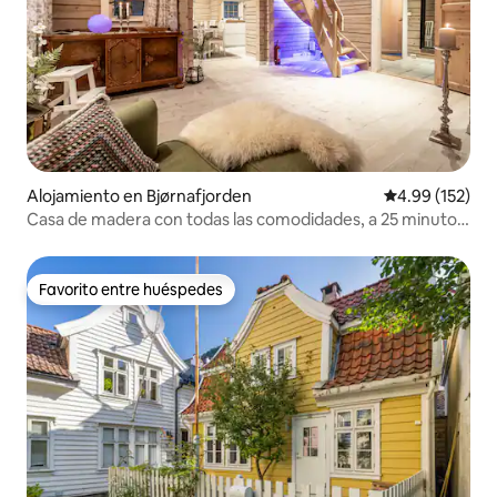
Alojamiento en Bjørnafjorden
Calificación p
4.99 (152)
Casa de madera con todas las comodidades, a 25 minutos
de Bergen
Favorito entre huéspedes
Favorito entre huéspedes