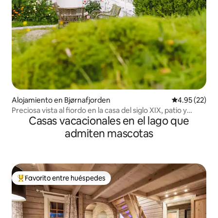
Alojamiento en Bjørnafjorden
Calificación 
4.95 (22)
Preciosa vista al fiordo en la casa del siglo XIX, patio y
Casas vacacionales en el lago que
panadería
admiten mascotas
Favorito entre huéspedes
Favorito entre huéspedes preferido