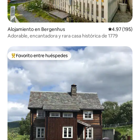
Alojamiento en Bergenhus
Calificación p
4.97 (195)
Adorable, encantadora y rara casa histórica de 1779
Favorito entre huéspedes
Favorito entre huéspedes preferido