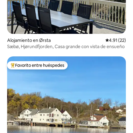
Alojamiento en Ørsta
Calificación 
4.91 (22)
Sæbø, Hjørundfjorden, Casa grande con vista de ensueño
Favorito entre huéspedes
Favorito entre huéspedes preferido