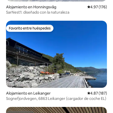
Alojamiento en Honningsvåg
Calificación p
4.97 (176)
SarNest1: diseñado con la naturaleza
Favorito entre huéspedes
Favorito entre huéspedes
Alojamiento en Leikanger
Calificación p
4.87 (187)
Sognefjordvegen, 6863 Leikanger (cargador de coche EL)