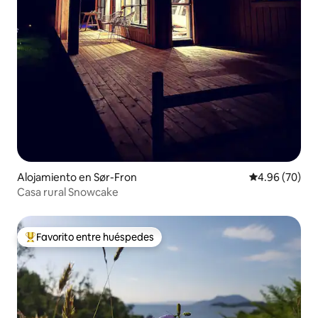
Alojamiento en Sør-Fron
Calificación p
4.96 (70)
Casa rural Snowcake
Favorito entre huéspedes
Favorito entre huéspedes preferido