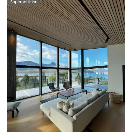
Superanfitrión
Superanfitrión