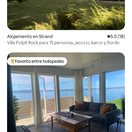
Alojamiento en Strand
Calificación
5.0 (18)
Villa Pulpit Rock para 15 personas, jacuzzi, barco y fiordo
Favorito entre huéspedes
Favorito entre huéspedes preferido