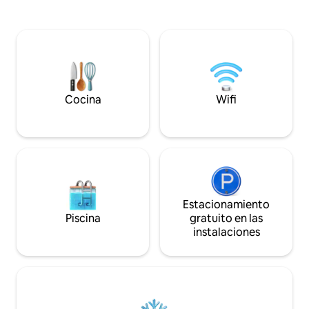
Hjørundfjord y los Alpes de Sunnmør. A
pescado que pesqu
poca distancia del mar, incluido el barco y
alimento. A través de nuestra empresa
el equipo de pesca. Randonee esquiando
de alquiler de bar
y despertando en verano en las
campamento de pes
montañas, justo afuera de la puerta.
significa que pued
Ålesund Jugendcity, a 50 minutos en
kg de pescado por
auto. Geirangerfjord y Trollstigen, 2
fuera de Noruega
horas en coche. Información: lee el
Cocina
Wifi
texto debajo de cada IMAGEN y las
RESEÑAS ;-)
Estacionamiento
Piscina
gratuito en las
instalaciones