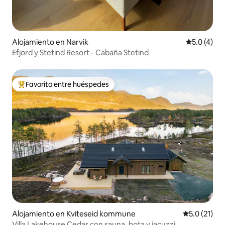
Alojamiento en Narvik
Calificació
5.0 (4)
Efjord y Stetind Resort - Cabaña Stetind
Favorito entre huéspedes
Favorito entre huéspedes preferido
Alojamiento en Kviteseid kommune
Calificación
5.0 (21)
Villa Lakehouse Cedar con sauna, bota y jacuzzi