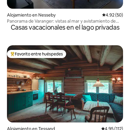
Alojamiento en Nesseby
Calificación p
4.92 (50)
Panorama de Varanger: vistas al mar y avistamiento de
Casas vacacionales en el lago privadas
aves
Favorito entre huéspedes
Favorito entre huéspedes preferido
Alojamiento en Tessand
Calificación p
4.95 (112)