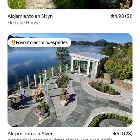
Alojamiento en Stryn
Calificación 
4.98 (51)
Flo Lake House
Favorito entre huéspedes
Favorito entre huéspedes preferido
Alojamiento en Alver
Calificación
5.0 (28)