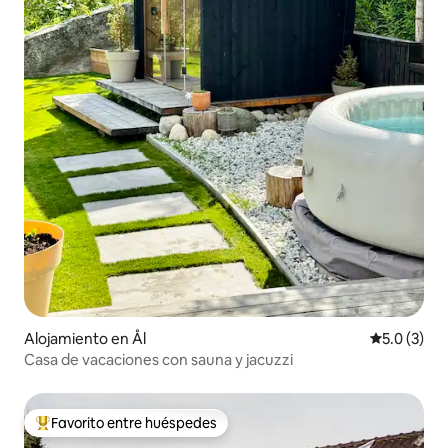
Alojamiento en Ål
Calificació
5.0 (3)
Casa de vacaciones con sauna y jacuzzi
Favorito entre huéspedes
Favorito entre huéspedes preferido