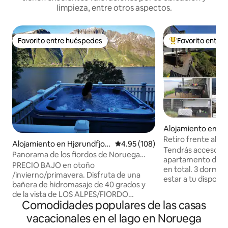
limpieza, entre otros aspectos.
Favorito entre huéspedes
Favorito entre
Favorito entre huéspedes
Favorito entre hu
Alojamiento en A
Retiro frente al ma
Alojamiento en Hjørundfjor
Calificación promedio: 4.95 de 5
4.95 (108)
barcos y campame
Tendrás acceso co
d, Ørsta
Panorama de los fiordos de Noruega
apartamento de la
15 % de descuento Otoño/Invierno
PRECIO BAJO en otoño
en total. 3 dormito
/invierno/primavera. Disfruta de una
estar a tu disposic
bañera de hidromasaje de 40 grados y
tienes tu propio p
de la vista de LOS ALPES/FIORDO
con muchos juegos 
Comodidades populares de las casas
NORUEGOS. Hermosa nueva casa
muelle se puede pe
independiente restaurada con todas las
vacacionales en el lago en Noruega
barco o nadar. Ha
comodidades. y una fantástica vista del
de 98 l donde pue