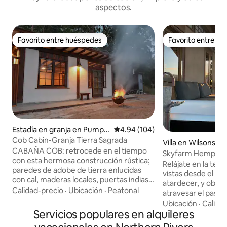
aspectos.
Favorito entre huéspedes
Favorito entre h
Favorito entre huéspedes
Favorito entre h
Estadía en granja en Pumpe
Calificación promedio: 4.94 de 5
4.94 (104)
nbil
Cob Cabin-Granja Tierra Sagrada
Villa en Wilsons C
CABAÑA COB: retrocede en el tiempo
Skyfarm Hemp Vill
con esta hermosa construcción rústica;
Hinterland
Relájate en la terr
paredes de adobe de tierra enlucidas
vistas desde el am
con cal, maderas locales, puertas indias
atardecer, y obser
antiguas, baño de piedra. Un lugar de
Calidad-precio
·
Ubicación
·
Peatonal
atravesar el pasto.
sanación profundamente pacífico entre
independiente en 
Ubicación
·
Calida
la naturaleza. Escapada exclusiva (es
Servicios populares en alquileres
de ganado en fun
decir, sin otros huéspedes en la
vistas al campo a lo