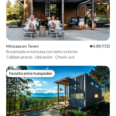
Minicasa en Teven
Calificación p
4.99 (172)
Encantadora minicasa con baño exterior
Calidad-precio
·
Ubicación
·
Check-out
Favorito entre huéspedes
Favorito entre huéspedes