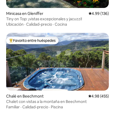
Minicasa en Gleniffer
Calificación pr
4.99 (136)
Tiny on Top: ¡vistas excepcionales y jacuzzi!
Ubicación
·
Calidad-precio
·
Cocina
Favorito entre huéspedes
Favorito entre huéspedes preferido
Chalé en Beechmont
Calificación pr
4.98 (455)
Chalet con vistas a la montaña en Beechmont
Familiar
·
Calidad-precio
·
Piscina