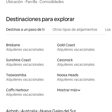
Ubicación
·
Parrilla
·
Comodidades
Destinaciones para explorar
Destinos a un paso de ti
Otros tipos de alojamientos
Los 
Brisbane
Gold Coast
Alquileres vacacionales
Alquileres vacacionales
Sunshine Coast
Cessnock
Alquileres vacacionales
Alquileres vacacionales
Toowoomba
Noosa Heads
Alquileres vacacionales
Alquileres vacacionales
Coffs Harbour
Mostrar más
Alquileres vacacionales
Airbnb
Australia
Nueva Gales del Sur