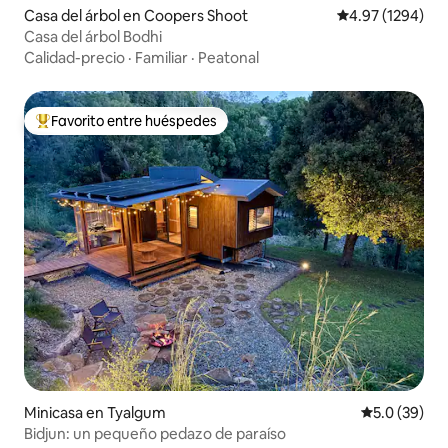
Casa del árbol en Coopers Shoot
Calificación pro
4.97 (1294)
Casa del árbol Bodhi
Calidad-precio
·
Familiar
·
Peatonal
Favorito entre huéspedes
Favorito entre huéspedes preferido
Minicasa en Tyalgum
Calificación
5.0 (39)
Bidjun: un pequeño pedazo de paraíso