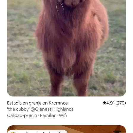
Estadía en granja en Kremnos
Calificación p
4.91 (270)
'the cubby' @Glenessi Highlands
Calidad-precio
·
Familiar
·
Wifi