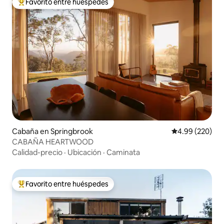
Favorito entre huéspedes
Favorito entre huéspedes preferido
Cabaña en Springbrook
Calificación pr
4.99 (220)
CABAÑA HEARTWOOD
Calidad-precio
·
Ubicación
·
Caminata
Favorito entre huéspedes
Favorito entre huéspedes preferido