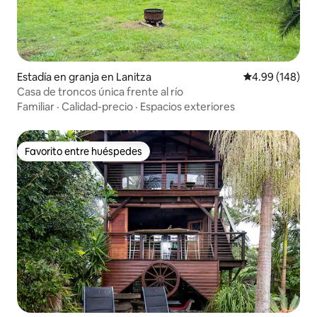
Estadía en granja en Lanitza
Calificación pr
4.99 (148)
Casa de troncos única frente al río
Familiar
·
Calidad-precio
·
Espacios exteriores
Favorito entre huéspedes
Favorito entre huéspedes