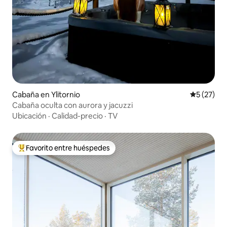
Cabaña en Ylitornio
Calificaci
5 (27)
Cabaña oculta con aurora y jacuzzi
Ubicación
·
Calidad-precio
·
TV
Favorito entre huéspedes
Favorito entre huéspedes preferido