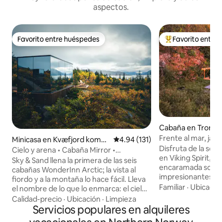
aspectos.
Favorito entre huéspedes
Favorito entre
Favorito entre huéspedes
Favorito entre hu
Cabaña en Troms
Frente al mar, jacuz
Minicasa en Kvæfjord komm
Calificación promedio: 4.94 de 5
4.94 (131)
privado
Disfruta de la se
une
Cielo y arena • Cabaña Mirror •
en Viking Spirit, 
WonderInn Arctic
Sky & Sand llena la primera de las seis
encaramada sobre 
cabañas WonderInn Arctic; la vista al
impresionantes vi
fiordo y a la montaña lo hace fácil. Lleva
hidromasaje. Ampli
Familiar
·
Ubicació
el nombre de lo que lo enmarca: el cielo
ventanas del piso 
arriba y la pálida costa del Kvæfjord
Calidad-precio
·
Ubicación
·
Limpieza
para ver las auroras bo
abajo. El vidrio espejado refleja ambos a
Servicios populares en alquileres
Video: busca la pe
medida que cambia la luz. Cabaña espejo