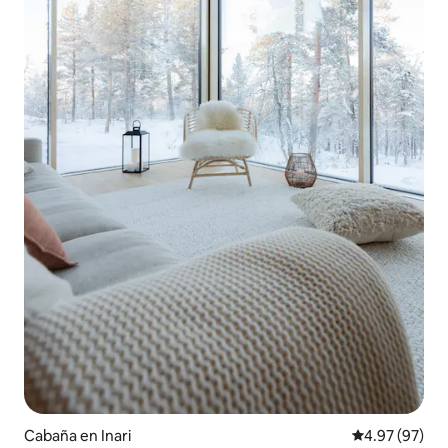
Cabaña en Inari
Calificación p
4.97 (97)