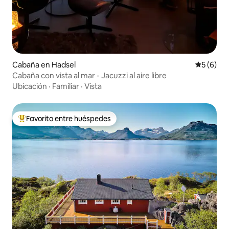
Cabaña en Hadsel
Calificac
5 (6)
Cabaña con vista al mar - Jacuzzi al aire libre
Ubicación
·
Familiar
·
Vista
Favorito entre huéspedes
Favorito entre huéspedes preferido