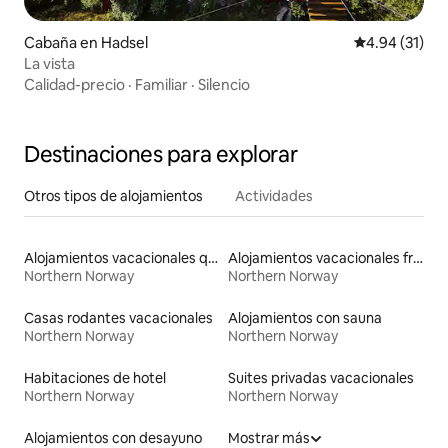
Cabaña en Hadsel
Calificación 
4.94 (31)
La vista
Calidad-precio
·
Familiar
·
Silencio
Destinaciones para explorar
Otros tipos de alojamientos
Actividades
Alojamientos vacacionales que admiten mascotas
Alojamientos vacacionales frente a la playa
Northern Norway
Northern Norway
Casas rodantes vacacionales
Alojamientos con sauna
Northern Norway
Northern Norway
Habitaciones de hotel
Suites privadas vacacionales
Northern Norway
Northern Norway
Alojamientos con desayuno
Mostrar más