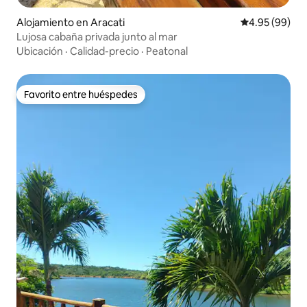
Alojamiento en Aracati
Calificación p
4.95 (99)
Lujosa cabaña privada junto al mar
Ubicación
·
Calidad-precio
·
Peatonal
Favorito entre huéspedes
Favorito entre huéspedes