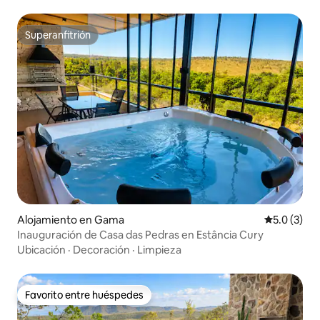
Superanfitrión
Superanfitrión
Alojamiento en Gama
Calificació
5.0 (3)
Inauguración de Casa das Pedras en Estância Cury
Ubicación
·
Decoración
·
Limpieza
Favorito entre huéspedes
Favorito entre huéspedes