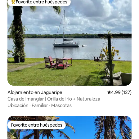
Favorito entre huéspedes
Favorito entre huéspedes preferido
Alojamiento en Jaguaripe
Calificación p
4.99 (127)
Casa del manglar | Orilla del río + Naturaleza
Ubicación
·
Familiar
·
Mascotas
Favorito entre huéspedes
Favorito entre huéspedes