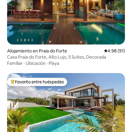
Alojamiento en Praia do Forte
Calificación 
4.98 (91)
Casa Praia do Forte, Alto Lujo, 5 Suites, Decorada
Familiar
·
Ubicación
·
Playa
Favorito entre huéspedes
Favorito entre huéspedes preferido