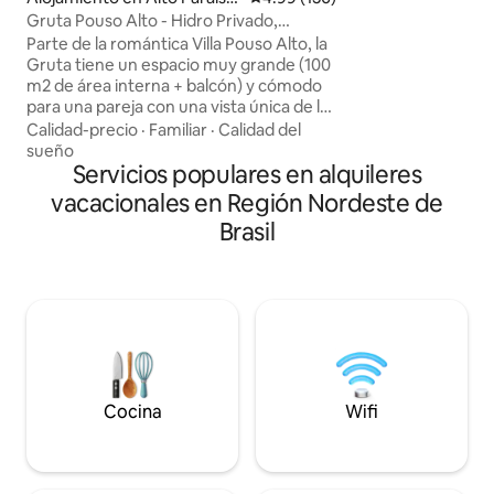
chalet (entre las 7:
de Goiás
Gruta Pouso Alto - Hidro Privado,
10:00 a. m.) • Anfitrión a
¡Hermosa Vista!
Parte de la romántica Villa Pouso Alto, la
vista del amanecer 
Gruta tiene un espacio muy grande (100
estrellado 
m2 de área interna + balcón) y cómodo
para una pareja con una vista única de las
montañas. Su arquitectura mezcla la
Calidad-precio
·
Familiar
·
Calidad del
rústica de la chapada con la sofisticación
sueño
y la modernidad, lo que hace que la
Servicios populares en alquileres
estancia sea muy agradable y con gran
vacacionales en Región Nordeste de
comodidad. Tiene hidroeléctrica,
Brasil
cubierta cubierta, aire acondicionado,
TV de 65pulgadas, torre de sonido,
piscina climatizada compartida con
vistas encantadoras. * DESAYUNO
OPCIONAL pagado por separado.
PROGRAMA en la reserva
Cocina
Wifi