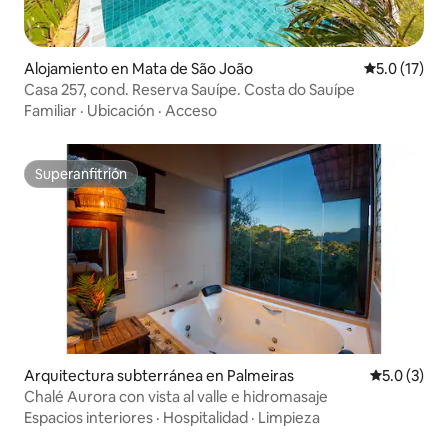
Alojamiento en Mata de São João
Calificación
5.0 (17)
Casa 257, cond. Reserva Sauípe. Costa do Sauípe
Familiar
·
Ubicación
·
Acceso
Superanfitrión
Superanfitrión
Arquitectura subterránea en Palmeiras
Calificació
5.0 (3)
Chalé Aurora con vista al valle e hidromasaje
Espacios interiores
·
Hospitalidad
·
Limpieza