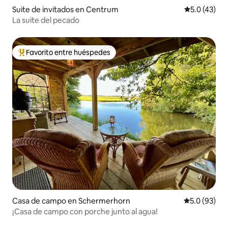
Suite de invitados en Centrum
Calificación
5.0 (43)
La suite del pecado
Favorito entre huéspedes
Favorito entre huéspedes preferido
Casa de campo en Schermerhorn
Calificación
5.0 (93)
¡Casa de campo con porche junto al agua!