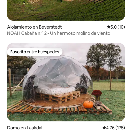
Alojamiento en Beverstedt
Calificación
5.0 (10)
NOAH Cabaña n.º 2 - Un hermoso molino de viento
Favorito entre huéspedes
Favorito entre huéspedes
Domo en Laakdal
Calificación p
4.76 (175)