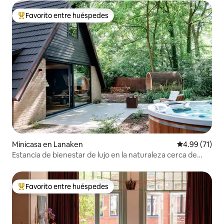
Favorito entre huéspedes
Favorito entre huéspedes preferido
Minicasa en Lanaken
Calificación 
4.99 (71)
Estancia de bienestar de lujo en la naturaleza cerca de
Maastricht
Favorito entre huéspedes
Favorito entre huéspedes preferido