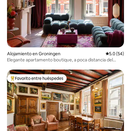
Alojamiento en Groningen
Calificación
5.0 (54)
Elegante apartamento boutique, a poca distancia del
centro
Favorito entre huéspedes
Favorito entre huéspedes preferido