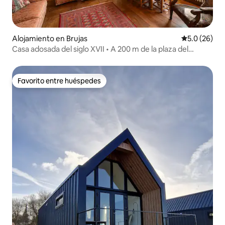
Alojamiento en Brujas
Calificación
5.0 (26)
Casa adosada del siglo XVII • A 200 m de la plaza del
mercado
Favorito entre huéspedes
Favorito entre huéspedes