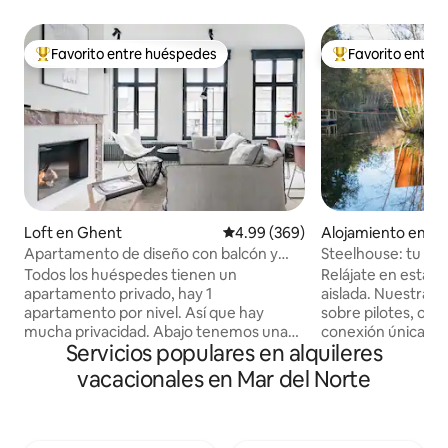
Favorito entre huéspedes
Favorito entre
Favorito entre huéspedes preferido
Favorito entre hu
Loft en Ghent
Calificación promedio: 4.99 de 5
4.99 (369)
Alojamiento en B
Apartamento de diseño con balcón y
Steelhouse: tu es
vistas a las torres de Gante
al lago
Todos los huéspedes tienen un
Relájate en esta 
apartamento privado, hay 1
aislada. Nuestra C
apartamento por nivel. Así que hay
sobre pilotes, ofr
mucha privacidad. Abajo tenemos una
conexión única con
Servicios populares en alquileres
lavandería que puedes utilizar. ¡Tenemos
Relájate en la sau
un taller de chocolate, donde
tranquilo. En su p
vacacionales en Mar del Norte
siempremos nuestras puertas para ti! El
agua, una sala de 
entorno está justo al lado de la famosa
de leña de 360º t
calle Graffiti de la ciudad. Una
Disfruta de las no
degustación en el estudio de chocolate
proyector y un alt