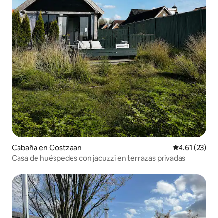
Cabaña en Oostzaan
Calificación 
4.61 (23)
Casa de huéspedes con jacuzzi en terrazas privadas