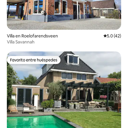
Villa en Roelofarendsveen
Calificación
5.0 (42)
Villa Savannah
Favorito entre huéspedes
Favorito entre huéspedes