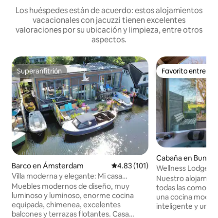
Los huéspedes están de acuerdo: estos alojamientos
vacacionales con jacuzzi tienen excelentes
valoraciones por su ubicación y limpieza, entre otros
aspectos.
Superanfitrión
Favorito entre h
Superanfitrión
Favorito entre h
Cabaña en Bunsc
Barco en Ámsterdam
Calificación promedio: 4.83 de 5
4.83 (101)
kenburg
Wellness Lodge co
Villa moderna y elegante: Mi casa
jacuzzi
Nuestro alojamien
flotante en Ámsterdam
Muebles modernos de diseño, muy
todas las comodi
luminoso y luminoso, enorme cocina
una cocina modern
equipada, chimenea, excelentes
inteligente y un 
balcones y terrazas flotantes. Casa
terraza está equip