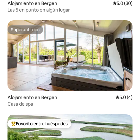
Alojamiento en Bergen
Calificación
5.0 (30)
Las 5 en punto en algún lugar
Superanfitrión
Superanfitrión
Alojamiento en Bergen
Calificació
5.0 (4)
Casa de spa
Favorito entre huéspedes
Favorito entre huéspedes preferido