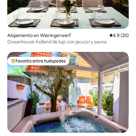
Alojamiento en Wieringerwerf
Calificación
4.9 (20)
Oceanhouse-holland de lujo con jacuzzi y sauna
Favorito entre huéspedes
Favorito entre huéspedes preferido