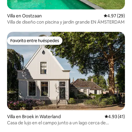
Villa en Oostzaan
Calificación p
4.97 (29)
Villa de diseño con piscina y jardín grande EN ÁMSTERDAM
Favorito entre huéspedes
Favorito entre huéspedes
Villa en Broek in Waterland
Calificación 
4.93 (41)
Casa de lujo en el campo junto a un lago cerca de
Ámsterdam