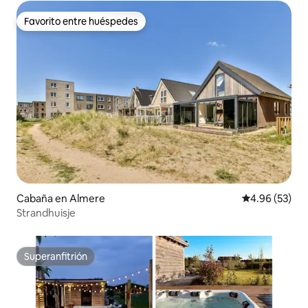
Favorito entre huéspedes
Favorito entre huéspedes
Cabaña en Almere
Calificación p
4.96 (53)
Strandhuisje
Superanfitrión
Superanfitrión