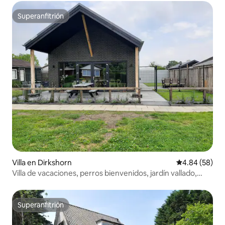
Superanfitrión
Superanfitrión
Villa en Dirkshorn
Calificación p
4.84 (58)
Villa de vacaciones, perros bienvenidos, jardín vallado,
sauna
Superanfitrión
Superanfitrión