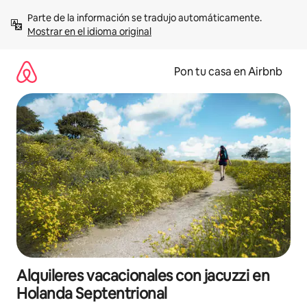
Omite
Parte de la información se tradujo automáticamente. 
el
Mostrar en el idioma original
contenido
Pon tu casa en Airbnb
Alquileres vacacionales con jacuzzi en
Holanda Septentrional