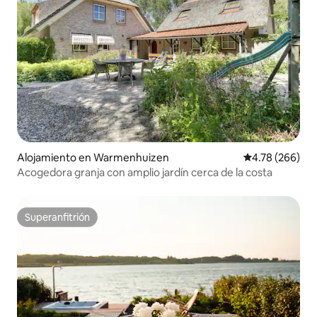
Alojamiento en Warmenhuizen
Calificación pr
4.78 (266)
Acogedora granja con amplio jardín cerca de la costa
Superanfitrión
Superanfitrión