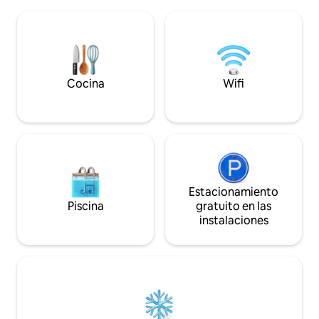
máximo de 8 huéspedes. Las
pulgadas del loft. El alojamiento está
características incluyen una cocina
completamente eq
totalmente equipada, dos televisores,
proporcionan sában
lavadora/secadora y un espacio privado
básicos de cocina
al aire libre perfecto para tomar café,
llegar, desempacar
asar a la parrilla o encender fuegos
nocturnos. Ideal para familias, amigos,
Cocina
Wifi
cazadores y viajeros que buscan
comodidad y conveniencia.
Estacionamiento
Piscina
gratuito en las
instalaciones