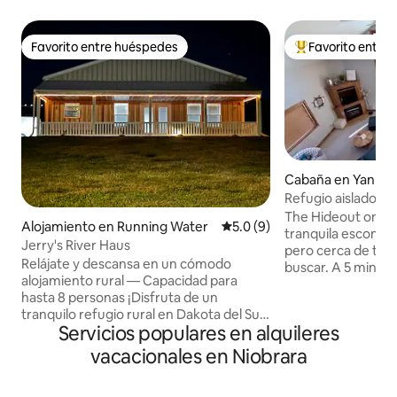
Favorito entre huéspedes
Favorito entre
Favorito entre huéspedes
Favorito entre hu
Cabaña en Yankto
Refugio aislado e
porche, chimenea
The Hideout on R
Alojamiento en Running Water
Calificación promedio: 5.0 de
5.0 (9)
tranquila escondid
Jerry's River Haus
pero cerca de todo
Relájate y descansa en un cómodo
buscar. A 5 minuto
alojamiento rural — Capacidad para
botes de Gavin en 
hasta 8 personas ¡Disfruta de un
este espacioso re
tranquilo refugio rural en Dakota del Sur,
días en el lago, re
Servicios populares en alquileres
cerca del río Misuri! Observe ciervos,
fines de semana con a
pavos y águilas en su paseo matutino y
café en el porche 
vacacionales en Niobrara
luego regrese a un hogar luminoso y
junto a la chimen
acogedor con capacidad para un
una noche de cine 