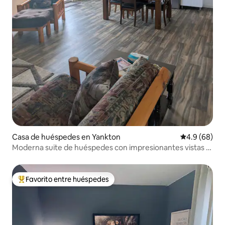
Casa de huéspedes en Yankton
Calificación 
4.9 (68)
Moderna suite de huéspedes con impresionantes vistas al
lago
Favorito entre huéspedes
Favorito entre huéspedes preferido