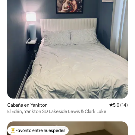
Cabaña en Yankton
Calificación
5.0 (14)
El Edén, Yankton SD Lakeside Lewis & Clark Lake
Favorito entre huéspedes
Favorito entre huéspedes preferido