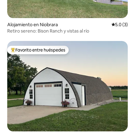
Alojamiento en Niobrara
Calificació
5.0 (3)
Retiro sereno: Bison Ranch y vistas al río
Favorito entre huéspedes
Favorito entre huéspedes preferido