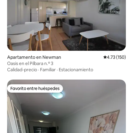
Apartamento en Newman
Calificación p
4.73 (150)
Oasis en el Pilbara n.º 3
Calidad-precio
·
Familiar
·
Estacionamiento
Favorito entre huéspedes
Favorito entre huéspedes