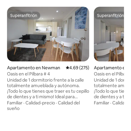
Superanfitrión
Superanfitrión
Superanfitrión
Superanfitrión
Apartamento en Newman
Calificación promedio: 4.69 de 5
4.69 (275)
Apartamento en
Oasis en el Pilbara # 4
Oasis en el Pilbara 
Unidad de 1 dormitorio frente a la calle
Unidad de 1 dormito
totalmente amueblada y autónoma.
totalmente amueb
¡Todo lo que tienes que traer es tu cepillo
¡Todo lo que tienes
de dientes y a ti mismo! Ideal para
de dientes y a ti mismo! Id
alojamientos de corta duración para
alojamientos de c
Familiar
·
Calidad-precio
·
Calidad del
Familiar
·
Calidad-
trabajadores, contratistas o viajeros de
trabajadores o con
sueño
negocios que quieren cocinar y tener su
cocinar y tener su
propio espacio, o viajeros y nómadas
viajeros y nómada
grises que buscan una noche fuera de la
una noche fuera d
furgoneta con comodidad con todos los
comodidad con todo