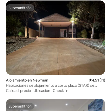
Superanfitrión
Superanfitrión
Alojamiento en Newman
Calificación 
4.91 (11)
Habitaciones de alojamiento a corto plazo (STAR) de
Newman
Calidad-precio
·
Ubicación
·
Check-in
Superanfitrión
Superanfitrión