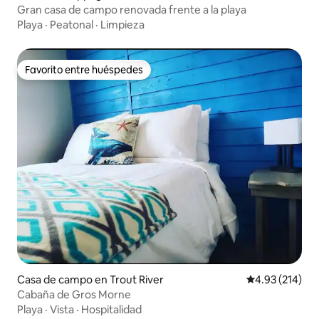
Gran casa de campo renovada frente a la playa
Playa
·
Peatonal
·
Limpieza
Favorito entre huéspedes
Favorito entre huéspedes
Casa de campo en Trout River
Calificación p
4.93 (214)
Cabaña de Gros Morne
Playa
·
Vista
·
Hospitalidad