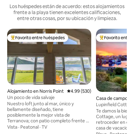
Los huéspedes están de acuerdo: estos alojamientos
frente a la playa tienen excelentes calificaciones,
entre otras cosas, por su ubicación y limpieza.
Favorito entre huéspedes
Favorito entre
Favorito entre huéspedes preferido
Favorito entre hu
Alojamiento en Norris Point
Calificación promedio: 4.99 de 5
4.99 (530)
Un poco de vida salvaje
Casa de campo en 
Nuestro loft junto al mar, único y
e
Lupinfield Cottag
bellamente diseñado, tiene
curada
Te damos la bienve
posiblemente la mejor vista de
Cottage, un lugar 
Terranova; con patio completo frente al
retroceder en el t
mar, avistamientos de ballenas en
Vista
·
Peatonal
·
TV
casa de vacacione
temporada (!!), actividades para familias
el pintoresco Twill