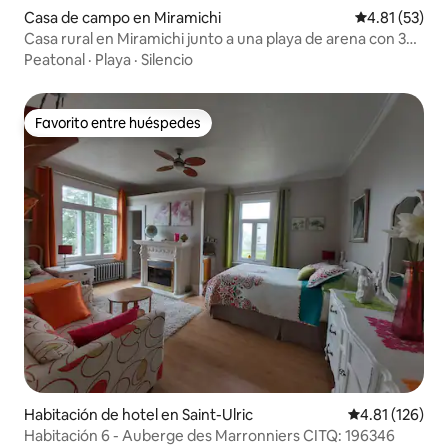
Casa de campo en Miramichi
Calificación 
4.81 (53)
Casa rural en Miramichi junto a una playa de arena con 3
dormitorios
Peatonal
·
Playa
·
Silencio
Favorito entre huéspedes
Favorito entre huéspedes
Habitación de hotel en Saint-Ulric
Calificación p
4.81 (126)
Habitación 6 - Auberge des Marronniers CITQ: 196346