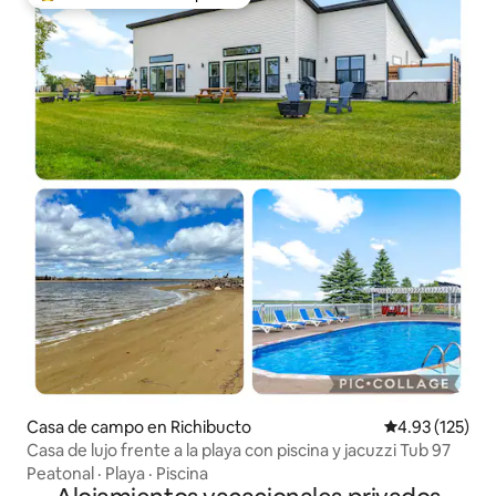
Favorito entre huéspedes preferido
Casa de campo en Richibucto
Calificación p
4.93 (125)
Casa de lujo frente a la playa con piscina y jacuzzi Tub 97
Peatonal
·
Playa
·
Piscina