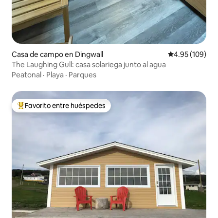
Casa de campo en Dingwall
Calificación pr
4.95 (109)
The Laughing Gull: casa solariega junto al agua
Peatonal
·
Playa
·
Parques
Favorito entre huéspedes
Favorito entre huéspedes preferido