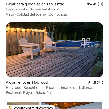
Lugar para quedarse en Tabusintac
Calificación 
4.45 (11)
Lujoso bunkie de una habitación
Vista
·
Calidad del sueño
·
Comodidad
Alojamiento en Holyrood
Calificación
4.8 (74)
Holyrood- Beachhouse. Piscina climatizada, ballenas
ysenderos
Peatonal
·
Playa
·
Ubicación
Favorito entre huéspedes