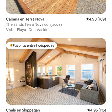
Cabaña en Terra Nova
Calificación pr
4.98 (169)
The Sands Terra Nova con jacuzzi
Vista
·
Playa
·
Decoración
Favorito entre huéspedes
Favorito entre huéspedes preferido
Chalé en Shippagan
Calificación p
4.95 (115)