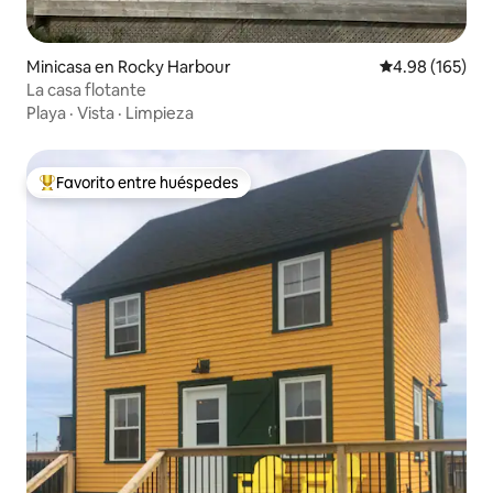
Minicasa en Rocky Harbour
Calificación pr
4.98 (165)
La casa flotante
Playa
·
Vista
·
Limpieza
Favorito entre huéspedes
Favorito entre huéspedes preferido