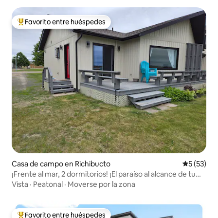
Favorito entre huéspedes
Favorito entre huéspedes preferido
Casa de campo en Richibucto
Calificaci
5 (53)
¡Frente al mar, 2 dormitorios! ¡El paraíso al alcance de tu
mano!
Vista
·
Peatonal
·
Moverse por la zona
Favorito entre huéspedes