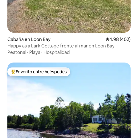
Cabaña en Loon Bay
Calificación pr
4.98 (402)
Happy as a Lark Cottage frente al mar en Loon Bay
Peatonal
·
Playa
·
Hospitalidad
Favorito entre huéspedes
Favorito entre huéspedes preferido