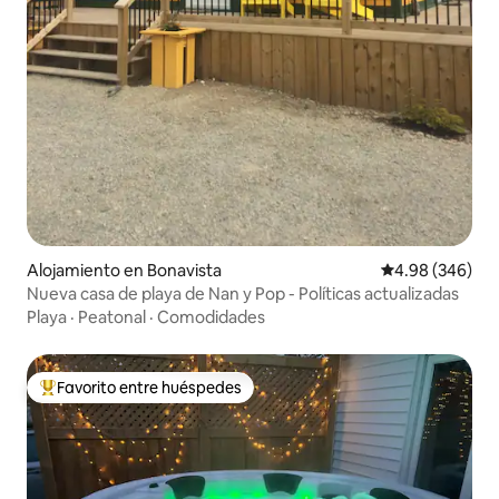
Alojamiento en Bonavista
Calificación pr
4.98 (346)
Nueva casa de playa de Nan y Pop - Políticas actualizadas
Playa
·
Peatonal
·
Comodidades
Favorito entre huéspedes
Favorito entre huéspedes preferido