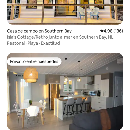
Casa de campo en Southern Bay
Calificación pr
4.98 (136)
Isla's Cottage/Retiro junto al mar en Southern Bay, NL
Peatonal
·
Playa
·
Exactitud
Favorito entre huéspedes
Favorito entre huéspedes