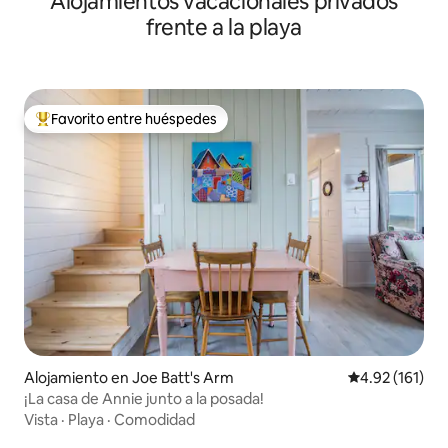
Alojamientos vacacionales privados
frente a la playa
Favorito entre huéspedes
Favorito entre huéspedes preferido
Alojamiento en Joe Batt's Arm
Calificación p
4.92 (161)
¡La casa de Annie junto a la posada!
Vista
·
Playa
·
Comodidad