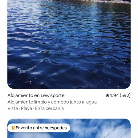
Alojamiento en Lewisporte
Calificación pr
4.94 (592)
Alojamiento limpio y cómodo junto al agua
Vista
·
Playa
·
En la cercanía
Favorito entre huéspedes
Favorito entre huéspedes preferido