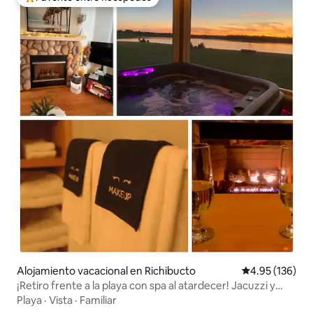
Favorito entre huéspedes preferido
Alojamiento vacacional en Richibucto
Calificación p
4.95 (136)
¡Retiro frente a la playa con spa al atardecer! Jacuzzi y
parque nacional
Playa
·
Vista
·
Familiar