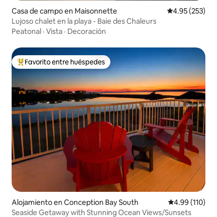
Casa de campo en Maisonnette
Calificación pr
4.95 (253)
Lujoso chalet en la playa - Baie des Chaleurs
Peatonal
·
Vista
·
Decoración
Favorito entre huéspedes
Favorito entre huéspedes preferido
Alojamiento en Conception Bay South
Calificación p
4.99 (110)
Seaside Getaway with Stunning Ocean Views/Sunsets