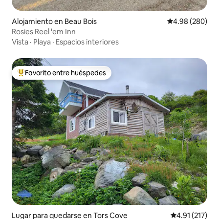
Alojamiento en Beau Bois
Calificación pr
4.98 (280)
Rosies Reel 'em Inn
Vista
·
Playa
·
Espacios interiores
Favorito entre huéspedes
Favorito entre huéspedes preferido
Lugar para quedarse en Tors Cove
Calificación p
4.91 (217)