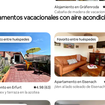
Alojamiento en Gräfenroda
C
Cabaña de madera de vacacion
mentos vacacionales con aire acondi
Gräfenroda junto al río con est
leña
ito entre huéspedes
Favorito entre huéspedes
 entre huéspedes preferido
Favorito entre huéspedes
: 5.0 de 5, 22 reseñas
Apartamento en Eisenach
¡Ven al lado soleado de Eisenach
nto en Erfurt
Calificación promedio: 4.98 de 5, 63 reseñas
4.98 (63)
ex y terraza en la azotea