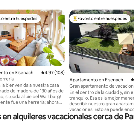
ito entre huéspedes
Favorito entre huéspedes
 entre huéspedes preferido
Favorito entre huéspedes prefe
nto en Eisenach
Calificación promedio: 4.97 de 5, 108 reseñas
4.97 (108)
errería
4.95 de 5, 523 reseñas
Apartamento en Eisenach
C
 la bienvenida a nuestra casa
Gran apartamento de vacacione
mado de madera de 130 años de
centro de la ciudad de Wartbur
En el centro de la ciudad y, sin
, situada al pie del Wartburg!
tranquilo. Esa es la mejor mane
nte fue una herrería; ahora
describir nuestro gran aparta
 alojamiento vacacional apto
vacaciones. Esto se puede enc
lias con una amplia gama de
n alquileres vacacionales cerca de Pa
la ciudad de Wartburg Eisenach
 ¡Está situado en el centro de
los lugares de interés famosos
a poca distancia del centro de
Wartburg (Patrimonio de la H
 de tiendas, de atracciones
de la Unesco), la casa de Bach y