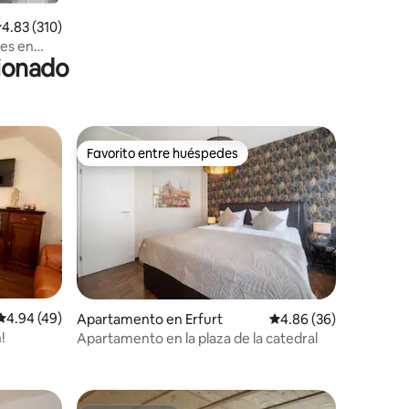
permitidas
alificación promedio: 4.83 de 5, 310 reseñas
4.83 (310)
es en
cionado
ufa de
Favorito entre huéspedes
Favorito entre huéspedes
Calificación promedio: 4.94 de 5, 49 reseñas
4.94 (49)
Apartamento en Erfurt
Calificación promedio:
4.86 (36)
!
Apartamento en la plaza de la catedral