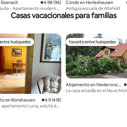
4.88 de 5, 108 reseñas
 Eisenach
Calificación promedio: 4.98 de 5, 96 reseñas
4.98 (96)
Condo en Herleshausen
 Suite - Apartamento moderno
Antigua escuela de Altefeld
Casas vacacionales para familias
residencial
 entre huéspedes
Favorito entre huéspedes
 entre huéspedes
Favorito entre huéspedes
Alojamiento en Niederorsch
C
el
La casa amarilla en el Neue Müh
nto en Ronshausen
Calificación promedio: 4.9 de 5, 418 reseñas
4.9 (418)
 apartamento Luna, estufa de
ofá cama