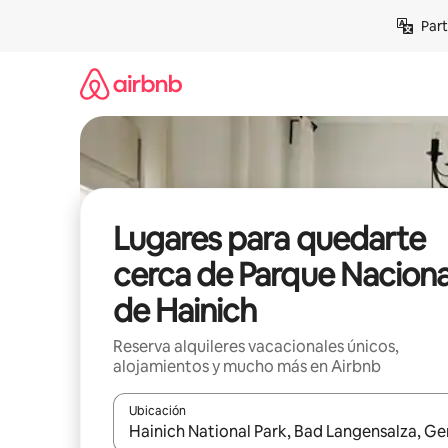
Omite
Part
el
contenido
Lugares para quedarte
cerca de Parque Naciona
de Hainich
Reserva alquileres vacacionales únicos,
alojamientos y mucho más en Airbnb
Ubicación
Cuando los resultados estén disponibles, navega co