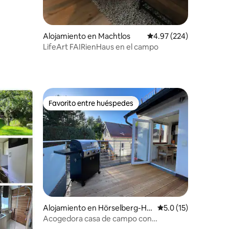
Alojamiento en Machtlos
Calificación promedio: 
4.97 (224)
LifeArt FAIRienHaus en el campo
Favorito entre huéspedes
Favorito entre huéspedes
Alojamiento en Hörselberg-Hai
Calificación promedi
5.0 (15)
nich
Acogedora casa de campo con
chimenea, barbacoa, mascotas