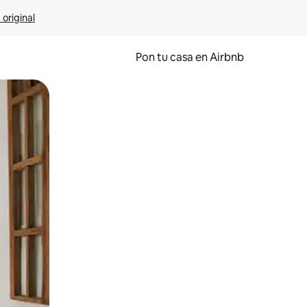
 original
Pon tu casa en Airbnb
o o desliza el dedo.