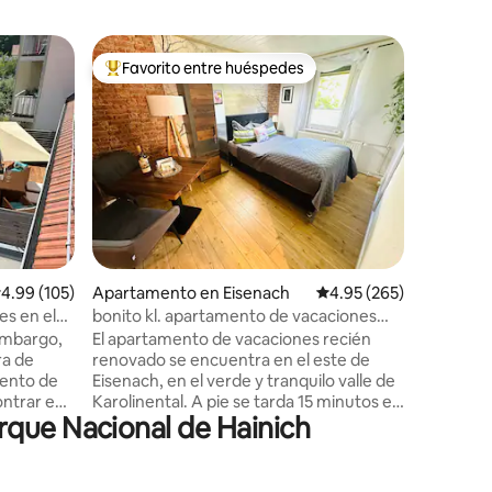
Minicasa
Favorito entre huéspedes
Favorit
rido
Favorito entre huéspedes preferido
Favorit
Patio de 
salvaje e
Si anhela
disfrutar 
ambiente 
indicado
diseñado 
está ubic
cataloga
en 1805).
Werk, un
alificación promedio: 4.99 de 5, 105 reseñas
4.99 (105)
Apartamento en Eisenach
Calificación promedio: 
4.95 (265)
con coci
para pasar
s en el
bonito kl. apartamento de vacaciones
trabajar 
g.
Eisenach - Bad/Wifi FREE
 embargo,
El apartamento de vacaciones recién
quieras ba
ra de
renovado se encuentra en el este de
Geo-Natu
mento de
Eisenach, en el verde y tranquilo valle de
hacer am
ontrar en
Karolinental. A pie se tarda 15 minutos en
rque Nacional de Hainich
. Todos
llegar al casco antiguo y 10 minutos a la
, como
estación de tren. Los lugares de interés
umanidad
de Eisenach, como el castillo de
 Lutero, el
Wartburg y el desfiladero del Dragón,