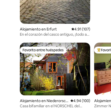
Alojamiento en Erfurt
Calificación promedio: 
4.91 (107)
En el corazón del casco antiguo, ¡todo a
poca distancia!
Favorito entre huéspedes
Favor
Favorito entre huéspedes
Favorito
Alojamiento en Niederorsch
Calificación promedio: 
4.94 (100)
Alojamien
el
Casa bifamiliar en el NORSCHEL del
Zimmer Nr
mundo