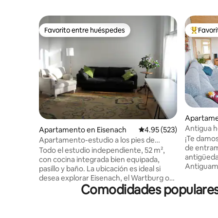
Favorito entre huéspedes
Favor
Favorito entre huéspedes
Favorito
Apartame
Antigua h
Apartamento en Eisenach
Calificación promedio: 
4.95 (523)
¡Te damos
Apartamento-estudio a los pies de
de entra
Wartburg
Todo el estudio independiente, 52 m²,
antigüedad
con cocina integrada bien equipada,
Antiguame
pasillo y baño. La ubicación es ideal si
ofrece un
desea explorar Eisenach, el Wartburg o
para fami
Comodidades populares e
las posibilidades de senderismo a pie.
servicios.
(Museo Bachhaus, mercado y
Eisenach, 
Lutherhaus a 10-15 min., Wartburg:
la ciudad,
aprox. 35 min. (sendero forestal),