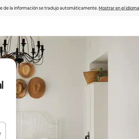
e de la información se tradujo automáticamente. 
Mostrar en el idioma
l
n las teclas de flecha hacia arriba y hacia abajo o explora con el tact