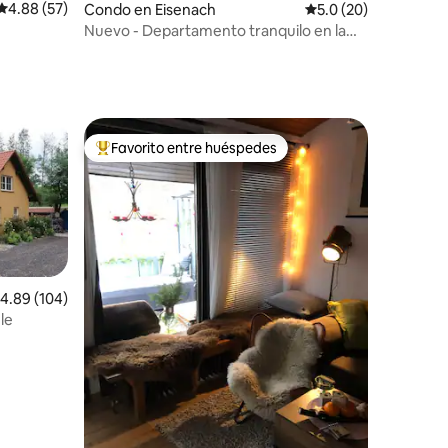
Calificación promedio: 4.88 de 5, 57 reseñas
4.88 (57)
Condo en Eisenach
Calificación promedio
5.0 (20)
Nuevo - Departamento tranquilo en la
ciudad con patio privado
Favorito entre huéspedes
Favorito entre huéspedes preferido
alificación promedio: 4.89 de 5, 104 reseñas
4.89 (104)
le