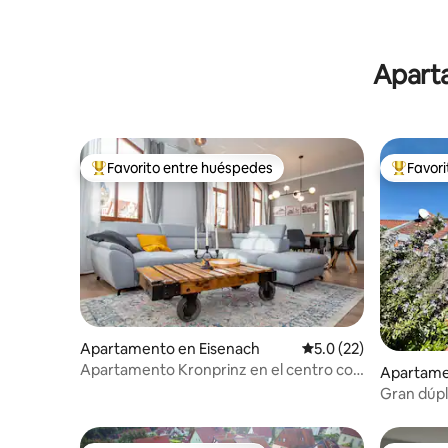
Aparta
Favorito entre huéspedes
Favor
Favorito entre huéspedes preferido
Favorito
Apartamento en Eisenach
Calificación promedio
5.0 (22)
Apartamento Kronprinz en el centro con
Apartame
sauna de infrarrojos
Gran dúpl