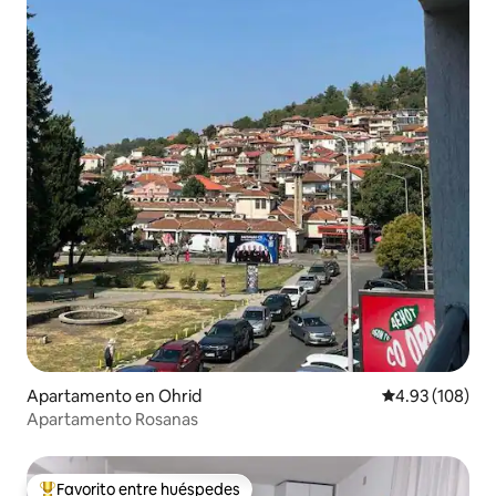
Apartamento en Ohrid
Calificación pr
4.93 (108)
Apartamento Rosanas
Favorito entre huéspedes