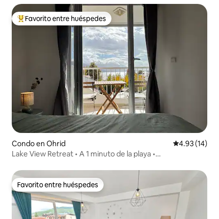
Favorito entre huéspedes
Favorito entre huéspedes preferido
Condo en Ohrid
Calificación 
4.93 (14)
Lake View Retreat • A 1 minuto de la playa •
Estacionamiento gratuito
Favorito entre huéspedes
Favorito entre huéspedes