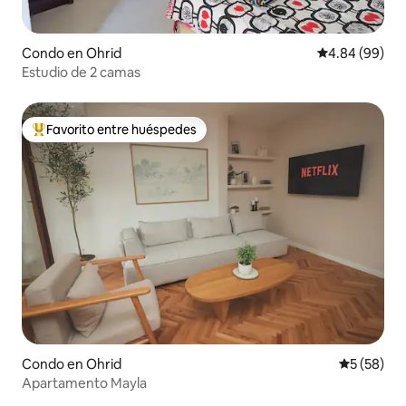
Condo en Ohrid
Calificación p
4.84 (99)
Estudio de 2 camas
Favorito entre huéspedes
Favorito entre huéspedes preferido
Condo en Ohrid
Calificaci
5 (58)
Apartamento Mayla