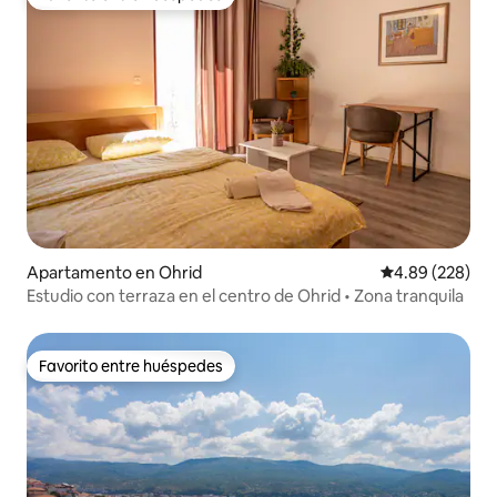
Favorito entre huéspedes
Apartamento en Ohrid
Calificación pr
4.89 (228)
Estudio con terraza en el centro de Ohrid • Zona tranquila
Favorito entre huéspedes
Favorito entre huéspedes