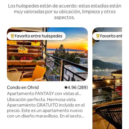
Los huéspedes están de acuerdo: estas estadías están
muy valoradas por su ubicación, limpieza y otros
aspectos.
Favorito entre huéspedes
Favorito entre
Favorito entre huéspedes preferido
Favorito entre hu
Condo en Ohrid
Calificación promedio: 4.96 de 5
4.96 (289)
Apartamento FANTASY con vistas al
✅lago y aparcamiento ✅gratuito
Ubicación perfecta. Hermosa vista.
Aparcamiento GRATUITO incluido en el
precio. Este es un apartamento nuevo
con un diseño maravilloso. En el sexto
piso, tiene una vista increíble del lago
Ohrid, el casco antiguo y la puesta de sol.