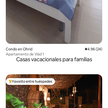
Condo en Ohrid
Calificación p
4.96 (24)
Apartamento de Vlad 1
Casas vacacionales para familias
Favorito entre huéspedes
Favorito entre huéspedes preferido