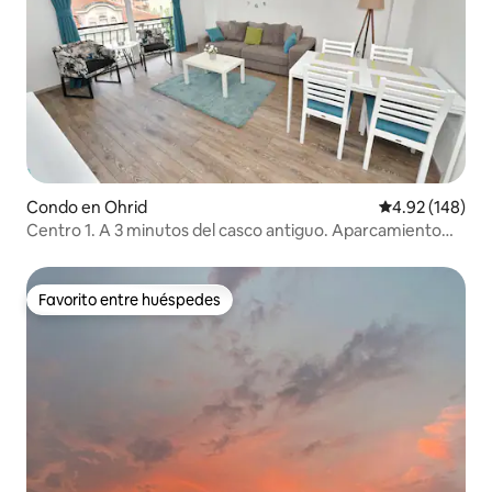
Condo en Ohrid
Calificación pr
4.92 (148)
Centro 1. A 3 minutos del casco antiguo. Aparcamiento
privado gratuito.
Favorito entre huéspedes
Favorito entre huéspedes