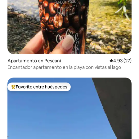
Apartamento en Pescani
Calificación 
4.93 (27)
Encantador apartamento en la playa con vistas al lago
Favorito entre huéspedes
Favorito entre huéspedes preferido