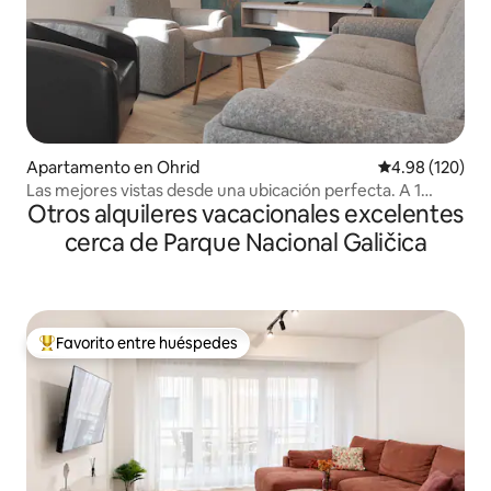
Apartamento en Ohrid
Calificación pr
4.98 (120)
Las mejores vistas desde una ubicación perfecta. A 1
Otros alquileres vacacionales excelentes
minuto de la plaza.
cerca de Parque Nacional Galičica
Favorito entre huéspedes
Favorito entre huéspedes preferido