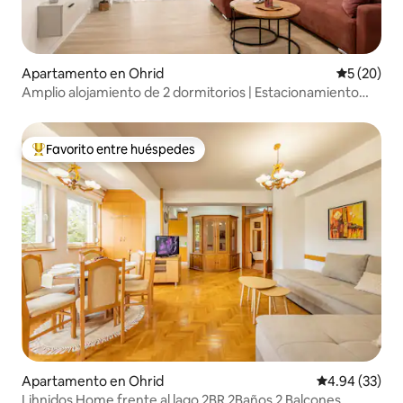
Apartamento en Ohrid
Calificaci
5 (20)
Amplio alojamiento de 2 dormitorios | Estacionamiento
gratuito | A poca distancia a pie del lago
Favorito entre huéspedes
Favorito entre huéspedes preferido
Apartamento en Ohrid
Calificación p
4.94 (33)
Lihnidos Home frente al lago 2BR 2Baños 2 Balcones