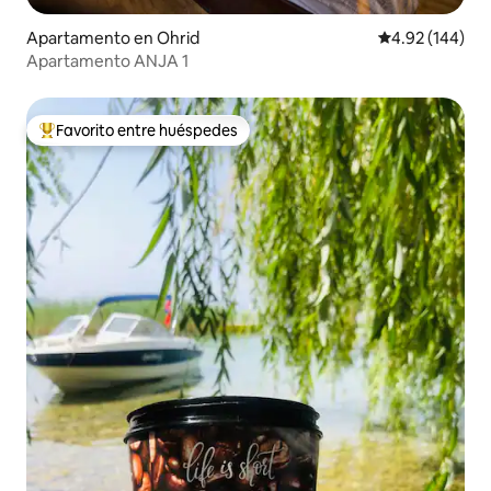
Apartamento en Ohrid
Calificación pr
4.92 (144)
Apartamento ANJA 1
Favorito entre huéspedes
Favorito entre huéspedes preferido