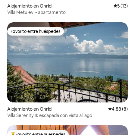
Alojamiento en Ohrid
Calificaci
5 (13)
Villa Metulevi - apartamento
Favorito entre huéspedes
Favorito entre huéspedes
Alojamiento en Ohrid
Calificación 
4.88 (8)
Villa Serenity II: escapada con vista al lago
Favorito entre huéspedes