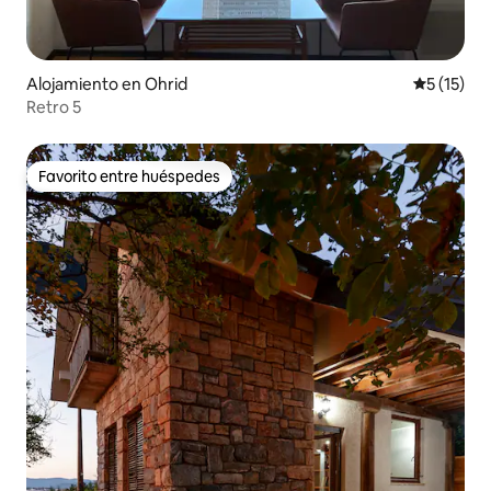
Alojamiento en Ohrid
Calificaci
5 (15)
Retro 5
Favorito entre huéspedes
Favorito entre huéspedes