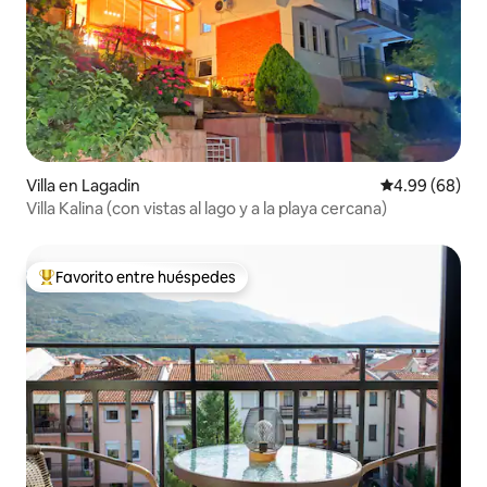
Villa en Lagadin
Calificación p
4.99 (68)
Villa Kalina (con vistas al lago y a la playa cercana)
Favorito entre huéspedes
Favorito entre huéspedes preferido