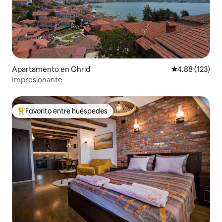
Apartamento en Ohrid
Calificación p
4.88 (123)
Impresionante
Favorito entre huéspedes
Favorito entre huéspedes preferido