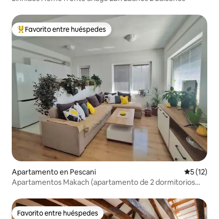
Favorito entre huéspedes
Favorito entre huéspedes preferido
Apartamento en Pescani
Calificaci
5 (12)
Apartamentos Makach (apartamento de 2 dormitorios
con vistas al lago)
Favorito entre huéspedes
Favorito entre huéspedes