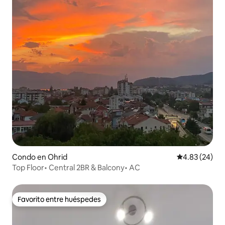
Condo en Ohrid
Calificación p
4.83 (24)
Top Floor• Central 2BR & Balcony• AC
Favorito entre huéspedes
Favorito entre huéspedes