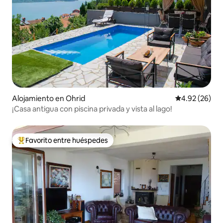
Alojamiento en Ohrid
Calificación p
4.92 (26)
¡Casa antigua con piscina privada y vista al lago!
Favorito entre huéspedes
Favorito entre huéspedes preferido