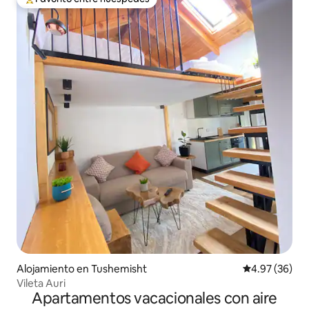
Favorito entre huéspedes preferido
Alojamiento en Tushemisht
Calificación p
4.97 (36)
Vileta Auri
Apartamentos vacacionales con aire