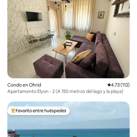
Condo en Ohrid
Calificación p
4.73 (112)
Apartamento Elyon - 2 (A 150 metros del lago y la playa)
Favorito entre huéspedes
Favorito entre huéspedes preferido