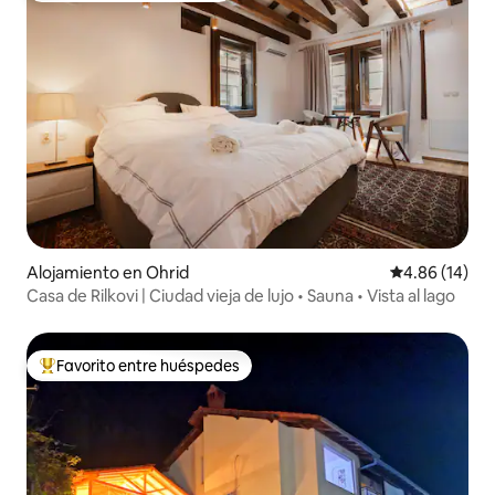
Alojamiento en Ohrid
Calificación 
4.86 (14)
Casa de Rilkovi | Ciudad vieja de lujo • Sauna • Vista al lago
Favorito entre huéspedes
Favorito entre huéspedes preferido