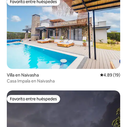
Favorito entre huéspedes
Favorito entre huéspedes
Villa en Naivasha
Calificación 
4.89 (19)
Casa Impala en Naivasha
Favorito entre huéspedes
Favorito entre huéspedes