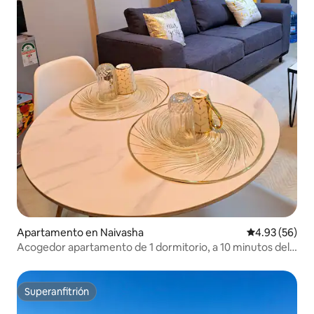
Apartamento en Naivasha
Calificación p
4.93 (56)
Acogedor apartamento de 1 dormitorio, a 10 minutos del
lago Naivasha | Aparcamiento
Superanfitrión
Superanfitrión