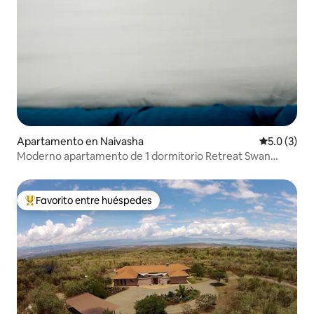
Apartamento en Naivasha
Calificació
5.0 (3)
Moderno apartamento de 1 dormitorio Retreat Swan
Deluxe, Naivasha
Favorito entre huéspedes
Favorito entre huéspedes preferido