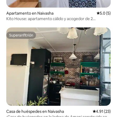
Apartamento en Naivasha
Calificació
5.0 (5)
Kito House: apartamento cálido y acogedor de 2
dormitorios
Superanfitrión
Superanfitrión
Casa de huéspedes en Naivasha
Calificación 
4.91 (23)
¡Casa de huéspedes en la ladera de Amani construida con