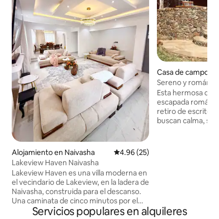
Casa de campo en
Sereno y romántico
Naivasha norte
Esta hermosa caba
escapada romántic
retiro de escritor
buscan calma, sere
solo 2 horas de Na
ciudad de Naivasha
impresionante pai
Alojamiento en Naivasha
Calificación promedio: 4.96 de 
4.96 (25)
de Eburru, y situad
Lakeview Haven Naivasha
zona residencial d
Lakeview Haven es una villa moderna en
tiene vistas al lag
el vecindario de Lakeview, en la ladera de
Longonot y a Aber
Naivasha, construida para el descanso.
a solo 5 minutos e
Una caminata de cinco minutos por el
Valley Lodge con t
Servicios populares en alquileres
camino conduce a una vista
bar/restaurante, pi