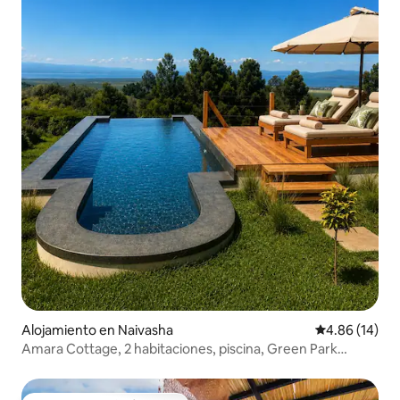
Alojamiento en Naivasha
Calificación 
4.86 (14)
Amara Cottage, 2 habitaciones, piscina, Green Park
Naivasha