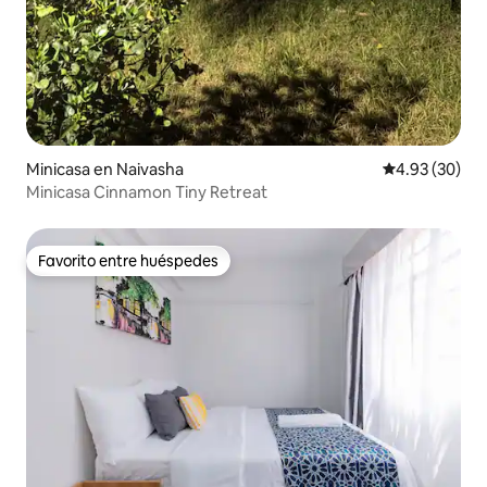
Minicasa en Naivasha
Calificación p
4.93 (30)
Minicasa Cinnamon Tiny Retreat
Favorito entre huéspedes
Favorito entre huéspedes