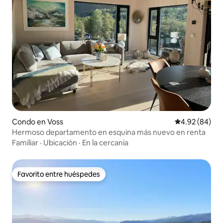
Condo en Voss
Calificación p
4.92 (84)
Hermoso departamento en esquina más nuevo en renta
Familiar
·
Ubicación
·
En la cercanía
Favorito entre huéspedes
Favorito entre huéspedes