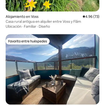
Alojamiento en Voss
Calificación p
4.96 (73)
Casa rural antigua en alquiler entre Voss y Flåm
Ubicación
·
Familiar
·
Diseño
Favorito entre huéspedes
Favorito entre huéspedes