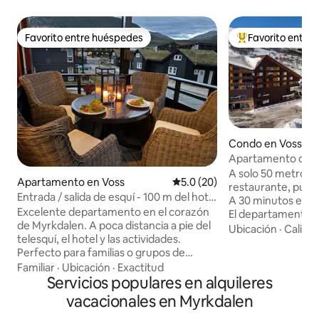
Favorito entre huéspedes
Favorito entre
Favorito entre huéspedes
Favorito entre hu
Condo en Voss
Apartamento cént
A solo 50 metros 
Apartamento en Voss
Calificación promedio: 5.0 de 
5.0 (20)
restaurante, pub y
Entrada / salida de esquí - 100 m del hotel
A 30 minutos en au
Myrkdalen y del telesilla
Excelente departamento en el corazón
El departamento es
de Myrkdalen. A poca distancia a pie del
consta de 2 dormito
Ubicación
·
Calida
telesquí, el hotel y las actividades.
sala de estar/coc
Perfecto para familias o grupos de
de esquí desechab
adultos que quieran disfrutar del esquí,
Familiar
·
Ubicación
·
Exactitud
ascensor hasta el 
el ciclismo, el senderismo y la hermosa
Servicios populares en alquileres
dormitorio 1 tiene
naturaleza durante todo el año, y a 45
dormitorio 2 tiene 
vacacionales en Myrkdalen
minutos en automóvil de Flåm. El
Baño totalmente r