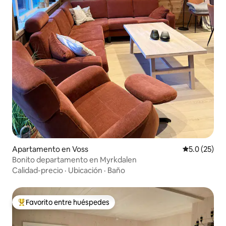
Apartamento en Voss
Calificación
5.0 (25)
Bonito departamento en Myrkdalen
Calidad-precio
·
Ubicación
·
Baño
Favorito entre huéspedes
Favorito entre huéspedes preferido