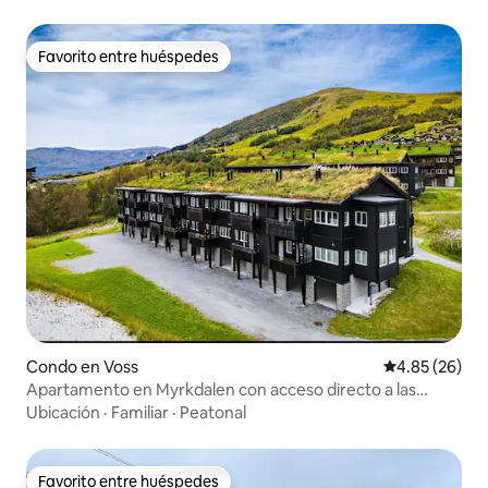
Favorito entre huéspedes
Favorito entre huéspedes
Condo en Voss
Calificación p
4.85 (26)
Apartamento en Myrkdalen con acceso directo a las
pistas de esquí
Ubicación
·
Familiar
·
Peatonal
Favorito entre huéspedes