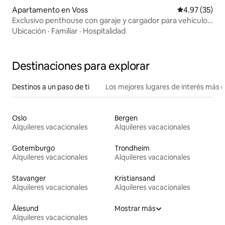
Apartamento en Voss
Calificación 
4.97 (35)
Exclusivo penthouse con garaje y cargador para vehículo
eléctrico
Ubicación
·
Familiar
·
Hospitalidad
Destinaciones para explorar
Destinos a un paso de ti
Los mejores lugares de interés más 
Oslo
Bergen
Alquileres vacacionales
Alquileres vacacionales
Gotemburgo
Trondheim
Alquileres vacacionales
Alquileres vacacionales
Stavanger
Kristiansand
Alquileres vacacionales
Alquileres vacacionales
Ålesund
Mostrar más
Alquileres vacacionales