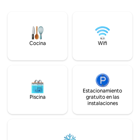
departamento tiene una sala de estar y
y lavadora. Cocin
cocina abiertas, 3 dormitorios, un loft, un
con lavavajillas y microo
baño espacioso y su propia sauna. Dos
con paquete de ca
de los dormitorios tienen literas
abierta/para huéspedes. Cap
familiares con espacio para 3 personas;
transmitir desde 
el dormitorio principal tiene una cama
portátil a través d
matrimonial. La habitación del loft tiene
mucho espacio y está equipada con TV y
Cocina
Wifi
4 camas individuales. Habitación popular
para niños.
Estacionamiento
Piscina
gratuito en las
instalaciones