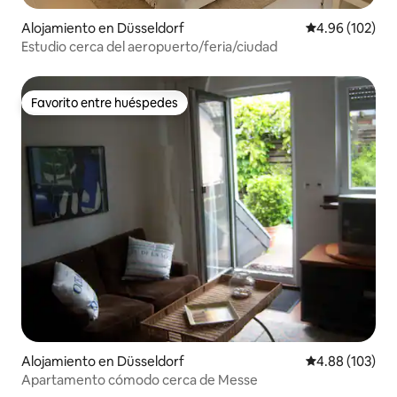
Alojamiento en Düsseldorf
Calificación pr
4.96 (102)
Estudio cerca del aeropuerto/feria/ciudad
Favorito entre huéspedes
Favorito entre huéspedes
Alojamiento en Düsseldorf
Calificación pr
4.88 (103)
Apartamento cómodo cerca de Messe