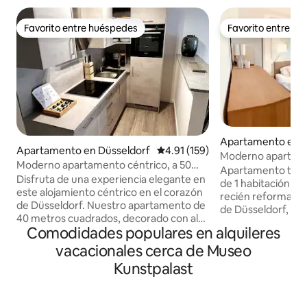
Favorito entre huéspedes
Favorito entre h
Favorito entre huéspedes
Favorito entre h
Apartamento en D
Apartamento en Düsseldorf
Calificación promedio: 4.91 de 5
4.91 (159)
Moderno apartam
Moderno apartamento céntrico, a 50
terraza privada en
Apartamento tran
metros de la estación de tren
Disfruta de una experiencia elegante en
de 1 habitación co
este alojamiento céntrico en el corazón
recién reformado 
de Düsseldorf. Nuestro apartamento de
de Düsseldorf, cerc
40 metros cuadrados, decorado con alta
segundo piso con v
Comodidades populares en alquileres
calidad, es la opción ideal para que los
trasero tranquilo
profesionales y las parejas disfruten al
vacacionales cerca de Museo
somier, persianas 
máximo de Düsseldorf. Se caracteriza
aire acondicionado
Kunstpalast
por un aspecto industrial y, gracias a su
garantizan un sueñ
ubicación, permite llegar a todos los
separado está en e
lugares importantes de Düsseldorf de la
ofrece privacidad