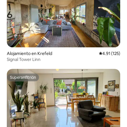
Alojamiento en Krefeld
Calificación p
4.91 (125)
Signal Tower Linn
Superanfitrión
Superanfitrión