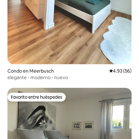
Condo en Meerbusch
Calificación p
4.93 (56)
elegante - moderno - nuevo
Favorito entre huéspedes
Favorito entre huéspedes