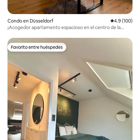
Condo en Düsseldorf
Calificación 
4.9 (100)
¡Acogedor apartamento espacioso en el centro de la
ciudad de Düsseldorf!
Favorito entre huéspedes
Favorito entre huéspedes