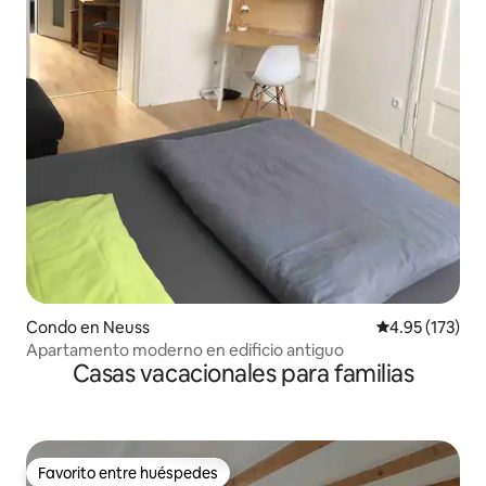
Condo en Neuss
Calificación p
4.95 (173)
Apartamento moderno en edificio antiguo
Casas vacacionales para familias
Favorito entre huéspedes
Favorito entre huéspedes