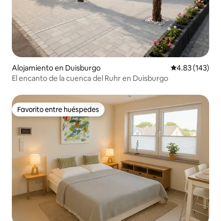
Alojamiento en Duisburgo
Calificación p
4.83 (143)
El encanto de la cuenca del Ruhr en Duisburgo
Favorito entre huéspedes
Favorito entre huéspedes