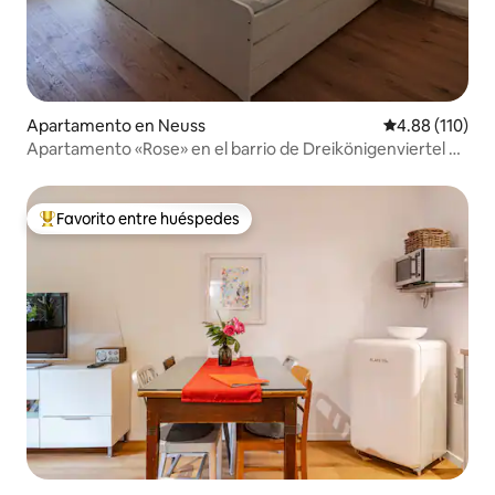
Apartamento en Neuss
Calificación p
4.88 (110)
Apartamento «Rose» en el barrio de Dreikönigenviertel de
Neuss
Favorito entre huéspedes
Favorito entre huéspedes preferido