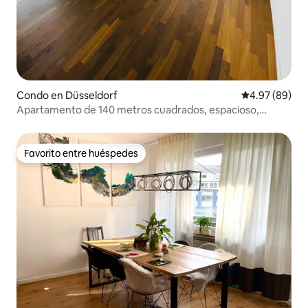
Condo en Düsseldorf
Calificación p
4.97 (89)
Apartamento de 140 metros cuadrados, espacioso,
moderno, céntrico, aparcamiento gratuito
Favorito entre huéspedes
Favorito entre huéspedes