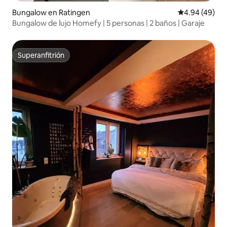
Bungalow en Ratingen
Calificación p
4.94 (49)
Bungalow de lujo Homefy | 5 personas | 2 baños | Garaje
Superanfitrión
Superanfitrión