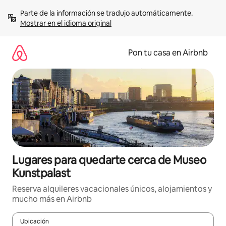
Omite
Parte de la información se tradujo automáticamente. 
el
Mostrar en el idioma original
contenido
Pon tu casa en Airbnb
Lugares para quedarte cerca de Museo
Kunstpalast
Reserva alquileres vacacionales únicos, alojamientos y
mucho más en Airbnb
Ubicación