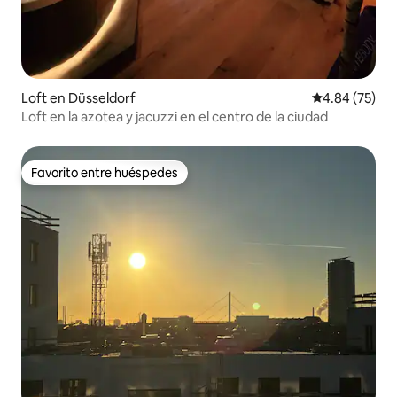
Loft en Düsseldorf
Calificación p
4.84 (75)
Loft en la azotea y jacuzzi en el centro de la ciudad
Favorito entre huéspedes
Favorito entre huéspedes