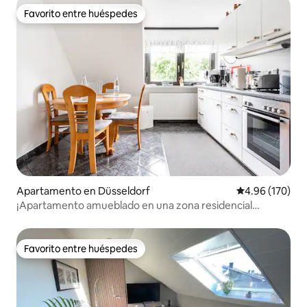
Favorito entre huéspedes
Favorito entre huéspedes
Apartamento en Düsseldorf
Calificación pr
4.96 (170)
¡Apartamento amueblado en una zona residencial
tranquila y agradable!
Favorito entre huéspedes
Favorito entre huéspedes