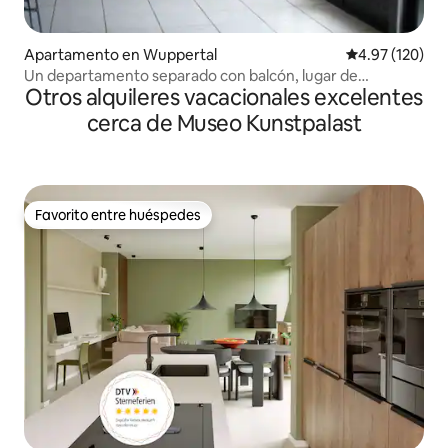
Apartamento en Wuppertal
Calificación p
4.97 (120)
Un departamento separado con balcón, lugar de
Otros alquileres vacacionales excelentes
estacionamiento y wifi
cerca de Museo Kunstpalast
Favorito entre huéspedes
Favorito entre huéspedes