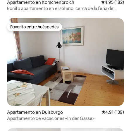
Apartamento en Korschenbroich
Calificación p
4.95 (182)
Bonito apartamento en el sótano, cerca de la feria de
Düsseldorf
Favorito entre huéspedes
Favorito entre huéspedes
Apartamento en Duisburgo
Calificación p
4.91 (139)
Apartamento de vacaciones «In der Gasse»