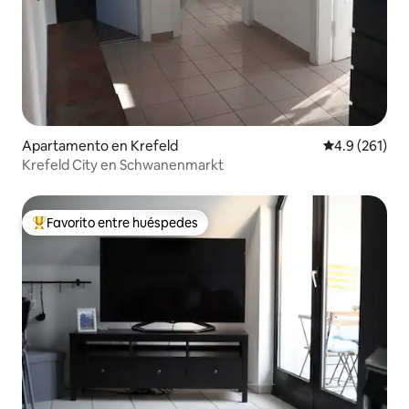
Apartamento en Krefeld
Calificación 
4.9 (261)
Krefeld City en Schwanenmarkt
Favorito entre huéspedes
Favorito entre huéspedes preferido