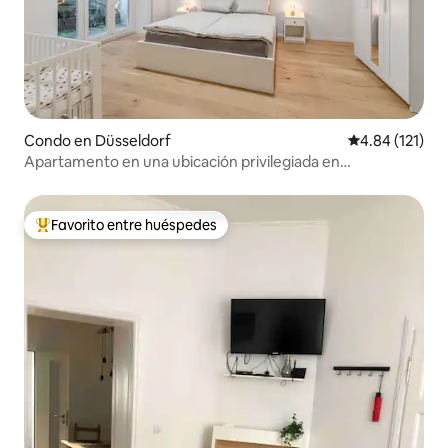
Condo en Düsseldorf
Calificación p
4.84 (121)
Apartamento en una ubicación privilegiada en
Düsseldorf-Oberkassel
Favorito entre huéspedes
Favorito entre huéspedes preferido