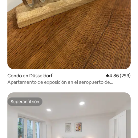
Condo en Düsseldorf
Calificación pr
4.86 (293)
Apartamento de exposición en el aeropuerto de
Düsseldorf
Superanfitrión
Superanfitrión