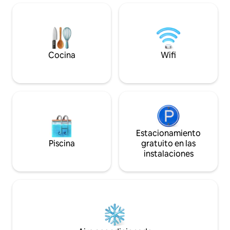
forma más rápida y cómoda posible. El
restaurantes a poc
centro de la ciudad se encuentra a cinco
bien comunicado co
minutos a pie y la estación de tren a solo
(a 24 minutos en a
1 minuto.
Cocina
Wifi
Estacionamiento
Piscina
gratuito en las
instalaciones