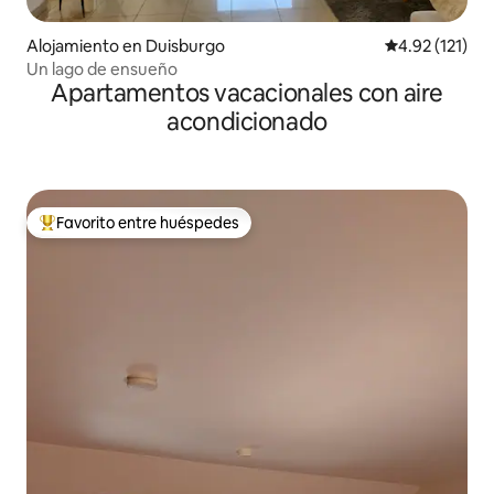
Alojamiento en Duisburgo
Calificación p
4.92 (121)
Un lago de ensueño
Apartamentos vacacionales con aire
acondicionado
Favorito entre huéspedes
Favorito entre huéspedes preferido