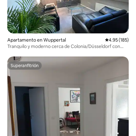
Apartamento en Wuppertal
Calificación p
4.95 (185)
Tranquilo y moderno cerca de Colonia/Düsseldorf con
plaza de estacionamiento
Superanfitrión
Superanfitrión