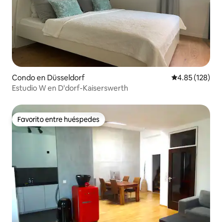
Condo en Düsseldorf
Calificación p
4.85 (128)
Estudio W en D'dorf-Kaiserswerth
Favorito entre huéspedes
Favorito entre huéspedes