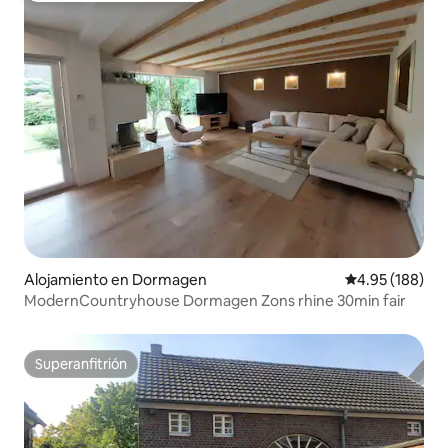
Alojamiento en Dormagen
Calificación pr
4.95 (188)
ModernCountryhouse Dormagen Zons rhine 30min fair
Superanfitrión
Superanfitrión