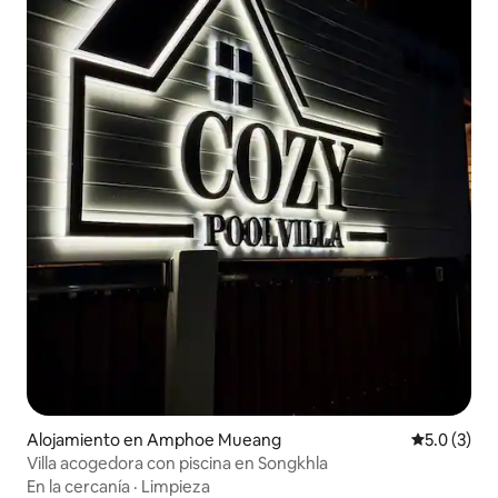
Alojamiento en Amphoe Mueang
Calificació
5.0 (3)
Villa acogedora con piscina en Songkhla
En la cercanía
·
Limpieza