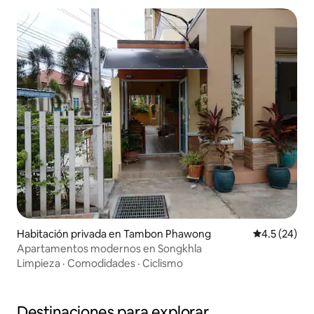
Habitación privada en Tambon Phawong
Calificación
4.5 (24)
Apartamentos modernos en Songkhla
Limpieza
·
Comodidades
·
Ciclismo
Destinaciones para explorar