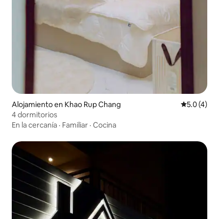
Alojamiento en Khao Rup Chang
Calificació
5.0 (4)
4 dormitorios
En la cercanía
·
Familiar
·
Cocina