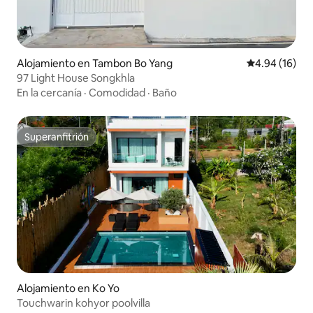
Alojamiento en Tambon Bo Yang
Calificación 
4.94 (16)
97 Light House Songkhla
En la cercanía
·
Comodidad
·
Baño
Superanfitrión
Superanfitrión
Alojamiento en Ko Yo
Touchwarin kohyor poolvilla