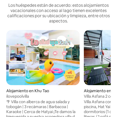
Los huéspedes están de acuerdo: estos alojamientos
vacacionales con acceso al lago tienen excelentes
calificaciones por su ubicación y limpieza, entre otros
aspectos.
Alojamiento en Khu Tao
Alojamiento en K
ilovepoolvilla
Villa Asfana 2 con 
2 baños, 10 perso
🌴 Villa con alberca de agua salada y
Villa Asfana con pis
tobogán | 3 recámaras | Barbacoa |
piscina, Hat Yai Alojamientos privados 3
Karaoke | Cerca de Hatyai ¡Te damos la
dormitorios (1 cam
bienvenida a nuestra acogedora villa de
literas / 1 sofá cama) 2 b