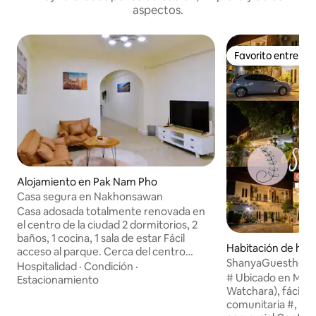
aspectos.
Favorito entre h
Favorito entre h
Alojamiento en Pak Nam Pho
Casa segura en Nakhonsawan
Casa adosada totalmente renovada en
el centro de la ciudad 2 dormitorios, 2
baños, 1 cocina, 1 sala de estar Fácil
Habitación de hot
acceso al parque. Cerca del centro
ShanyaGuesthou
comercial Central Cerca del hospital
Hospitalidad
·
Condición
·
# Ubicado en Mah
Cerca de entretenimiento Cerca de
Estacionamiento
Watchara), fácil de
restaurantes Interior minimalista Fácil
comunitaria #, a 
aire acondicionado en todas las