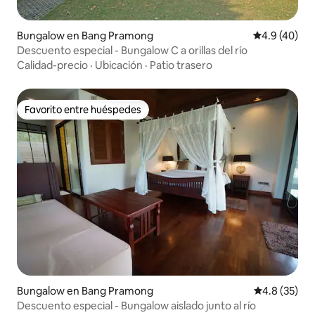
Bungalow en Bang Pramong
Calificación
4.9 (40)
Descuento especial - Bungalow C a orillas del río
Calidad-precio
·
Ubicación
·
Patio trasero
Favorito entre huéspedes
Favorito entre huéspedes
Bungalow en Bang Pramong
Calificación
4.8 (35)
Descuento especial - Bungalow aislado junto al río