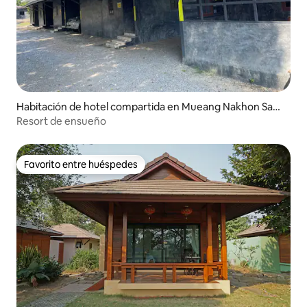
Habitación de hotel compartida en Mueang Nakhon Saw
an
Resort de ensueño
Favorito entre huéspedes
Favorito entre huéspedes