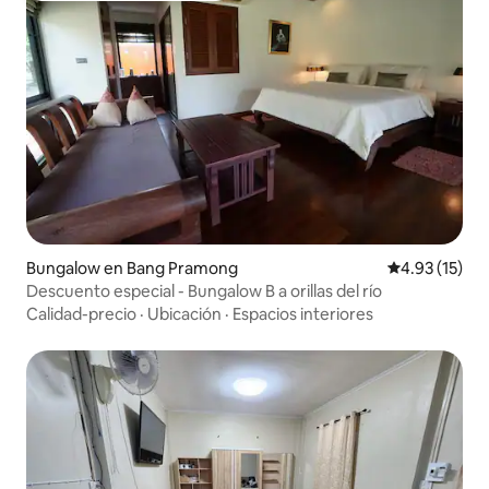
Bungalow en Bang Pramong
Calificación 
4.93 (15)
Descuento especial - Bungalow B a orillas del río
Calidad-precio
·
Ubicación
·
Espacios interiores