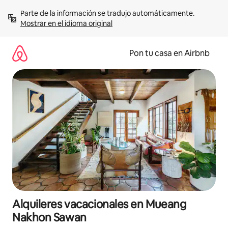
Omite
Parte de la información se tradujo automáticamente. 
el
Mostrar en el idioma original
contenido
Pon tu casa en Airbnb
Alquileres vacacionales en Mueang
Nakhon Sawan