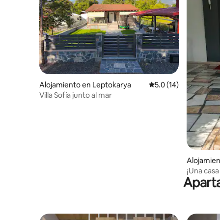
Alojamiento en Leptokarya
Calificación promedio
5.0 (14)
Villa Sofía junto al mar
Alojamien
¡Una casa
Aparta