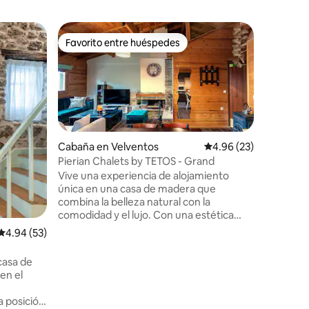
Condo en
Favorito entre huéspedes
Favor
Favorito entre huéspedes
Favorit
Relájate 
¡Lugar Α 
apartame
una vista
tiempo lo
montaña 
junto al 
Litochor
Cabaña en Velventos
Calificación promedio:
4.96 (23)
estacion
Pierian Chalets by TETOS - Grand
supermer
Vive una experiencia de alojamiento
tiro de p
única en una casa de madera que
y de las canchas de tenis para los
combina la belleza natural con la
amantes 
comodidad y el lujo. Con una estética
refinada, interiores totalmente
Calificación promedio: 4.94 de 5, 53 reseñas
4.94 (53)
equipados y un encantador jardín verde
con barbacoa, es la escapada perfecta
casa de
para familias, parejas o grupos pequeños
en el
que buscan momentos de relajación, ¡a
solo 450 m del centro de Velvento! ☕
a posición
También se proporcionan productos