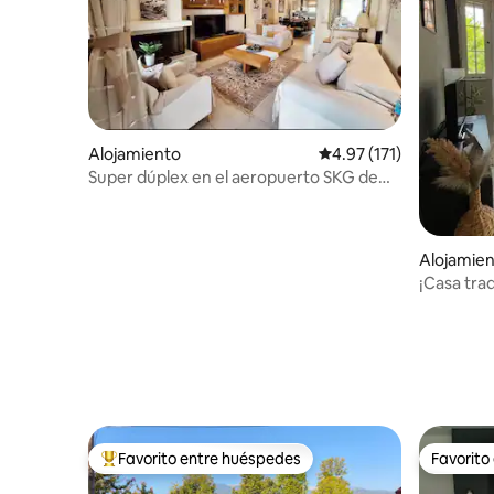
Alojamiento
Calificación promedio: 
4.97 (171)
Super dúplex en el aeropuerto SKG de
Tesalónica
Alojamien
¡Casa trad
centro!
Favorito entre huéspedes
Favorito
Favorito entre huéspedes preferido
Favorito