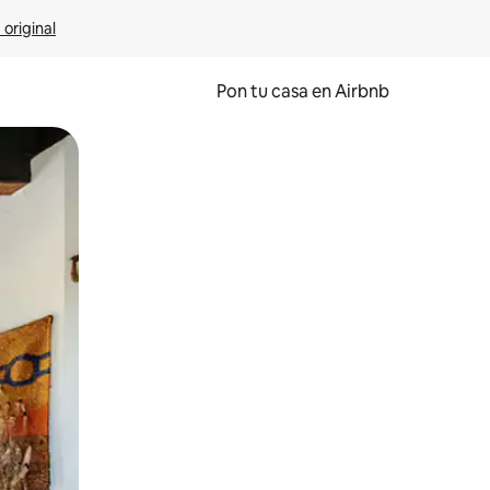
 original
Pon tu casa en Airbnb
o o desliza el dedo.