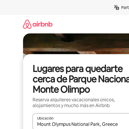
Omite
Part
el
contenido
Lugares para quedarte
cerca de Parque Naciona
Monte Olimpo
Reserva alquileres vacacionales únicos,
alojamientos y mucho más en Airbnb
Ubicación
Cuando los resultados estén disponibles, navega co