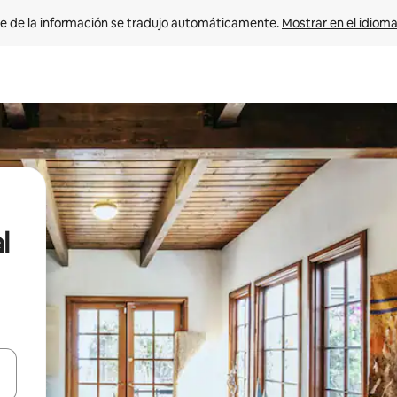
e de la información se tradujo automáticamente. 
Mostrar en el idioma
l
n las teclas de flecha hacia arriba y hacia abajo o explora con el tact