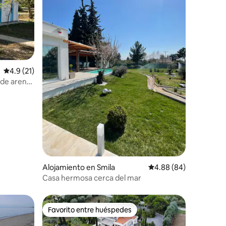
Calificación promedio: 4.9 de 5, 21 reseñas
4.9 (21)
 de arena
Alojamiento en Smila
Calificación promedio:
4.88 (84)
Casa hermosa cerca del mar
Favorito entre huéspedes
Favorito entre huéspedes