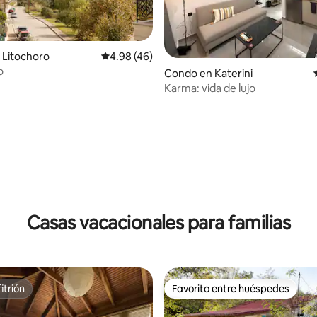
 Litochoro
Calificación promedio: 4.98 de 5, 46 reseñas
4.98 (46)
o
Condo en Katerini
Karma: vida de lujo
 4.94 de 5, 18 reseñas
Casas vacacionales para familias
itrión
Favorito entre huéspedes
itrión
Favorito entre huéspedes