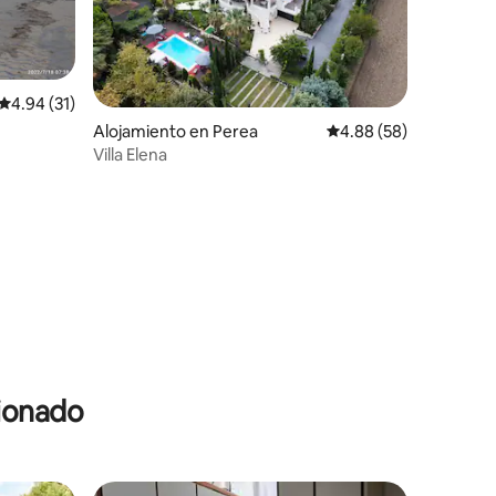
Calificación promedio: 4.94 de 5, 31 reseñas
4.94 (31)
Alojamiento en Perea
Calificación promedio:
4.88 (58)
Villa Elena
cionado