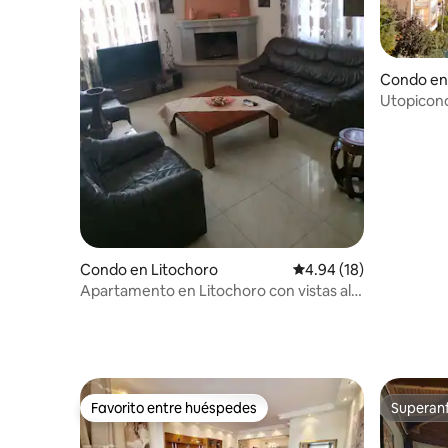
Condo en
Utopicon
Condo en Litochoro
Calificación promedio:
4.94 (18)
Apartamento en Litochoro con vistas al
monte Olimpo
Favorito entre huéspedes
Superanf
Favorito entre huéspedes
Superanf