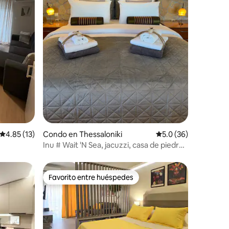
Calificación promedio: 4.85 de 5, 13 reseñas
4.85 (13)
Condo en Thessaloniki
Calificación promedio
5.0 (36)
Inu # Wait 'N Sea, jacuzzi, casa de piedra
de lujo
Favorito entre huéspedes
Favorito entre huéspedes