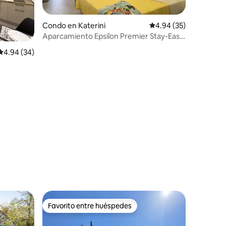
Condo en Katerini
Calificación promedio:
4.94 (35)
Aparcamiento Epsilon Premier Stay-Easy
de Optimum Link
Calificación promedio: 4.94 de 5, 34 reseñas
4.94 (34)
Favorito entre huéspedes
Favorito entre huéspedes