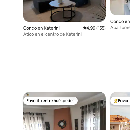
Condo en
Apartamen
Condo en Katerini
Calificación promedio: 
4.99 (155)
Ático en el centro de Katerini
Favorito entre huéspedes
Favor
Favorito entre huéspedes
Favorito