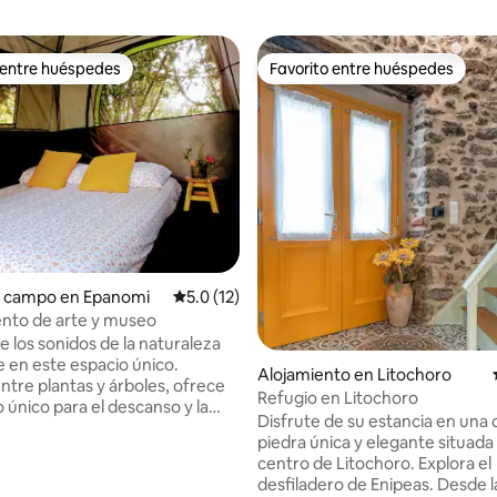
 entre huéspedes
Favorito entre huéspedes
 entre huéspedes
Favorito entre huéspedes
 4.94 de 5, 33 reseñas
e campo en Epanomi
Calificación promedio: 5.0 de 5, 12 reseñas
5.0 (12)
to de arte y museo
e los sonidos de la naturaleza
e en este espacio único.
Alojamiento en Litochoro
ntre plantas y árboles, ofrece
Refugio en Litochoro
 único para el descanso y la
Disfrute de su estancia en una 
dad. Las tiendas de campaña en
piedra única y elegante situada 
ofrecen un alojamiento
centro de Litochoro. Explora el
vo con excelentes colchones,
desfiladero de Enipeas. Desde l
que la limpieza es impecable.