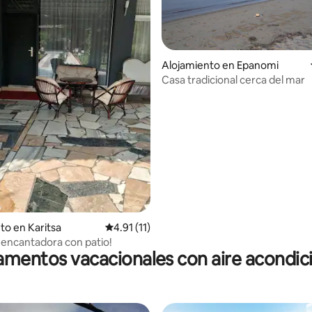
Alojamiento en Epanomi
Casa tradicional cerca del mar
: 5.0 de 5, 14 reseñas
to en Karitsa
Calificación promedio: 4.91 de 5, 11 reseñas
4.91 (11)
 encantadora con patio!
mentos vacacionales con aire acondi