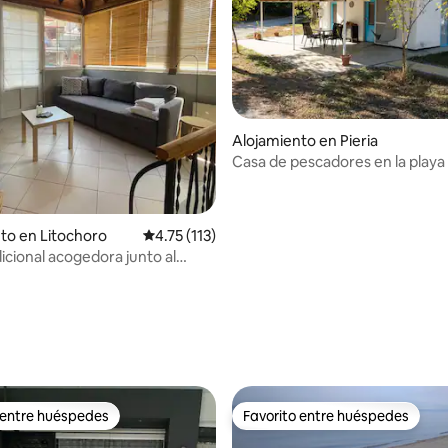
4.97 de 5, 171 reseñas
Alojamiento en Pieria
Casa de pescadores en la playa
con desayuno incluido
to en Litochoro
Calificación promedio: 4.75 de 5, 113 reseñas
4.75 (113)
icional acogedora junto al
 entre huéspedes
Favorito entre huéspedes
 entre huéspedes
Favorito entre huéspedes