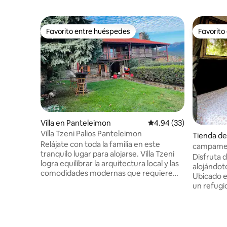
Favorito entre huéspedes
Favorito
Favorito entre huéspedes
Favorito
Villa en Panteleimon
Calificación promedio:
4.94 (33)
Villa Tzeni Palios Panteleimon
Tienda d
Relájate con toda la familia en este
campamen
tranquilo lugar para alojarse. Villa Tzeni
Disfruta d
logra equilibrar la arquitectura local y las
alojándot
comodidades modernas que requiere
Ubicado e
una hospitalidad relajada. La ubicación es
un refugio
ideal para disfrutar de las cumbres del
tranquili
Monte Olimpo. El centro del antiguo
el jardín 
Panteleimonas está a 200 m, mientras
alternati
que el mar está a 10 minutos en coche.
mientras 