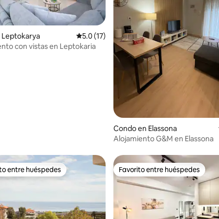
 Leptokarya
Calificación promedio: 5.0 de 5, 17 reseñas
5.0 (17)
to con vistas en Leptokaria
4.99 de 5, 155 reseñas
Condo en Elassona
Alojamiento G&M en Elassona
ito entre huéspedes
Favorito entre huéspedes
 entre huéspedes preferido
Favorito entre huéspedes