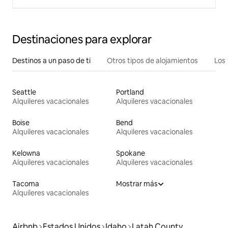
Destinaciones para explorar
Destinos a un paso de ti
Otros tipos de alojamientos
Los 
Seattle
Portland
Alquileres vacacionales
Alquileres vacacionales
Boise
Bend
Alquileres vacacionales
Alquileres vacacionales
Kelowna
Spokane
Alquileres vacacionales
Alquileres vacacionales
Tacoma
Mostrar más
Alquileres vacacionales
Airbnb
Estados Unidos
Idaho
Latah County