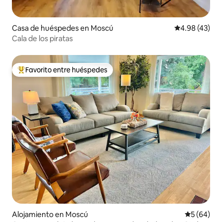
Casa de huéspedes en Moscú
Calificación 
4.98 (43)
Cala de los piratas
Favorito entre huéspedes
Favorito entre huéspedes preferido
Alojamiento en Moscú
Calificaci
5 (64)