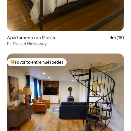
Apartamento en Moscú
Calificaci
5 (18)
Ft. Russel Hideaway
Favorito entre huéspedes
Favorito entre huéspedes preferido