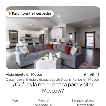
Favorito entre huéspedes
Favorito entre huéspedes preferido
Alojamiento en Moscú
Calificación 
4.98 (41)
Casa nueva, limpia y espaciosa de 3 dormitorios en Moscú
¿Cuál es la mejor época para visitar
Moscow?
Mes
Precio
Temperatura
promedio
promedio