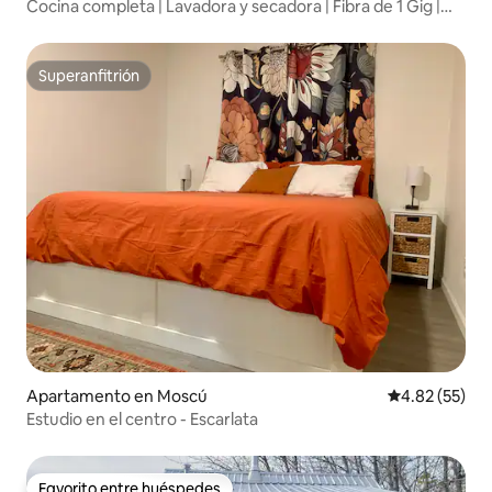
Cocina completa | Lavadora y secadora | Fibra de 1 Gig |
Filtro de agua
Superanfitrión
Superanfitrión
Apartamento en Moscú
Calificación 
4.82 (55)
Estudio en el centro - Escarlata
Favorito entre huéspedes