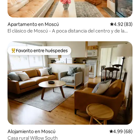
Apartamento en Moscú
Calificación p
4.92 (83)
El clásico de Moscú - A poca distancia del centro y de la
Universidad de Illinois
Favorito entre huéspedes
Favorito entre huéspedes preferido
Alojamiento en Moscú
Calificación p
4.99 (68)
Casa rural Willow South