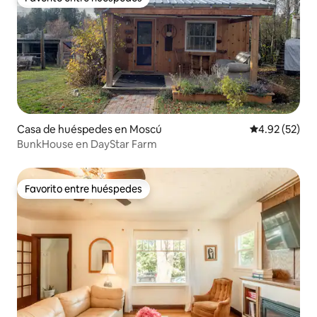
Favorito entre huéspedes
Casa de huéspedes en Moscú
Calificación 
4.92 (52)
BunkHouse en DayStar Farm
Favorito entre huéspedes
Favorito entre huéspedes