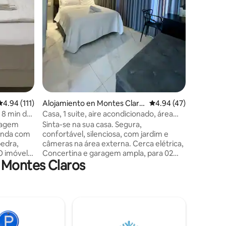
ducha qu
passar, a
quartos, 
automátic
acesso. 
garagem p
Calificación promedio: 4.94 de 5, 111 reseñas
4.94 (111)
Alojamiento en Montes Claro
Calificación promedio:
4.94 (47)
s
 8 min del
Casa, 1 suite, aire acondicionado, área
gourmet y amplio estacionamiento
ragem
Sinta-se na sua casa. Segura,
randa com
confortável, silenciosa, com jardim e
edra,
câmeras na área externa. Cerca elétrica,
O imóvel
Concertina e garagem ampla, para 02
 Montes Claros
, um
carros. Casa nova e móveis e utensílios,
ente
para sua maior comodidade e conforto.
Bairro novo, Bosque das Palmeiras,
 com
Montes Claros/MG. Obs.: 2 min do posto
emium. O
de combustível, 5 min do supermercados
sponível
BH e Mart Minas, 10 minutos do maior
shopping de MOC e Rodoviária, 15