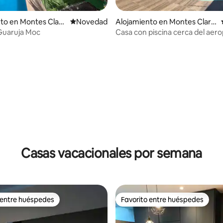
to en Montes Claro
Lugar para hospedarse
Novedad
Alojamiento en Montes Claro
s
Guaruja Moc
Casa con piscina cerca del aer
 4.47 de 5, 15 reseñas
Casas vacacionales por semana
 entre huéspedes
Favorito entre huéspedes
 entre huéspedes
Favorito entre huéspedes