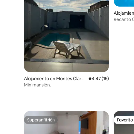
Alojamien
s
Recanto 
Alojamiento en Montes Claro
Calificación promedio:
4.47 (15)
s
Minimansión.
Superanfitrión
Favorito
Superanfitrión
Favorito