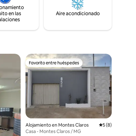
as 6
minutos do centro e 20 min do
ionamiento
cesso aos
aeroporto. Com avenida para acessos
ito en las
Aire acondicionado
rápidos
alaciones
Favorito entre huéspedes
Favorito entre huéspedes
Alojamiento en Montes Claros
Calificación prome
5 (8)
Casa - Montes Claros / MG