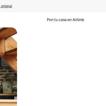
 original
Pon tu casa en Airbnb
o o desliza el dedo.