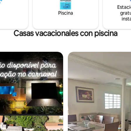
localização é excelente, a apen
Estac
minutos do centro, com fácil a
Piscina
gratu
principais pontos da cidade.
inst
Casas vacacionales con piscina