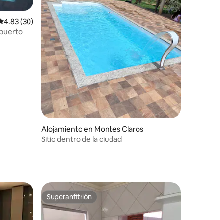
Calificación promedio: 4.83 de 5, 30 reseñas
4.83 (30)
opuerto
Alojamiento en Montes Claros
Sitio dentro de la ciudad
Superanfitrión
Superanfitrión