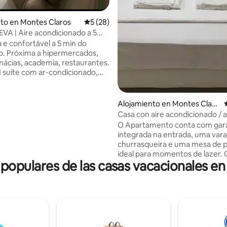
io: 5 de 5, 63 reseñas
to en Montes Claros
Calificación promedio: 5 de 5, 28 reseñas
5 (28)
A | Aire acondicionado a 5
el aeropuerto.
 e confortável a 5 min do
cados,
mácias, academia, restaurantes.
1 suíte com ar-condicionado,
n, closet e 2 quartos com
r e camas box Possui 2
, sala com sofá-cama retrátil,
Alojamiento en Montes Claro
a completa: Air
s
Casa con aire acondicionado / a
cro-ondas, cafeteira, fogão,
centro de la ciudad
O Apartamento conta com ga
lios Garagem: 1 carro
integrada na entrada, uma va
enos Ideal para viagens
churrasqueira e uma mesa de p
a, trabalho ou descanso.
ideal para momentos de lazer. 
opulares de las casas vacacionales en
dispõe de uma sala confortável
banheiro, uma cozinha totalm
equipada e um quarto com ar-
condicionado, além de uma TV
acesso a Netflix e YouTube Pr
Wi-Fi de alta velocidade está di
para garantir conectividade. A