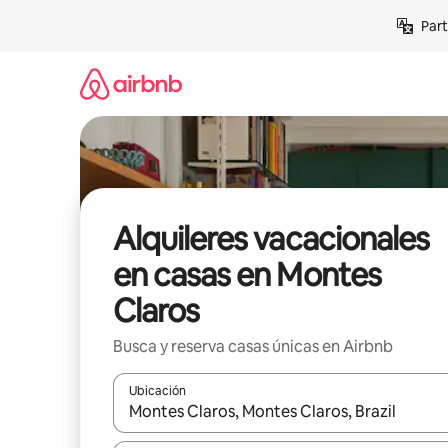
Omite
Part
el
contenido
Alquileres vacacionales
en casas en Montes
Claros
Busca y reserva casas únicas en Airbnb
Ubicación
Cuando los resultados estén disponibles, navega co