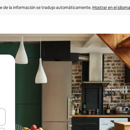
e de la información se tradujo automáticamente. 
Mostrar en el idioma
n las teclas de flecha hacia arriba y hacia abajo o explora con el tact