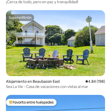
¡Cerca de todo, pero en paz y tranquilidad!
Superanfitrión
Superanfitrión
Alojamiento en Beaubassin East
Calificación pr
4.84 (198)
Sea La Vie - Casa de vacaciones con vistas al mar
Favorito entre huéspedes
Favorito entre huéspedes preferido