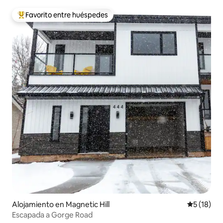
Favorito entre huéspedes
Favorito entre huéspedes preferido
Alojamiento en Magnetic Hill
Calificaci
5 (18)
Escapada a Gorge Road