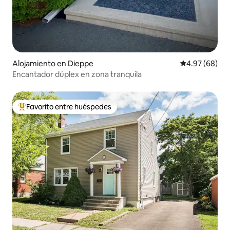
Alojamiento en Dieppe
Calificación p
4.97 (68)
Encantador dúplex en zona tranquila
Favorito entre huéspedes
Favorito entre huéspedes preferido