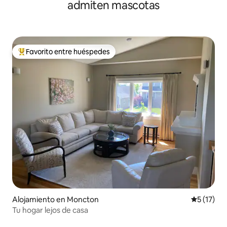
admiten mascotas
Favorito entre huéspedes
Favorito entre huéspedes preferido
Alojamiento en Moncton
Calificaci
5 (17)
Tu hogar lejos de casa