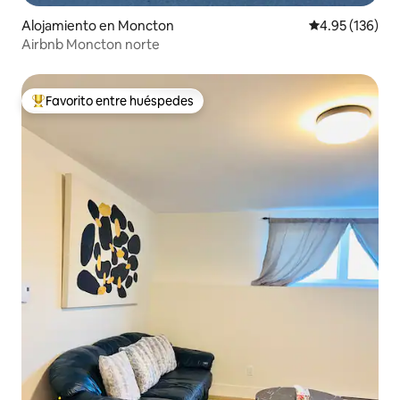
Alojamiento en Moncton
Calificación p
4.95 (136)
Airbnb Moncton norte
Favorito entre huéspedes
Favorito entre huéspedes preferido