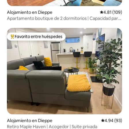
Alojamiento en Dieppe
Calificación p
4.81 (109)
Apartamento boutique de 2 dormitorios | Capacidad para
5 personas | Cerca del aeropuerto
Favorito entre huéspedes
Favorito entre huéspedes preferido
Alojamiento en Dieppe
Calificación p
4.94 (93)
Retiro Maple Haven | Acogedor | Suite privada