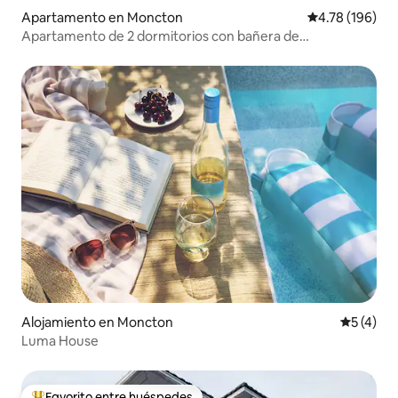
Apartamento en Moncton
Calificación p
4.78 (196)
Apartamento de 2 dormitorios con bañera de
hidromasaje privada, encantador y céntrico
Alojamiento en Moncton
Calificac
5 (4)
Luma House
Favorito entre huéspedes