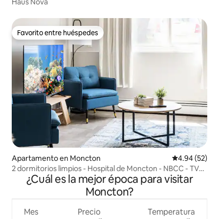
Haus Nova
Favorito entre huéspedes
Favorito entre huéspedes
Apartamento en Moncton
Calificación p
4.94 (52)
2 dormitorios limpios - Hospital de Moncton - NBCC - TV
¿Cuál es la mejor época para visitar
de 55 pulgadas
Moncton?
Mes
Precio
Temperatura