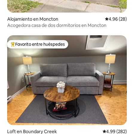
Alojamiento en Moncton
Calificación p
4.96 (28)
Acogedora casa de dos dormitorios en Moncton
Favorito entre huéspedes
Favorito entre huéspedes preferido
Loft en Boundary Creek
Calificación pr
4.99 (282)