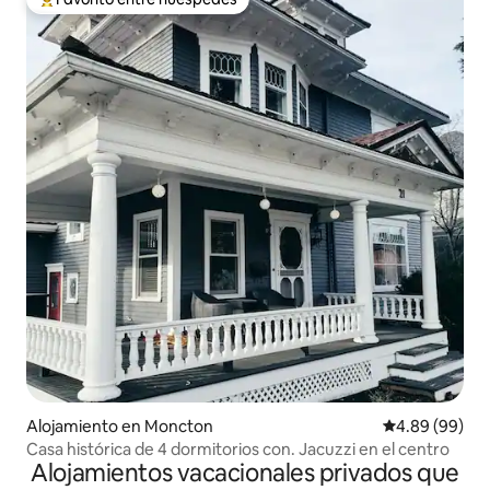
Favorito entre huéspedes preferido
Alojamiento en Moncton
Calificación p
4.89 (99)
Casa histórica de 4 dormitorios con. Jacuzzi en el centro
Alojamientos vacacionales privados que