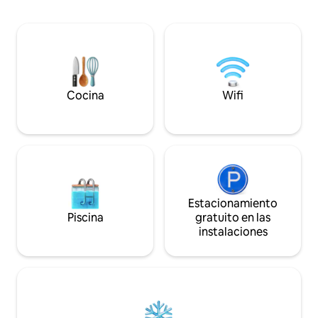
de Magnetic Hill, Magic Mountain
Splashzone. A 5 minutos en auto del
casino. A 6 minutos en auto de la
Universidad Crandall A 10 minutos en
auto del Coliseum A 200 m del sendero
para caminar ¡Disfruta de tu estadía en
este lugar de descanso único y tranquilo!
Cocina
Wifi
Estacionamiento
Piscina
gratuito en las
instalaciones