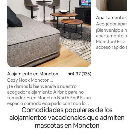
Apartamento en 
Acogedor apartam
¡Bienvenido a nue
apartamento ubica
Moncton! Esta ubicación céntrica ofrece
acceso rápido a t
tiene para ofrecer,
restaurantes, cer
tiendas y otras atracci
espacio se encuent
Alojamiento en Moncton
Calificación promedio: 4.97 de 5
4.97 (135)
dos principales ho
Cozy Nook Moncton
de NBCC y a 5 minu
North|Estacionamiento
¡Te damos la bienvenida a nuestro
ciudad. Este apar
gratuito|Registro de llegada autónomo
acogedor alojamiento Airbnb para no
electrodomésticos
fumadores en Moncton North End! Es un
nuevos y está equ
espacio cómodo equipado con todo lo
elementos básicos
Comodidades populares de los
esencial que necesitas para una estadía
corta o de media 
relajante. Ya sea que viajes por negocios
deseando recibirt
alojamientos vacacionales que admiten
o por placer, te sentirás como en casa en
mascotas en Moncton
este departamento apto para familias.
Cerca de/lugares A 7 minutos en auto