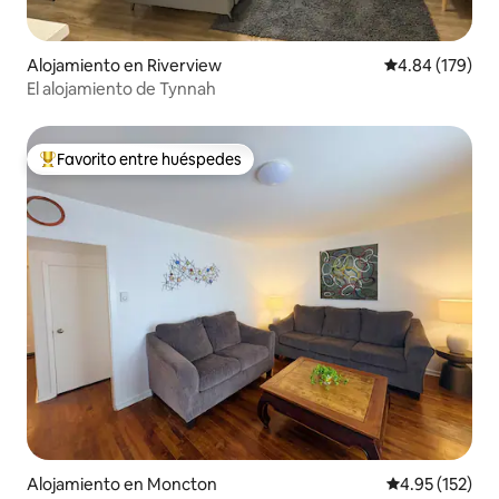
Alojamiento en Riverview
Calificación pr
4.84 (179)
El alojamiento de Tynnah
Favorito entre huéspedes
Favorito entre huéspedes preferido
Alojamiento en Moncton
Calificación p
4.95 (152)