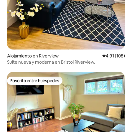
Alojamiento en Riverview
Calificación p
4.91 (108)
Suite nueva y moderna en Bristol Riverview.
Favorito entre huéspedes
Favorito entre huéspedes