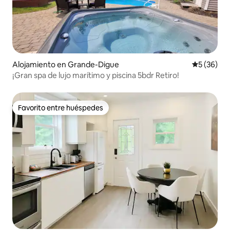
Alojamiento en Grande-Digue
Calificaci
5 (36)
¡Gran spa de lujo marítimo y piscina 5bdr Retiro!
Favorito entre huéspedes
Favorito entre huéspedes