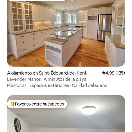
Alojamiento en Saint-Édouard-de-Kent
Calificación p
4.99 (135)
Lavender Manor. ¡A minutos de la playa!
Mascotas
·
Espacios exteriores
·
Calidad del sueño
Favorito entre huéspedes
Favorito entre huéspedes preferido