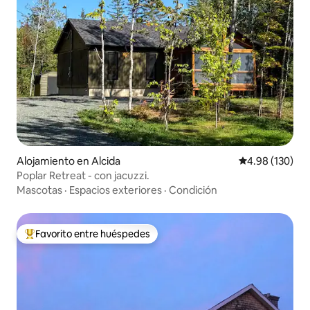
Alojamiento en Alcida
Calificación pr
4.98 (130)
Poplar Retreat - con jacuzzi.
Mascotas
·
Espacios exteriores
·
Condición
Favorito entre huéspedes
Favorito entre huéspedes preferido