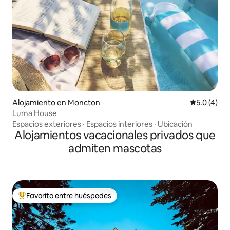
Alojamiento en Moncton
Calificació
5.0 (4)
Luma House
Espacios exteriores
·
Espacios interiores
·
Ubicación
Alojamientos vacacionales privados que
admiten mascotas
Favorito entre huéspedes
Favorito entre huéspedes preferido