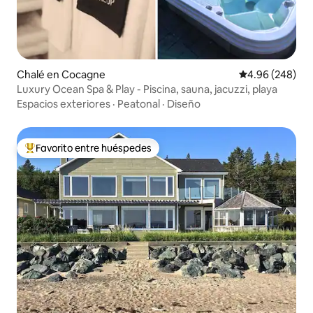
Chalé en Cocagne
Calificación pr
4.96 (248)
Luxury Ocean Spa & Play - Piscina, sauna, jacuzzi, playa
Espacios exteriores
·
Peatonal
·
Diseño
Favorito entre huéspedes
Favorito entre huéspedes preferido