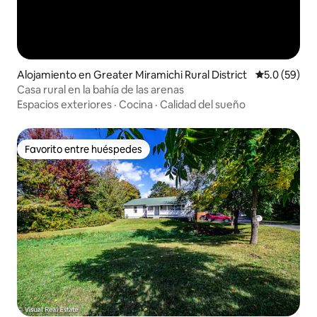
Alojamiento en Greater Miramichi Rural District
Calificación
5.0 (59)
Casa rural en la bahía de las arenas
Espacios exteriores
·
Cocina
·
Calidad del sueño
Favorito entre huéspedes
Favorito entre huéspedes