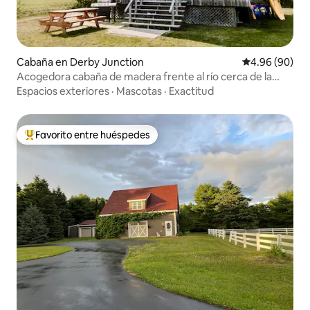
Cabaña en Derby Junction
Calificación p
4.96 (90)
Acogedora cabaña de madera frente al río cerca de la
ciudad
Espacios exteriores
·
Mascotas
·
Exactitud
Favorito entre huéspedes
Favorito entre huéspedes preferido