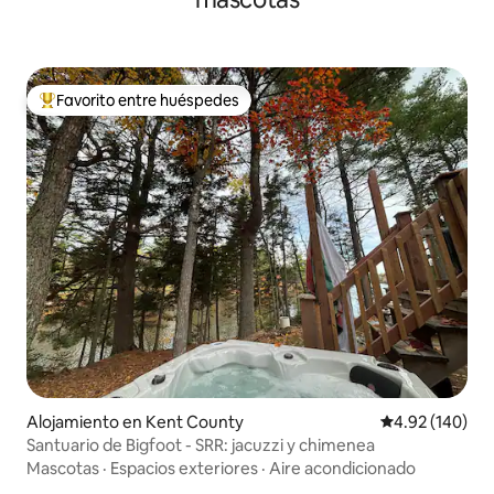
Favorito entre huéspedes
Favorito entre huéspedes preferido
Alojamiento en Kent County
Calificación pr
4.92 (140)
Santuario de Bigfoot - SRR: jacuzzi y chimenea
Mascotas
·
Espacios exteriores
·
Aire acondicionado