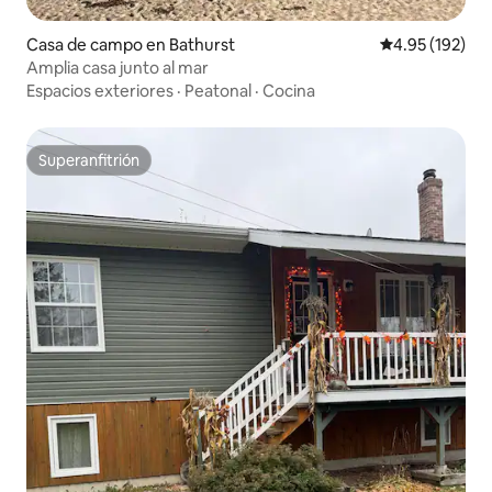
Casa de campo en Bathurst
Calificación p
4.95 (192)
Amplia casa junto al mar
Espacios exteriores
·
Peatonal
·
Cocina
Superanfitrión
Superanfitrión