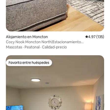
Alojamiento en Moncton
Calificación p
4.97 (135)
Cozy Nook Moncton North|Estacionamiento
gratuito|Registro de llegada autónomo
Mascotas
·
Peatonal
·
Calidad-precio
Favorito entre huéspedes
Favorito entre huéspedes