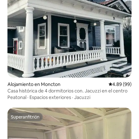
Alojamiento en Moncton
Calificación p
4.89 (99)
Casa histórica de 4 dormitorios con. Jacuzzi en el centro
Peatonal
·
Espacios exteriores
·
Jacuzzi
Superanfitrión
Superanfitrión