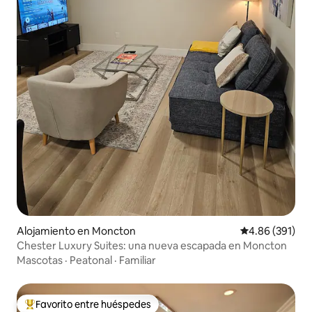
Alojamiento en Moncton
Calificación pr
4.86 (391)
Chester Luxury Suites: una nueva escapada en Moncton
Mascotas
·
Peatonal
·
Familiar
Favorito entre huéspedes
Favorito entre huéspedes preferido