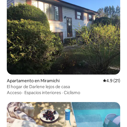
Apartamento en Miramichi
Calificación
4.9 (21)
El hogar de Darlene lejos de casa
Acceso
·
Espacios interiores
·
Ciclismo