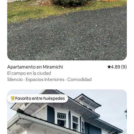
Apartamento en Miramichi
Calificación 
4.89 (9)
El campo en la ciudad
Silencio
·
Espacios interiores
·
Comodidad
Favorito entre huéspedes
Favorito entre huéspedes preferido