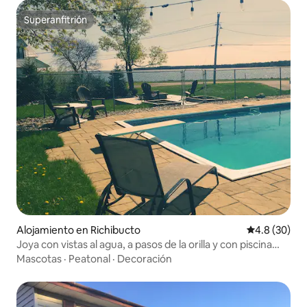
Superanfitrión
Superanfitrión
Alojamiento en Richibucto
Calificación
4.8 (30)
Joya con vistas al agua, a pasos de la orilla y con piscina
privada
Mascotas
·
Peatonal
·
Decoración