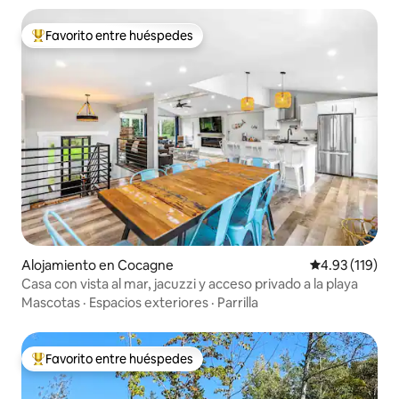
Favorito entre huéspedes
Favorito entre huéspedes preferido
Alojamiento en Cocagne
Calificación p
4.93 (119)
Casa con vista al mar, jacuzzi y acceso privado a la playa
Mascotas
·
Espacios exteriores
·
Parrilla
Favorito entre huéspedes
Favorito entre huéspedes preferido