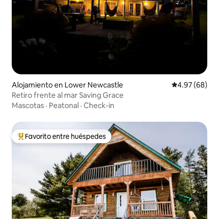
Alojamiento en Lower Newcastle
Calificación p
4.97 (68)
Retiro frente al mar Saving Grace
Mascotas
·
Peatonal
·
Check-in
Favorito entre huéspedes
Favorito entre huéspedes preferido