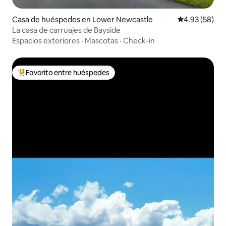
Casa de huéspedes en Lower Newcastle
Calificación p
4.93 (58)
La casa de carruajes de Bayside
Espacios exteriores
·
Mascotas
·
Check-in
Favorito entre huéspedes
Favorito entre huéspedes preferido