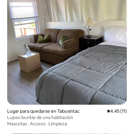
Lugar para quedarse en Tabusintac
Calificación 
4.45 (11)
Lujoso bunkie de una habitación
Mascotas
·
Acceso
·
Limpieza