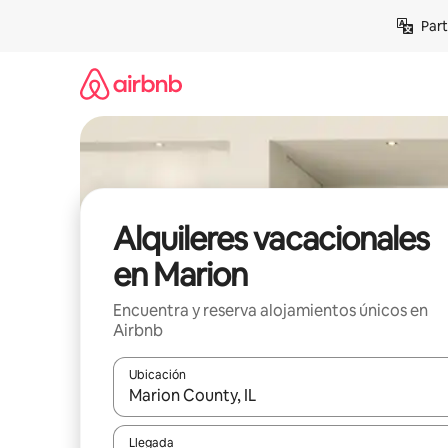
Omite
Part
el
contenido
Alquileres vacacionales
en Marion
Encuentra y reserva alojamientos únicos en
Airbnb
Ubicación
Cuando los resultados estén disponibles, navega co
Llegada