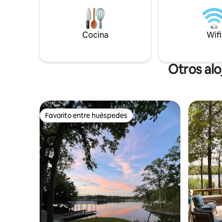
dormir. *Se admiten mascotas: consulta
desechos de
los detalles ¡Jacuzzi, sauna, fogata y
contrario,
otros servicios! Casa rodante disponible
limpieza a
Cocina
Wifi
por 75 USD adicionales por noche.
celebrar f
Capacidad para 1-2 personas y solo 1
mascota. Notificar al anfitrión
Otros al
Favorito entre huéspedes
Favorito entre huéspedes