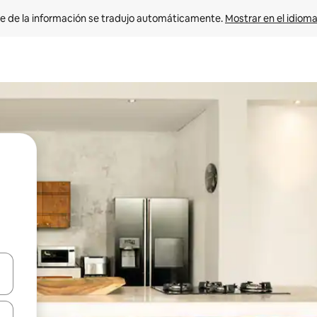
e de la información se tradujo automáticamente. 
Mostrar en el idioma
n las teclas de flecha hacia arriba y hacia abajo o explora con el tact