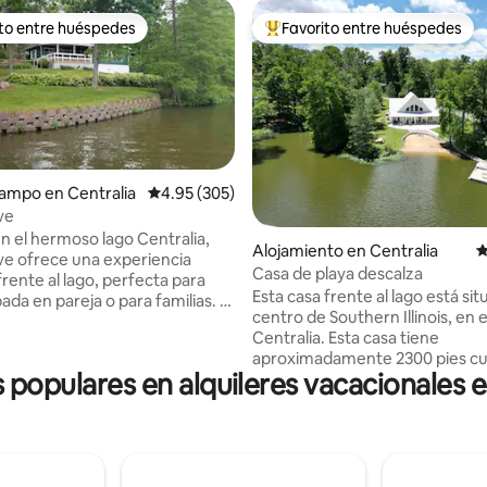
ito entre huéspedes
Favorito entre huéspedes
 entre huéspedes preferido
Favorito entre huéspedes prefe
ampo en Centralia
Calificación promedio: 4.95 de 5, 305 reseñas
4.95 (305)
ve
n el hermoso lago Centralia,
 4.99 de 5, 88 reseñas
Alojamiento en Centralia
C
ve ofrece una experiencia
Casa de playa descalza
frente al lago, perfecta para
Esta casa frente al lago está sit
da en pareja o para familias. Si
centro de Southern Illinois, en e
 una estancia tranquila
Centralia. Esta casa tiene
 en la naturaleza o diversión en
aproximadamente 2300 pies c
¡Turtle Cove es una apuesta
s populares en alquileres vacacionales 
con 3 dormitorios, 2 baños com
una gran habitación con techos
s un cargo adicional de 12 USD
catedral de lengüeta y ranura 
che. **Perros: tarifa
ofrecen hermosas vistas al lago
 50 USD. Pedimos amablemente
espaciosa cocina tiene una gran
ascotas se mantengan alejadas
encimeras de superficie sólida 
ebles/camas y que se tiren los