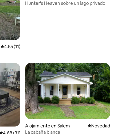
Hunter's Heaven sobre un lago privado
Calificación promedio: 4.55 de 5, 11 reseñas
4.55 (11)
Alojamiento en Salem
Lugar para hospedars
Novedad
La cabaña blanca
Calificación promedio: 4.68 de 5, 31 reseñas
4.68 (31)