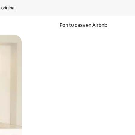
 original
Pon tu casa en Airbnb
o o desliza el dedo.