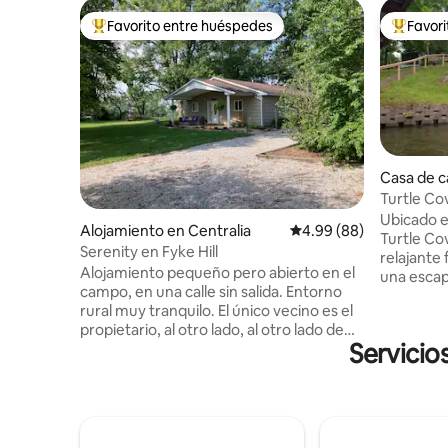
Favorito entre huéspedes
Favor
Favorito entre huéspedes preferido
Favorito
Casa de c
Turtle Co
Ubicado e
Alojamiento en Centralia
Calificación promedio:
4.99 (88)
Turtle Co
Serenity en Fyke Hill
relajante 
Alojamiento pequeño pero abierto en el
una escapa
campo, en una calle sin salida. Entorno
necesitas
rural muy tranquilo. El único vecino es el
enclavada
propietario, al otro lado, al otro lado de
el agua, 
Servicio
un campo con césped. Amplia sala y zona
segura! *Más de 2 huéspedes,
de comedor con cocina abierta. Dos
requerimo
dormitorios grandes con camas queen.
por persona y no
Gran porche para sol orientado al oeste
plana de
con sofá cama futón y colchón individual
que las m
disponible para espacio adicional para
de los mu