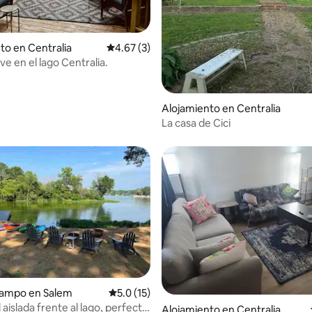
to en Centralia
Calificación promedio: 4.67 de 5, 3 reseñas
4.67 (3)
ve en el lago Centralia.
 4.93 de 5, 41 reseñas
Alojamiento en Centralia
La casa de Cici
campo en Salem
Calificación promedio: 5.0 de 5, 15 reseñas
5.0 (15)
 aislada frente al lago, perfecta
 4.65 de 5, 23 reseñas
Alojamiento en Centralia