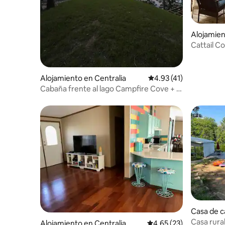
Alojamien
Cattail Co
Alojamiento en Centralia
Calificación promedio:
4.93 (41)
Cabaña frente al lago Campfire Cove + 3
lugares de campamento
Casa de 
Casa rural
Alojamiento en Centralia
Calificación promedio:
4.65 (23)