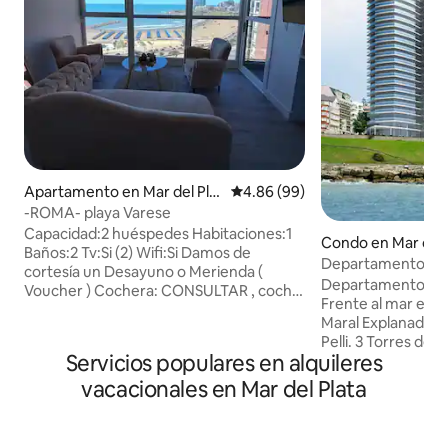
Apartamento en Mar del Plat
Calificación promedio: 4.86 de 
4.86 (99)
a
-ROMA- playa Varese
Capacidad:2 huéspedes Habitaciones:1
Condo en Mar del 
Baños:2 Tv:Si (2) Wifi:Si Damos de
Departamento fre
cortesía un Desayuno o Merienda (
Departamento excl
Voucher ) Cochera: CONSULTAR , coche
Frente al mar en e
chico o mediano , cochera 2 metros
Maral Explanada, o
ancho ,entra un Peugeot 2008, la
Pelli. 3 Torres de 
cochera es chica (no entran camionetas
Servicios populares en alquileres
balcones aterraza
por el ancho) Tenemos para ofrecerte
emplazados en un
vacacionales en Mar del Plata
una cochera paga por día , consultar
una atmósfera mod
Piscina climatizada, Sauna, Gimnasio,
Lugar Unico. sobre
frente a Playa Varese., departamento de
Playa chica, zona emblemática de la
dos ambientes Vista al mar en todos sus