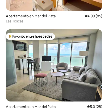
Apartamento en Mar del Plata
Calificación p
4.99 (85)
Las Toscas
Favorito entre huéspedes
Favorito entre huéspedes preferido
Apartamento en Mar del Plata
Calificación
5.0 (28)