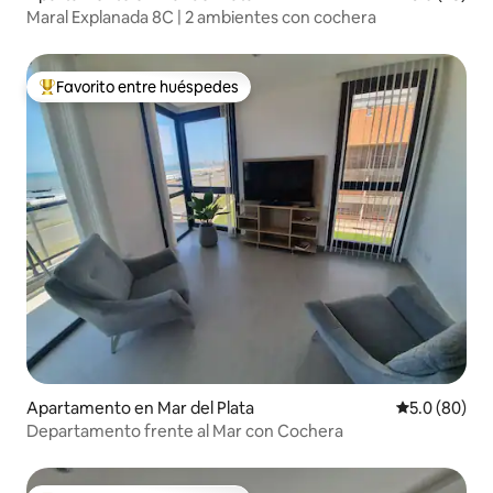
Maral Explanada 8C | 2 ambientes con cochera
Favorito entre huéspedes
Favorito entre huéspedes preferido
Apartamento en Mar del Plata
Calificación
5.0 (80)
Departamento frente al Mar con Cochera