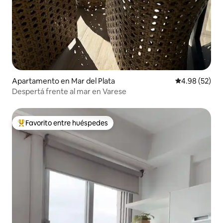
Apartamento en Mar del Plata
Calificación p
4.98 (52)
Despertá frente al mar en Varese
Favorito entre huéspedes
Favorito entre huéspedes preferido