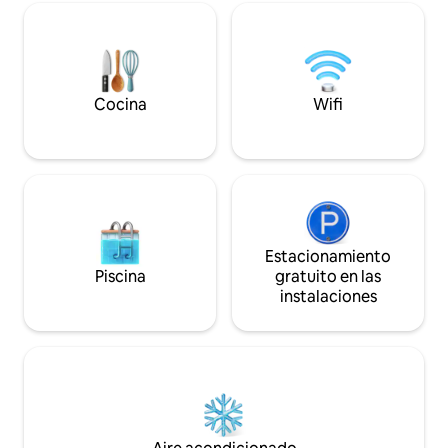
ciudad. Departamento de 83 metros
ambientes Seguridad 24hs Mascotas no
cuadrados, con Do
se permiten
baño completo c/h
cocina integrada c
y amenities
Cocina
Wifi
Estacionamiento
Piscina
gratuito en las
instalaciones