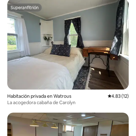
Superanfitrión
Superanfitrión
Habitación privada en Watrous
Calificación 
4.83 (12)
La acogedora cabaña de Carolyn