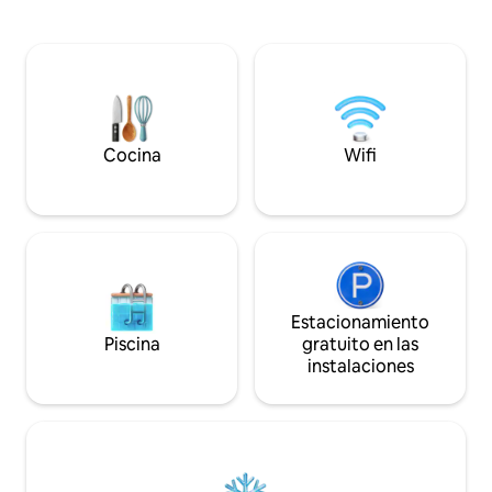
concepto abierto, 2 BR con camas
rural. Situado en el corazón de las
tamaño queen y un baño de 3 piezas. 6
praderas, lo sufic
electrodomésticos modernos, a 3
ciudad, ¡pero lo s
minutos a pie del lago, a 7 minutos a pie
como para escapar
de Danceland, a 2 minutos del sendero
mina BHP, sendero
para caminar. Nos esforzamos por
y excelentes zona
mantener un entorno hipoalergénico:
no se admiten mascotas, por favor,
Cocina
Wifi
fumando solo al aire libre. Internet
HS,WIFI, TV inteligente, espacios de
estacionamiento gratuitos Opción de
garaje independiente.
Estacionamiento
Piscina
gratuito en las
instalaciones