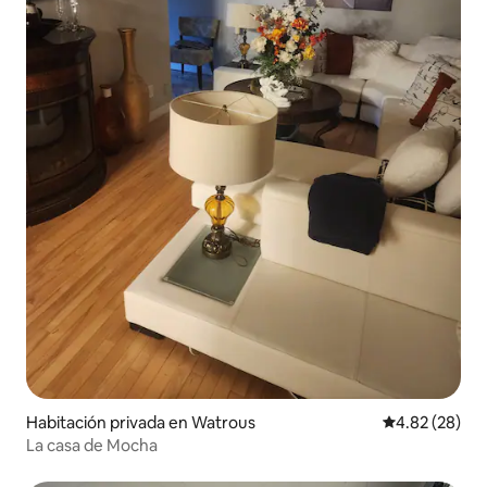
Habitación privada en Watrous
Calificación p
4.82 (28)
La casa de Mocha