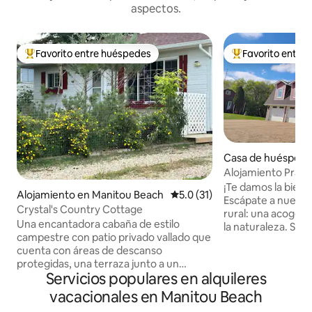
aspectos.
Favorito entre huéspedes
Favorito entre
Favorito entre huéspedes preferido
Favorito entre hu
Casa de huéspede
eld
Alojamiento Prairi
¡Te damos la bienv
Alojamiento en Manitou Beach
Calificación promedio: 5.0 de 
5.0 (31)
Escápate a nuestr
Crystal's Country Cottage
rural: una acoged
Una encantadora cabaña de estilo
la naturaleza. Su
campestre con patio privado vallado que
tranquilo, disfrut
cuenta con áreas de descanso
pintorescos, impr
protegidas, una terraza junto a un
amaneceres y pues
Servicios populares en alquileres
dormitorio, una pérgola y una fogata de
tranquilas noches 
gas. Esta casa de campo ofrece una sala
con comodidad en
vacacionales en Manitou Beach
de estar comedor de cocina de
rústico y la belleza