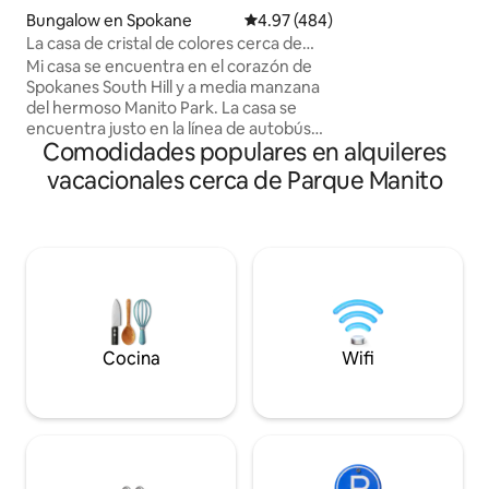
cama. ✔ Increíble 
Bungalow en Spokane
Calificación promedio: 4.97 de 5
4.97 (484)
de calidad. Estaci
La casa de cristal de colores cerca de
granos, molinillo,
Manito Park
Mi casa se encuentra en el corazón de
goteo. ✔ Sofá cóm
Spokanes South Hill y a media manzana
+ otro con lavand
del hermoso Manito Park. La casa se
supercómodos. Ai
encuentra justo en la línea de autobús
para mantener el 
Comodidades populares en alquileres
que va a las tiendas y eventos del centro
Lavadora/secadora
de la ciudad y a cinco minutos del Centro
parques para niño
vacacionales cerca de Parque Manito
Médico del Sagrado Corazón. También
estamos a poca distancia a pie de
restaurantes y tiendas del barrio.
Después de criar a nuestras hijas, nos
encontramos viviendo principalmente
en el apartamento que añadimos
cuando terminamos nuestro sótano.
Hemos sido huéspedes de AirB&B en
varios viajes y decidimos convertirnos en
Cocina
Wifi
anfitriones.