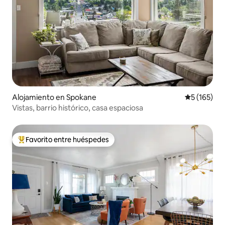
Alojamiento en Spokane
Calificació
5 (165)
Vistas, barrio histórico, casa espaciosa
Favorito entre huéspedes
Favorito entre huéspedes preferido