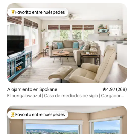
Favorito entre huéspedes
Favorito entre huéspedes preferido
Alojamiento en Spokane
Calificación pr
4.97 (268)
El bungalow azul | Casa de mediados de siglo | Cargador
de vehículos eléctricos
Favorito entre huéspedes
Favorito entre huéspedes preferido