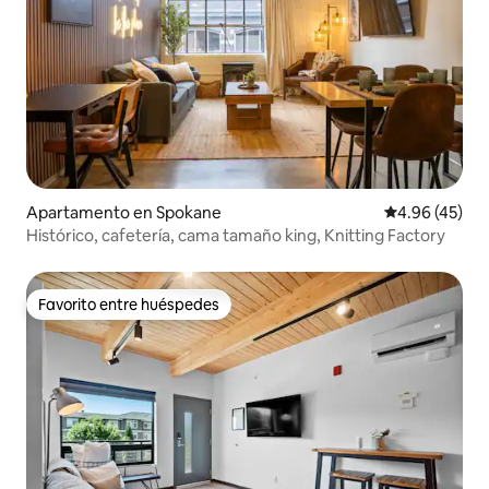
Apartamento en Spokane
Calificación 
4.96 (45)
Histórico, cafetería, cama tamaño king, Knitting Factory
Favorito entre huéspedes
Favorito entre huéspedes