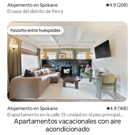
Alojamiento en Spokane
Calificación p
4.9 (208)
El oasis del distrito de Perry
Favorito entre huéspedes
Favorito entre huéspedes
Alojamiento en Spokane
Calificación 
4.9 (168)
El apartamento en la calle 13: unidad en el piso principal
Apartamentos vacacionales con aire
cerca del centro de la ciudad
acondicionado