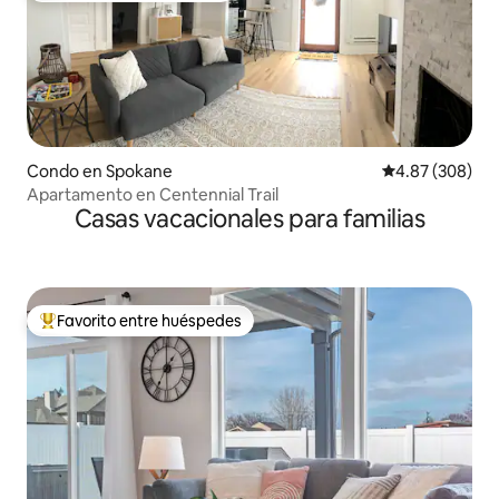
Condo en Spokane
Calificación pr
4.87 (308)
Apartamento en Centennial Trail
Casas vacacionales para familias
Favorito entre huéspedes
Favorito entre huéspedes preferido