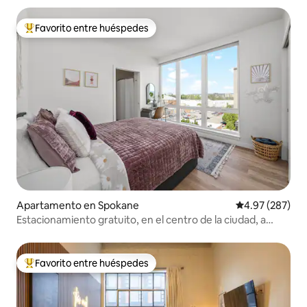
Favorito entre huéspedes
Favorito entre huéspedes preferido
Apartamento en Spokane
Calificación pr
4.97 (287)
Estacionamiento gratuito, en el centro de la ciudad, a
poca distancia a pie del centro de convenciones
Favorito entre huéspedes
Favorito entre huéspedes preferido