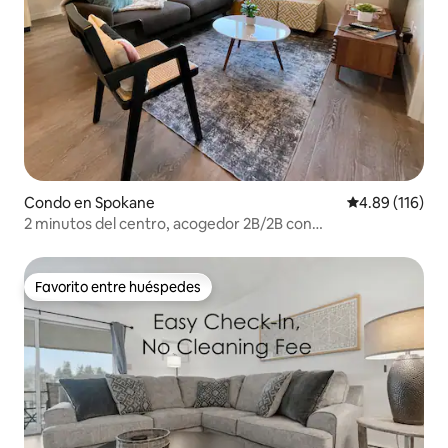
Condo en Spokane
Calificación p
4.89 (116)
2 minutos del centro, acogedor 2B/2B con
estacionamiento
Favorito entre huéspedes
Favorito entre huéspedes