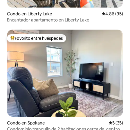
Condo en Liberty Lake
Calificación p
4.86 (95)
Encantador apartamento en Liberty Lake
Favorito entre huéspedes
Favorito entre huéspedes preferido
Condo en Spokane
Calificaci
5 (35)
Condominio tranquilo de 2 habitaciones cerca del centro