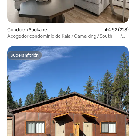
Condo en Spokane
Calificación pr
4.92 (228)
Acogedor condominio de Kaia / Cama king / South Hill /
Estacionamiento cubierto
Superanfitrión
Superanfitrión