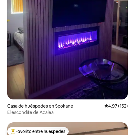
Casa de huéspedes en Spokane
Calificación p
4.97 (152)
El escondite de Azalea
Favorito entre huéspedes
Favorito entre huéspedes preferido