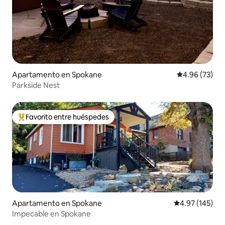
Apartamento en Spokane
Calificación p
4.96 (73)
Parkside Nest
Favorito entre huéspedes
Favorito entre huéspedes preferido
Apartamento en Spokane
Calificación p
4.97 (145)
Impecable en Spokane