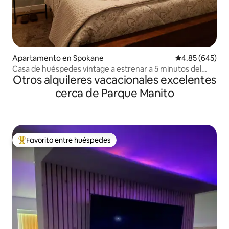
Apartamento en Spokane
Calificación pr
4.85 (645)
Casa de huéspedes vintage a estrenar a 5 minutos del
Otros alquileres vacacionales excelentes
centro de la ciudad
cerca de Parque Manito
Favorito entre huéspedes
Favorito entre huéspedes preferido