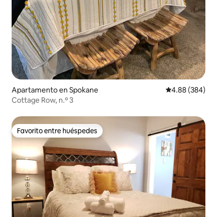
Apartamento en Spokane
Calificación pr
4.88 (384)
Cottage Row, n.º 3
Favorito entre huéspedes
Favorito entre huéspedes