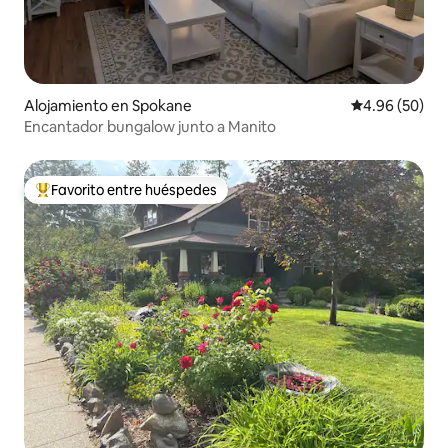
Alojamiento en Spokane
Calificación p
4.96 (50)
Encantador bungalow junto a Manito
Favorito entre huéspedes
Favorito entre huéspedes preferido