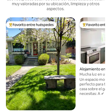
muy valoradas por su ubicación, limpieza y otros
aspectos.
Favorito entre huéspedes
Favorito entre
Favorito entre huéspedes preferido
Favorito entre hu
Alojamiento en S
Mucha luz en una 
la histórica Manito
Un espacio modern
perfecto para tu v
casa sobre el gara
necesitas: A ✔ 2 manzanas del parque
Manito. A ✔ 5 minu
ciudad. ✔ Persian
bien. ✔ 2 camas t