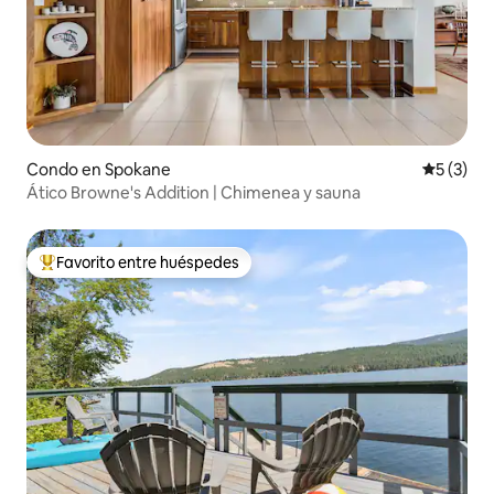
Condo en Spokane
Calificac
5 (3)
Ático Browne's Addition | Chimenea y sauna
Favorito entre huéspedes
Favorito entre huéspedes preferido