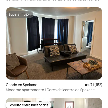
Superanfitrión
Superanfitrión
Condo en Spokane
Calificación p
4.71 (152)
Moderno apartamento I Cerca del centro de Spokane
Favorito entre huéspedes
Favorito entre huéspedes