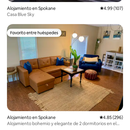
Alojamiento en Spokane
Calificación pr
4.99 (107)
Casa Blue Sky
Favorito entre huéspedes
Favorito entre huéspedes
Alojamiento en Spokane
Calificación pr
4.85 (296)
Alojamiento bohemio y elegante de 2 dormitorios en el
distrito de Perry