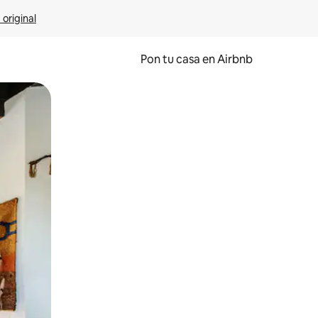
 original
Pon tu casa en Airbnb
o o desliza el dedo.