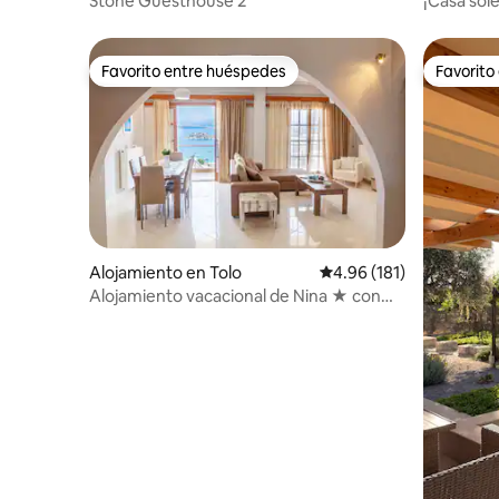
Stone Guesthouse 2
¡Casa sol
cerca de 
Favorito entre huéspedes
Favorito
Favorito entre huéspedes
Favorito
Alojamiento en Tolo
Calificación promedio: 
4.96 (181)
Alojamiento vacacional de Nina ★ con
vistas panorámicas al mar | 3 dormitorios