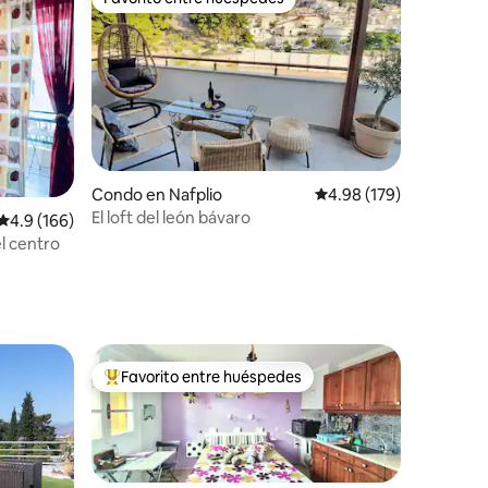
Favorito entre huéspedes
Condo en Nafplio
Calificación promedio: 
4.98 (179)
El loft del león bávaro
Calificación promedio: 4.9 de 5, 166 reseñas
4.9 (166)
l centro
Favorito entre huéspedes
Favorito entre huéspedes preferido