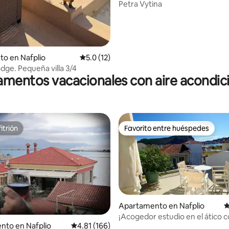
Petra Vytina
to en Nafplio
Calificación promedio: 5.0 de 5, 12 reseñas
5.0 (12)
odge. Pequeña villa 3/4
mentos vacacionales con aire acondi
itrión
Favorito entre huéspedes
itrión
Favorito entre huéspedes
Apartamento en Nafplio
C
¡Acogedor estudio en el ático c
nto en Nafplio
Calificación promedio: 4.81 de 5, 166 reseñas
4.81 (166)
increíbles!