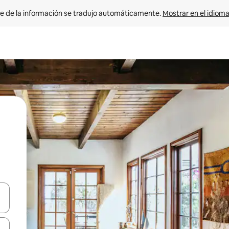
e de la información se tradujo automáticamente. 
Mostrar en el idioma
n las teclas de flecha hacia arriba y hacia abajo o explora con el tact