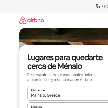
Omite
Part
el
contenido
Lugares para quedarte
cerca de Ménalo
Reserva alquileres vacacionales únicos,
alojamientos y mucho más en Airbnb
Ubicación
Cuando los resultados estén disponibles, navega co
Llegada