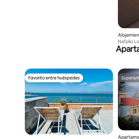
Alojamien
Nafplio L
Aparta
Favorito entre huéspedes
Superanf
Favorito entre huéspedes
Superanf
Apartame