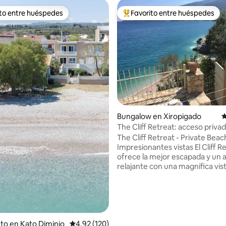
ito entre huéspedes
Favorito entre huéspedes
 entre huéspedes preferido
Favorito entre huéspedes prefe
4.97 de 5, 149 reseñas
Bungalow en Xiropigado
C
The Cliff Retreat: acceso privad
playa - vistas al mar
The Cliff Retreat - Private Beac
Impresionantes vistas El Cliff Retreat te
ofrece la mejor escapada y un
relajante con una magnífica vis
grados del Golfo Argólico. Una
experiencia completamente úni
paseo por escalones tallados en
través de una entrada privada 
playa de guijarros de agua azul 
Cada habitación está diseñada 
to en Kato Diminio
Calificación promedio: 4.92 de 5, 120 reseñas
4.92 (120)