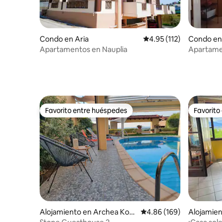
Condo en Aria
Calificación promedio: 
4.95 (112)
Condo en 
Apartamentos en Nauplia
Apartamen
dormitori
Favorito entre huéspedes
Favorito
Favorito entre huéspedes
Favorito
Alojamiento en Archea Kori
Calificación promedio: 
4.86 (169)
Alojamien
nthos