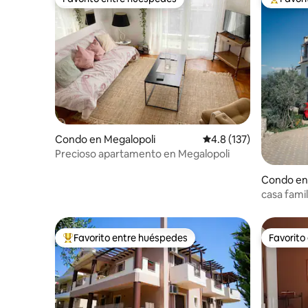
Favorito entre huéspedes
Favorito
Condo en Megalopoli
Calificación promedio:
4.8 (137)
Precioso apartamento en Megalopoli
Condo en
s
casa famil
Favorito entre huéspedes
Favorito
Favorito entre huéspedes preferido
Favorito