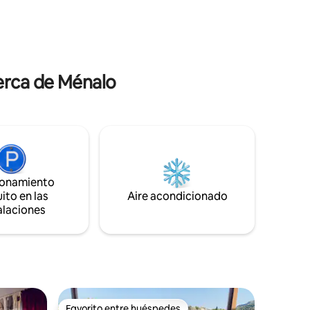
largas vacaciones relajantes con fácil
arse con
acceso a las mejores playas de la zona y a
 a pocos
los sitios históricos de Argólida como
lias con
Micenas o Epidauro.
icos.
erca de Ménalo
ionamiento
ito en las
Aire acondicionado
alaciones
Favorito entre huéspedes