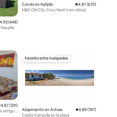
Condo en Nafplio
Calificación promedio: 
4.87 (670)
H&D Old City Cozy Nest (con vistas)
alificación promedio: 4.93 de 5, 448 reseñas
4.93 (448)
 Nauplia
Favorito entre huéspedes
rido
Favorito entre huéspedes
alificación promedio: 4.87 de 5, 331 reseñas
4.87 (331)
Alojamiento en Achaia
Calificación promedio: 
4.89 (197)
la antigua
Casita tranquila en la playa