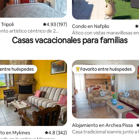
4.95 de 5, 112 reseñas
Tripoli
Calificación promedio: 4.93 de 5, 197 reseñas
4.93 (197)
Condo en Nafplio
C
to artístico céntrico de 2
Ático con vistas maravillosas en
os
Casas vacacionales para familias
 entre huéspedes
Favorito entre huéspedes
 entre huéspedes
Favorito entre huéspedes prefe
Alojamiento en Archea Pissa
C
Casa tradicional ioannis junto a 
4.86 de 5, 169 reseñas
to en Mykines
Calificación promedio: 4.8 de 5, 342 reseñas
4.8 (342)
Olimpia