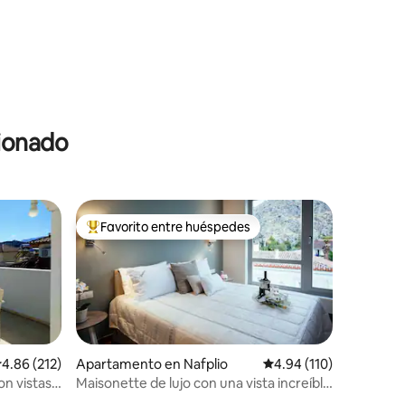
cionado
Favorito entre huéspedes
Favorito entre huéspedes preferido
Apartamento en Nafplio
Calificación promedio: 
4.94 (110)
alificación promedio: 4.86 de 5, 212 reseñas
4.86 (212)
Maisonette de lujo con una vista increíble
on vistas
de Palamidi