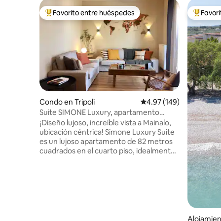
Favorito entre huéspedes
Favor
Favorito entre huéspedes preferido
Favorito
Condo en Tripoli
Calificación promedio: 
4.97 (149)
Suite SIMONE Luxury, apartamento
céntrico moderno
¡Diseño lujoso, increíble vista a Mainalo,
ubicación céntrica! Simone Luxury Suite
es un lujoso apartamento de 82 metros
cuadrados en el cuarto piso, idealmente
situado en el corazón de los distritos
históricos, comerciales y nocturnos de
Trípoli. Una residencia de diseño
exquisito y moderno, Simone Luxury
Suite ofrece incluso al huésped más
exigente una experiencia
verdaderamente exclusiva de lo mejor
Alojamien