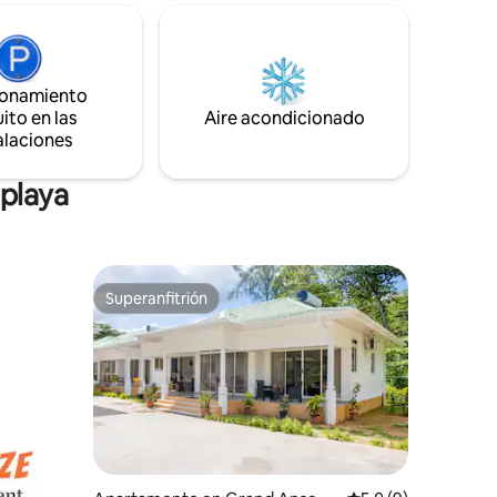
o, Club
experiencia vacacional tranquila. Cada
stancia.
apartamento tiene su propio baño,
tivo,
cocina totalmente equipada, balcón de 7
 bares,
metros de largo con vistas al mar, aire
 farmacia,
ionamiento
acondicionado, wifi gratuito de alta
ito en las
Aire acondicionado
velocidad, TV y aparcamiento de cortesía
alaciones
en la propiedad.
 playa
Superanfitrión
Superanfitrión