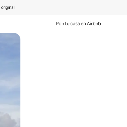
 original
Pon tu casa en Airbnb
o o desliza el dedo.