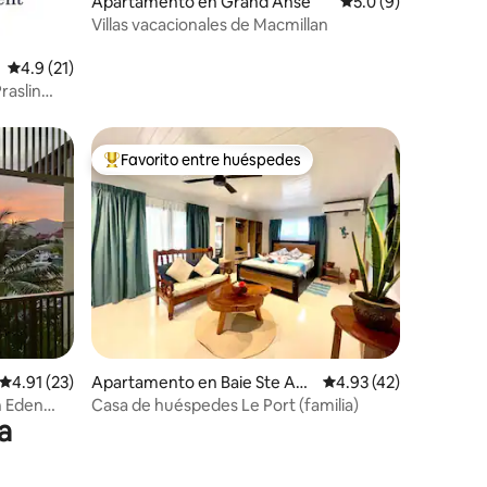
Apartamento en Grand Anse
Calificación promed
5.0 (9)
Villas vacacionales de Macmillan
Calificación promedio: 4.9 de 5, 21 reseñas
4.9 (21)
raslin
Favorito entre huéspedes
Favorito entre huéspedes preferido
Calificación promedio: 4.91 de 5, 23 reseñas
4.91 (23)
Apartamento en Baie Ste An
Calificación promedio:
4.93 (42)
ne
n Eden
Casa de huéspedes Le Port (familia)
a