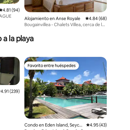
Calificación promedio: 4.81 de 5, 94 reseñas
4.81 (94)
LAGUE
Alojamiento en Anse Royale
Calificación promedio:
4.84 (68)
Bougainvillea - Chalets Villea, cerca de las
playas
a la playa
Favorito entre huéspedes
Favorito entre huéspedes
alificación promedio: 4.91 de 5, 239 reseñas
4.91 (239)
Condo en Eden Island, Seych
Calificación promedio:
4.95 (43)