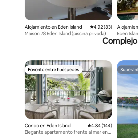
Alojamiento en Eden Island
Calificación promedio:
4.92 (83)
Alojamien
Maison 78 Eden Island (piscina privada)
Eden Isla
Complejos
piscina pr
Favorito entre huéspedes
Superanf
Favorito entre huéspedes
Superanf
Condo en Eden Island
Calificación promedio: 
4.84 (144)
Elegante apartamento frente al mar en
Eden Island