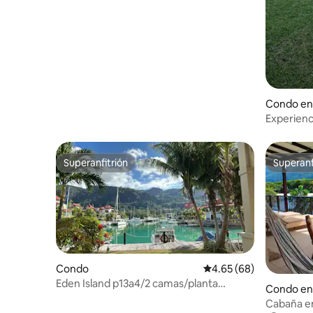
Condo en 
Experienc
La ubicaci
Superanfitrión
Superanf
Superanfitrión
Superanf
Condo
Calificación promedio:
4.65 (68)
Eden Island p13a4/2 camas/planta
Condo en 
baja/wifi/
Cabaña en