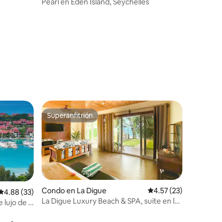
elles
Pearl en Eden Island, Seychelles
Superanfitrión
Superanfitrión
Condo en La Digue
Calificación promedio:
4.57 (23)
Calificación promedio: 4.88 de 5, 33 reseñas
4.88 (33)
La Digue Luxury Beach & SPA, suite en la
lujo de 3
playa