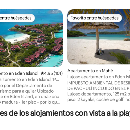
 entre huéspedes
Favorito entre huéspedes
 entre huéspedes
Favorito entre huéspedes
4.99 de 5, 151 reseñas
Apartamento en Mahé
nto en Eden Island
Calificación promedio: 4.95 de 5, 101 reseñas
4.95 (101)
Lujoso apartamento en Eden Is
artamento en Eden Island, 1ª
carrito de golf y 2 kayaks
IMPUESTO AMBIENTAL DE RES
guro y tranquilo, cerca de la
do por el Departamento de
DE PACHULÍ INCLUIDO EN EL 
smo para alquilar Ubicado
Lujoso departamento, 125 m2 pa
e en Eden Island, en una zona
piso. 2 kayaks, coche de golf inc
y madura - 1er piso - por lo que
Magnífica vista, ubicada en la t
rtamento seguro para niños sin
cuenca, la mejor ubicación (lejo
es de los alojamientos con vista a la p
ertas - vista a la bahía -
puerto deportivo) Internet ilim
cina abierta + sala de estar que
canales de televisión. 4 playas 
 un bonito balcón para comer al
la más cercana está a solo 90 m
. - Dormitorio principal con cama