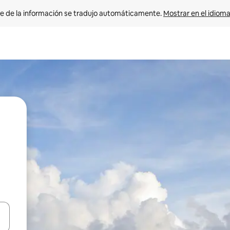
e de la información se tradujo automáticamente. 
Mostrar en el idioma
n las teclas de flecha hacia arriba y hacia abajo o explora con el tact