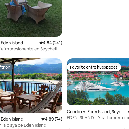
Eden island
Calificación promedio: 4.84 de 5, 241 reseñas
4.84 (241)
ia impresionante en Seychelles
ón es fantástica
itrión
Favorito entre huéspedes
itrión
Favorito entre huéspedes
 4.65 de 5, 68 reseñas
Condo en Eden Island, Seych
elles
EDEN ISLAND - Apartamento de 
Eden Island
Calificación promedio: 4.89 de 5, 74 reseñas
4.89 (74)
habitaciones
 la playa de Eden Island