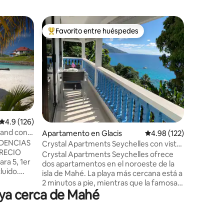
Suite de 
Favorito entre huéspedes
Favor
Favorito entre huéspedes preferido
Favorit
e
VILLA FAMILIA Habita
baño Lim
Bienvenid
que ofrec
estancia
habitaci
baño pri
privada y
tranquilo
completa
Calificación promedio: 4.9 de 5, 126 reseñas
4.9 (126)
propia. Villa Familia se encuentra en el
land con
Apartamento en Glacis
Calificación promedio: 
4.98 (122)
corazón d
IDENCIAS
puerto y 
Crystal Apartments Seychelles con vistas
PRECIO
tiendas, 
al mar y planta superior
Crystal Apartments Seychelles ofrece
ra 5, 1er
Tenemos w
dos apartamentos en el noroeste de la
luido.
funciona 
isla de Mahé. La playa más cercana está a
ranquila
jardín.
2 minutos a pie, mientras que la famosa
s del
laya cerca de Mahé
playa de Beau Vallon está a solo 5
itado, 60
minutos en coche. Los apartamentos
cercanas,
están situados en la ladera con
etros, 3
magníficas vistas al mar y prometen una