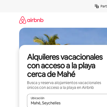
Omite
Part
el
contenido
Alquileres vacacionales
con acceso a la playa
cerca de Mahé
Busca y reserva alojamientos vacacionales
únicos con acceso a la playa en Airbnb
Ubicación
Cuando los resultados estén disponibles, navega co