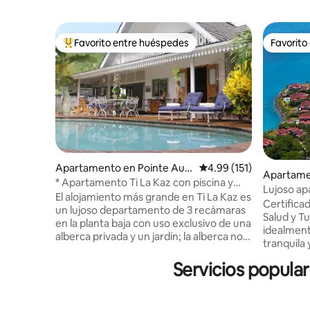
Favorito entre huéspedes
Favorito
Favorito entre huéspedes preferido
Favorito
Apartamento en Pointe Au S
Calificación promedio: 
4.99 (151)
Apartame
el
* Apartamento Ti La Kaz con piscina y
Lujoso ap
duchas exteriores con vistas al mar.
El alojamiento más grande en Ti La Kaz es
planta, se
Certifica
un lujoso departamento de 3 recámaras
piscina
Salud y Turi
en la planta baja con uso exclusivo de una
idealment
alberca privada y un jardín; la alberca no
tranquila 
se comparte con el alojamiento de arriba.
es un apa
Diseñada en estilo criollo colonial con un
Servicios popular
acceso a aguas abi
toque moderno de casa de playa. Con
Amplia co
una decoración tropical de buen gusto
se abre a
en toda la propiedad. Luminosa, aireada y
aire libre