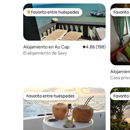
Favorito entre huéspedes
Favorito
Favorito entre huéspedes preferido
Favorito
Alojamiento en Au Cap
Calificación promedio: 
4.86 (198)
El alojamiento de Savy
Alojamien
Casa priv
preciosas 
Favorito entre huéspedes
Favorito
Favorito entre huéspedes
Favorito