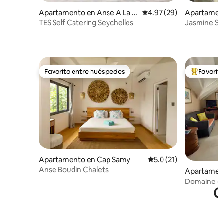
Apartamento en Anse A La M
Calificación promedio:
4.97 (29)
Apartame
ouche
ouche
TES Self Catering Seychelles
Jasmine S
dormitori
Favorito entre huéspedes
Favor
Favorito entre huéspedes
Favorito
Apartamento en Cap Samy
Calificación promedio
5.0 (21)
Anse Boudin Chalets
Apartame
el
Domaine 
FIRSTFL