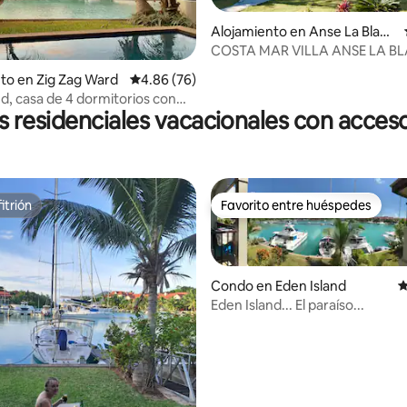
Alojamiento en Anse La Blagu
e
COSTA MAR VILLA ANSE LA B
 4.92 de 5, 83 reseñas
to en Zig Zag Ward
Calificación promedio: 4.86 de 5, 76 reseñas
4.86 (76)
nd, casa de 4 dormitorios con
 residenciales vacacionales con acceso 
ivada
itrión
Favorito entre huéspedes
itrión
Favorito entre huéspedes
Condo en Eden Island
C
Eden Island... El paraíso...
4.84 de 5, 144 reseñas