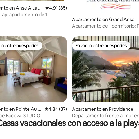
 4.97 de 5, 29 reseñas
nto en Anse A La M
Calificación promedio: 4.91 de 5, 85 reseñas
4.91 (85)
tay: apartamento de 1
Apartamento en Grand Anse
o doble Hibiscus
Apartamento de 1 dormitorio: P
Island Breeze
ito entre huéspedes
Favorito entre huéspedes
 entre huéspedes preferido
Favorito entre huéspedes
: 5.0 de 5, 21 reseñas
nto en Pointe Au S
Calificación promedio: 4.84 de 5, 37 reseñas
4.84 (37)
Apartamento en Providence
de Bacova-STUDIO
Departamento frente al mar e
Casas vacacionales con acceso a la play
OOR
Island, Seychelles