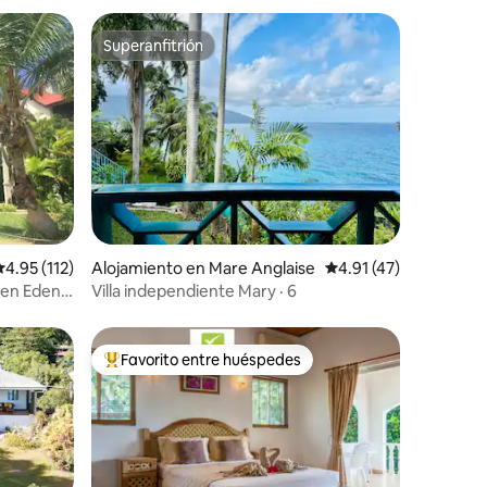
Superanfitrión
Superanfitrión
alificación promedio: 4.95 de 5, 112 reseñas
4.95 (112)
Alojamiento en Mare Anglaise
Calificación promedio
4.91 (47)
s en Eden
Villa independiente Mary · 6
Favorito entre huéspedes
Favorito entre huéspedes preferido