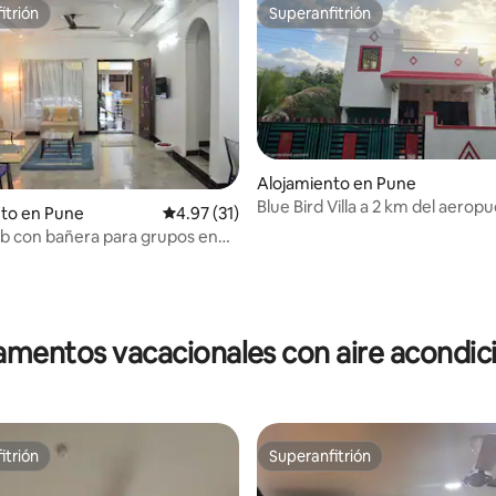
itrión
Superanfitrión
itrión
Superanfitrión
 4.92 de 5, 72 reseñas
Alojamiento en Pune
Blue Bird Villa a 2 km del aerop
nto en Pune
Calificación promedio: 4.97 de 5, 31 reseñas
4.97 (31)
(SSHospitality)
bnb con bañera para grupos en
ark, cerca del Aeropuerto NX
mentos vacacionales con aire acondi
itrión
Superanfitrión
itrión
Superanfitrión