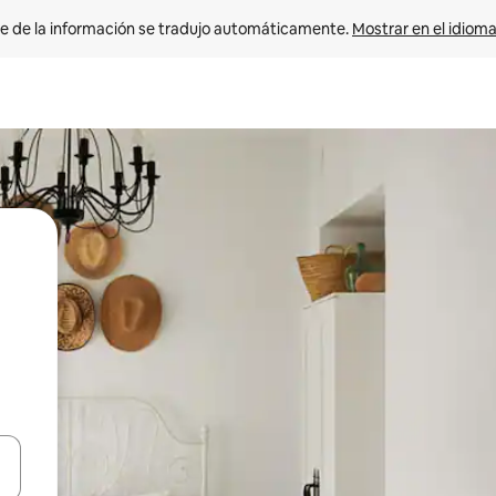
e de la información se tradujo automáticamente. 
Mostrar en el idioma
n las teclas de flecha hacia arriba y hacia abajo o explora con el tact