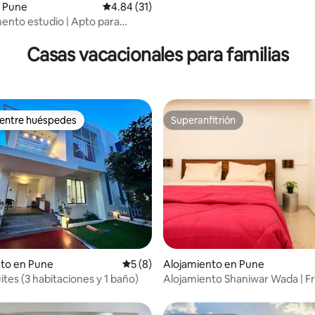
 Pune
Calificación promedio: 4.84 de 5, 31 reseñas
4.84 (31)
nto estudio | Apto para
io: 5 de 5, 43 reseñas
Vista al aeropuerto de Pune
Casas vacacionales para familias
 entre huéspedes
Superanfitrión
 entre huéspedes
Superanfitrión
4.89 de 5, 172 reseñas
nto en Pune
Calificación promedio: 5 de 5, 8 reseñas
5 (8)
Alojamiento en Pune
ites (3 habitaciones y 1 baño)
Alojamiento Shaniwar Wada | Fre
2 habitaciones y sala | 2 aires
acondicionados