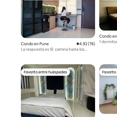
Condo en
1 dormito
Condo en Pune
Calificación promedio:
4.92 (76)
aeropuer
La respuesta es SÍ: camina hasta los
centros de TI de Kharadi
Favorito entre huéspedes
Favorito
Favorito entre huéspedes
Favorito