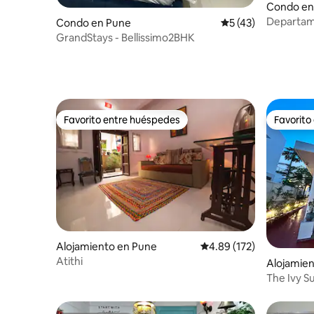
Condo en
Departame
Condo en Pune
Calificación promed
5 (43)
parejas | 
GrandStays - Bellissimo2BHK
Favorito entre huéspedes
Favorito
Favorito entre huéspedes
Favorito
Alojamiento en Pune
Calificación promedio: 
4.89 (172)
Atithi
Alojamie
The Ivy Su