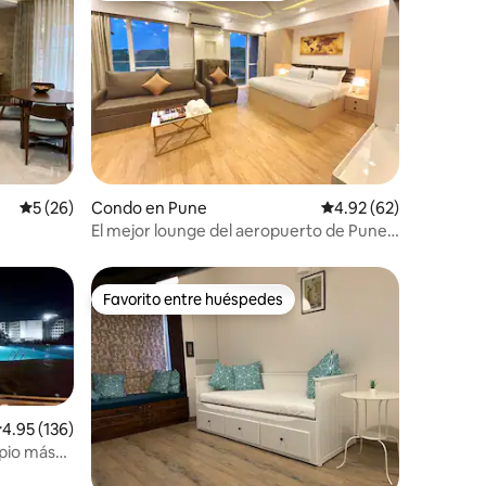
Calificación promedio: 5 de 5, 26 reseñas
5 (26)
Condo en Pune
Calificación promedio:
4.92 (62)
El mejor lounge del aeropuerto de Pune
en Viman Nagar
Favorito entre huéspedes
Favorito entre huéspedes
alificación promedio: 4.95 de 5, 136 reseñas
4.95 (136)
ipio más