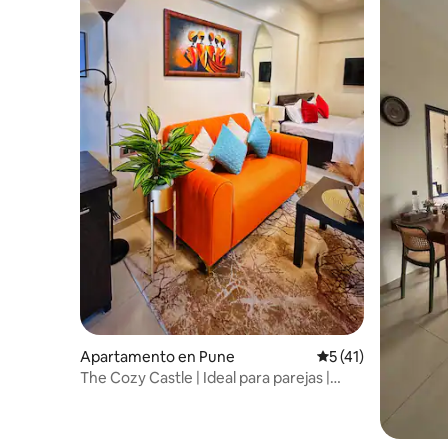
Apartamento en Pune
Calificación promed
5 (41)
The Cozy Castle | Ideal para parejas |
Ubicación privilegiada