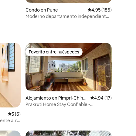
Condo en Pune
Calificación promedio: 
4.95 (186)
Moderno departamento independiente
de 1 habitación en Koregaon Park
Favorito entre huéspedes
Favorito entre huéspedes
Alojamiento en Pimpri-Chinc
Calificación promedio:
4.94 (17)
hwad
Prakruti Home Stay Confiable -
Renovador - Reconectante
Calificación promedio: 5 de 5, 6 reseñas
5 (6)
nte al río