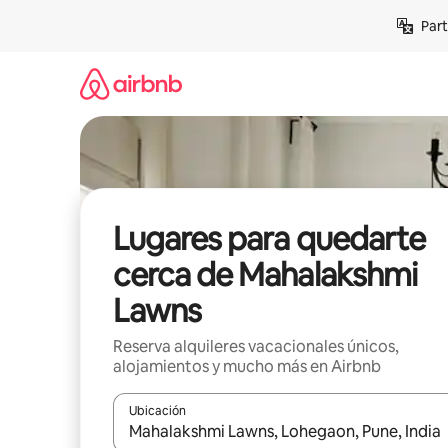
Omite
Part
el
contenido
Lugares para quedarte
cerca de Mahalakshmi
Lawns
Reserva alquileres vacacionales únicos,
alojamientos y mucho más en Airbnb
Ubicación
Cuando los resultados estén disponibles, navega co