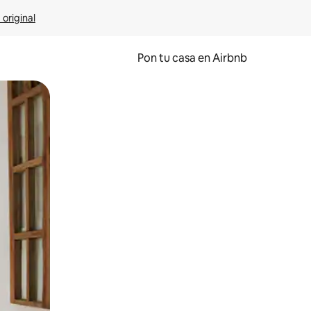
 original
Pon tu casa en Airbnb
o o desliza el dedo.