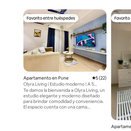
Favorito entre huéspedes
Favorito
Favorito entre huéspedes
Favorito
Apartamento en Pune
Calificación promed
5 (22)
Olyra Living | Estudio moderno | A 5
minutos a pie del aeropuerto
Te damos la bienvenida a Olyra Living, un
estudio elegante y moderno diseñado
para brindar comodidad y conveniencia.
El espacio cuenta con una cama
acogedora, un elegante sofá, un
televisor inteligente Android de 55”, Wi-Fi
rápido y un escritorio de trabajo
Apartame
exclusivo. Una cocina pequeña y