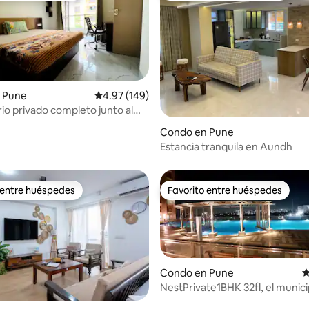
 Pune
Calificación promedio: 4.97 de 5, 149 reseñas
4.97 (149)
rio privado completo junto al
 4.92 de 5, 76 reseñas
to
Condo en Pune
Estancia tranquila en Aundh
 entre huéspedes
Favorito entre huéspedes
 entre huéspedes
Favorito entre huéspedes
Condo en Pune
C
NestPrivate1BHK 32fl, el munic
premiado de la India