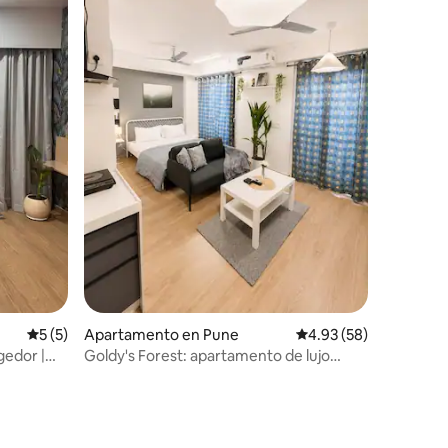
Calificación promedio: 5 de 5, 5 reseñas
5 (5)
Apartamento en Pune
Calificación promedio:
4.93 (58)
gedor |
Goldy's Forest: apartamento de lujo
cerca del aeropuerto / Symbiosis