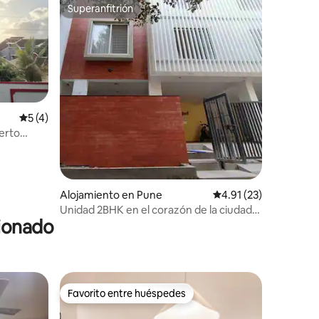
Superanfitrión
Superanfitrión
Calificación promedio: 5 de 5, 4 reseñas
5 (4)
uerto
Alojamiento en Pune
Calificación promedio:
4.91 (23)
Unidad 2BHK en el corazón de la ciudad,
cionado
para viajes familiares/de trabajo
Favorito entre huéspedes
Favorito entre huéspedes