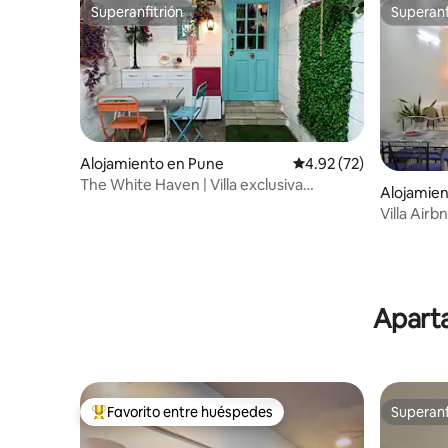
Superanfitrión
Superanf
Superanfitrión
Superanf
Alojamiento en Pune
Calificación promedio:
4.92 (72)
The White Haven | Villa exclusiva
Alojamie
premium
Villa Air
Koregao P
Aparta
Favorito entre huéspedes
Superanf
Favorito entre huéspedes preferido
Superanf