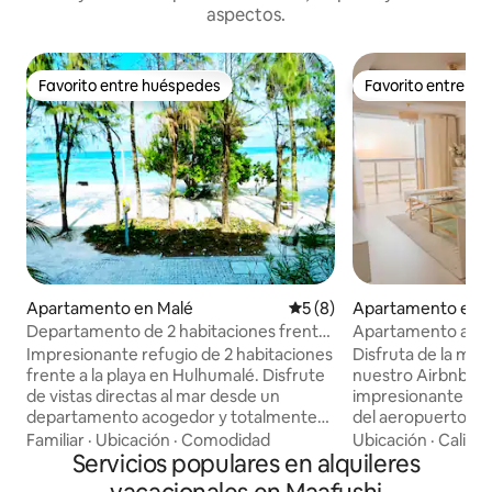
aspectos.
Favorito entre huéspedes
Favorito entre h
Favorito entre huéspedes
Favorito entre h
Apartamento en Malé
Calificación promedio: 5 de
5 (8)
Apartamento en 
Departamento de 2 habitaciones frente
Apartamento a pie 
al mar en Hulhumalé: acogedor y
mar
Impresionante refugio de 2 habitaciones
Disfruta de la má
totalmente equipado
frente a la playa en Hulhumalé. Disfrute
nuestro Airbnb fre
de vistas directas al mar desde un
impresionante vist
departamento acogedor y totalmente
del aeropuerto. 
equipado, a solo 15 minutos del
king y dormitorio d
Familiar
·
Ubicación
·
Comodidad
Ubicación
·
Calida
aeropuerto. Ideal para familias y
Servicios populares en alquileres
belleza pintoresca,
profesionales, con un espacio de trabajo
perfecto junto al mar. **Ten en