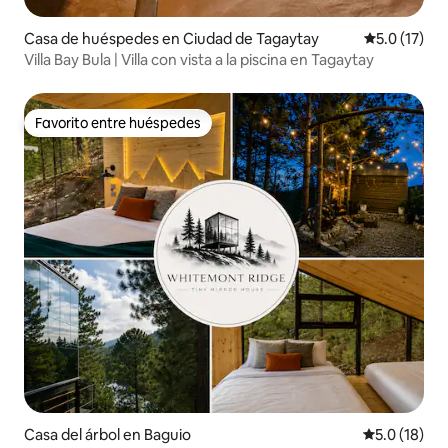
Casa de huéspedes en Ciudad de Tagaytay
Calificación
5.0 (17)
Villa Bay Bula | Villa con vista a la piscina en Tagaytay
Favorito entre huéspedes
Favorito entre huéspedes
Casa del árbol en Baguio
Calificación
5.0 (18)