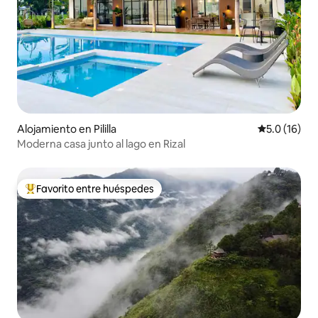
Alojamiento en Pililla
Calificación
5.0 (16)
Moderna casa junto al lago en Rizal
Favorito entre huéspedes
Favorito entre huéspedes preferido