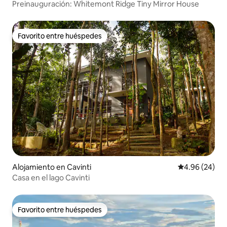
Preinauguración: Whitemont Ridge Tiny Mirror House
Favorito entre huéspedes
Favorito entre huéspedes
Alojamiento en Cavinti
Calificación p
4.96 (24)
Casa en el lago Cavinti
Favorito entre huéspedes
Favorito entre huéspedes