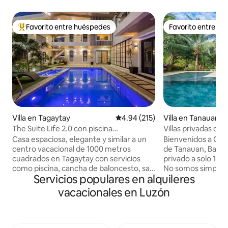
Favorito entre huéspedes
Favorito entre h
Favorito entre huéspedes preferido
Favorito entre h
Villa en Tagaytay
Calificación promedio: 4.94 de 5
4.94 (215)
Villa en Tanauan
The Suite Life 2.0 con piscina
Villas privadas con 
climatizada, cine y cancha
cancha de pickleba
Casa espaciosa, elegante y similar a un
Bienvenidos a Cas
centro vacacional de 1000 metros
de Tanauan, Batan
cuadrados en Tagaytay con servicios
privado a solo 1,5 
como piscina, cancha de baloncesto, sala
No somos simplem
Servicios populares en alquileres
de cine, sala de juegos y video. Ideal para
piscina, sino un i
preparativos de bodas, cumpleaños o
de villas distribuid
vacacionales en Luzón
unas vacaciones relajantes. Imagina
exuberante y extenso. Disfrute
tener un espacio exclusivo parecido a
exclusivo de todo e
una casa club para tu grupo durante
solo recibimos a un
toda tu estadía. Estacionamiento para 8-
Nuestra tarifa bas