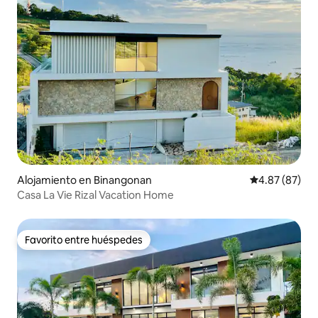
Alojamiento en Binangonan
Calificación p
4.87 (87)
Casa La Vie Rizal Vacation Home
Favorito entre huéspedes
Favorito entre huéspedes