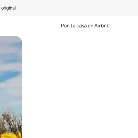
 original
Pon tu casa en Airbnb
o o desliza el dedo.