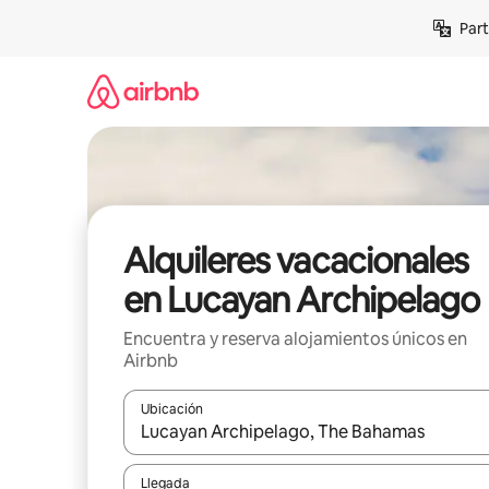
Omite
Part
el
contenido
Alquileres vacacionales
en Lucayan Archipelago
Encuentra y reserva alojamientos únicos en
Airbnb
Ubicación
Cuando los resultados estén disponibles, navega co
Llegada