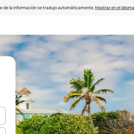
e de la información se tradujo automáticamente. 
Mostrar en el idioma
n las teclas de flecha hacia arriba y hacia abajo o explora con el tact