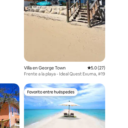
Villa en George Town
Calificación promedi
5.0 (27)
Frente a la playa - Ideal Quest Exuma, #19
Favorito entre huéspedes
Favorito entre huéspedes