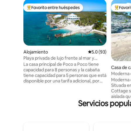
Favorito entre huéspedes
Favor
Favorito entre huéspedes preferido
Favorito
Alojamiento
Calificación promedio
5.0 (93)
Playa privada de lujo frente al mar y
muelle.
La casa principal de Poco a Poco tiene
Casa de c
capacidad para 8 personas y la cabaña
ma Island
Moderna c
tiene capacidad para 5 personas que está
Moderna c
disponible por una tarifa adicional, por
Situada e
favor pregunta. Te encantarán las vistas,
Cottage s
la ubicación, el ambiente, el espacio al
aislada q
aire libre y el muelle y la playa privados.
Servicios popul
increíble.
Nuestra playa es muy segura para que
escapada tra
los niños jueguen y durante la marea baja
de campo 
se puede llegar a las islas cercanas a pie a
para captu
través del banco de arena. Incluye 4
vistas in
kayaks y 2 tablas de surf de remo para
clara. Sentado en la terraza envolvente,
ayudarte a explorar las llanuras de peces