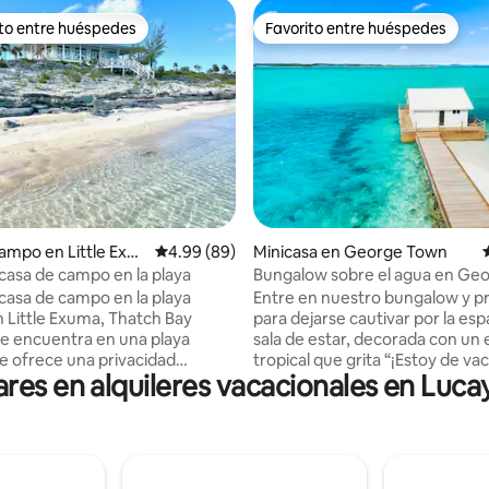
ito entre huéspedes
Favorito entre huéspedes
 entre huéspedes preferido
Favorito entre huéspedes
: 5.0 de 5, 93 reseñas
ampo en Little Exu
Calificación promedio: 4.99 de 5, 89 reseñas
4.99 (89)
Minicasa en George Town
asa de campo en la playa
Bungalow sobre el agua en Ge
¡Cerca del muelle!
asa de campo en la playa
Entre en nuestro bungalow y p
n Little Exuma, Thatch Bay
para dejarse cautivar por la esp
e encuentra en una playa
sala de estar, decorada con un e
ue ofrece una privacidad
tropical que grita “¡Estoy de va
ares en alquileres vacacionales en Luc
 El lugar perfecto para una
Las puertas de cristal enmarcan
nquila y sin estrés. La casa
vistas. La terraza, con tumbona
se encuentra en una cresta
vistas que harán que tus segui
rar la brisa del mar y unas
estén celosos. En el interior, un
comparables del agua turquesa
pequeña y conexión wifi de alta
velocidad garantiza que puedas