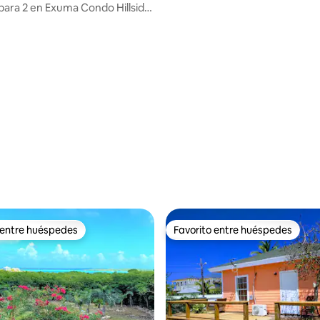
Point, Exuma
para 2 en Exuma Condo Hillside
ways
 entre huéspedes
Favorito entre huéspedes
 entre huéspedes
Favorito entre huéspedes