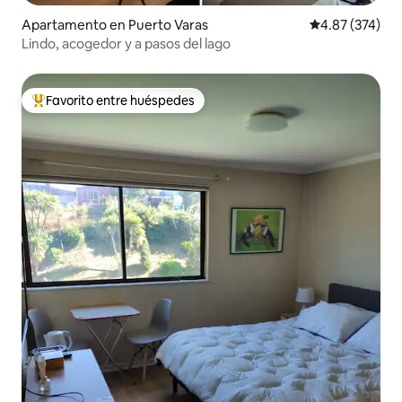
Apartamento en Puerto Varas
Calificación pr
4.87 (374)
Lindo, acogedor y a pasos del lago
Favorito entre huéspedes
Favorito entre huéspedes preferido