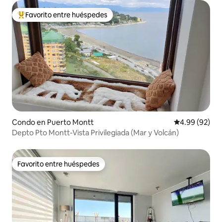
Favorito entre huéspedes
Favorito entre huéspedes preferido
Condo en Puerto Montt
Calificación p
4.99 (92)
Depto Pto Montt-Vista Privilegiada (Mar y Volcán)
Favorito entre huéspedes
Favorito entre huéspedes