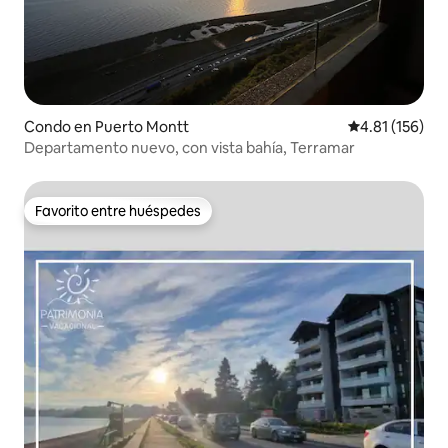
Condo en Puerto Montt
Calificación p
4.81 (156)
Departamento nuevo, con vista bahía, Terramar
Favorito entre huéspedes
Favorito entre huéspedes