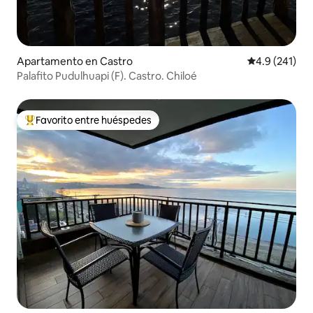
Apartamento en Castro
Calificación 
4.9 (241)
Palafito Pudulhuapi (F). Castro. Chiloé
Favorito entre huéspedes
Favorito entre huéspedes preferido