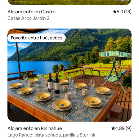
Alojamiento en Castro
Calificación
5.0 (13)
Casas Arco Jardín 2
Favorito entre huéspedes
Favorito entre huéspedes
Alojamiento en Rininahue
Calificación 
4.89 (9)
Lago Ranco: vista soñada, parilla y Starlink