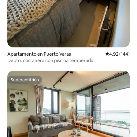
Apartamento en Puerto Varas
Calificación pr
4.92 (144)
Depto. costanera con piscina temperada
Superanfitrión
Superanfitrión