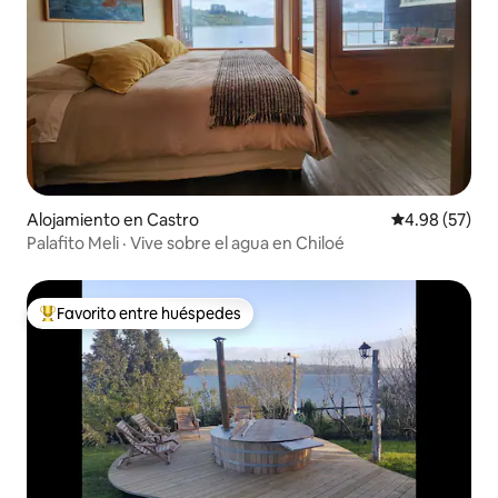
Alojamiento en Castro
Calificación p
4.98 (57)
Palafito Meli · Vive sobre el agua en Chiloé
Favorito entre huéspedes
Favorito entre huéspedes preferido