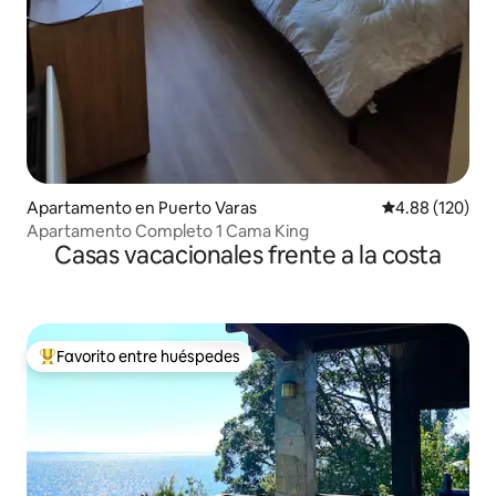
Apartamento en Puerto Varas
Calificación pr
4.88 (120)
Apartamento Completo 1 Cama King
Casas vacacionales frente a la costa
Favorito entre huéspedes
Favorito entre huéspedes preferido