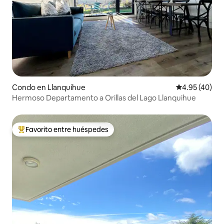
Condo en Llanquihue
Calificación 
4.95 (40)
Hermoso Departamento a Orillas del Lago Llanquihue
Favorito entre huéspedes
Favorito entre huéspedes preferido