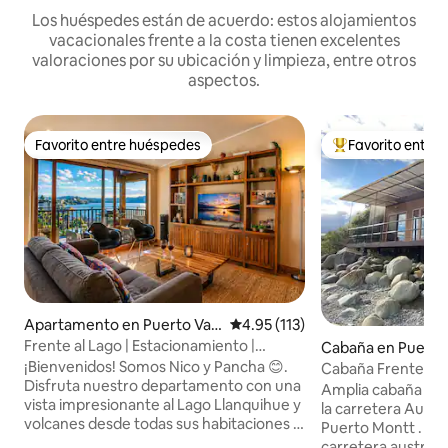
Los huéspedes están de acuerdo: estos alojamientos
vacacionales frente a la costa tienen excelentes
valoraciones por su ubicación y limpieza, entre otros
aspectos.
Favorito entre huéspedes
Favorito entre
Favorito entre huéspedes
Favorito entre hu
Apartamento en Puerto Var
Calificación promedio: 4.95 de 5
4.95 (113)
as
Frente al Lago | Estacionamiento |
Cabaña en Puerto
Puerto Varas
¡Bienvenidos! Somos Nico y Pancha 😊.
Cabaña Frente al m
Disfruta nuestro departamento con una
Amplia cabaña fre
vista impresionante al Lago Llanquihue y
la carretera Austr
volcanes desde todas sus habitaciones y
Puerto Montt . (Ki
áreas comunes. Lo mejor: Vistas:
carretera austral)