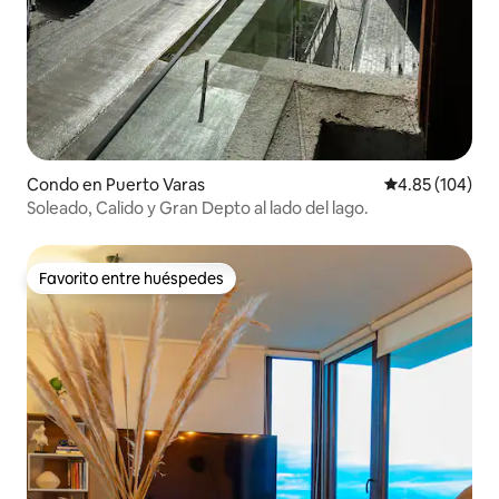
Condo en Puerto Varas
Calificación pr
4.85 (104)
Soleado, Calido y Gran Depto al lado del lago.
Favorito entre huéspedes
Favorito entre huéspedes