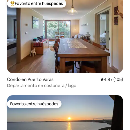
Favorito entre huéspedes
Favorito entre huéspedes preferido
Condo en Puerto Varas
Calificación p
4.97 (105)
Departamento en costanera / lago
Favorito entre huéspedes
Favorito entre huéspedes