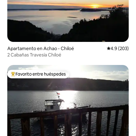
Apartamento en Achao - Chiloé
Calificación p
4.9 (203)
2 Cabañas Travesía Chiloé
Favorito entre huéspedes
Favorito entre huéspedes preferido