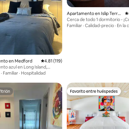
Apartamento en Islip Terrac
Ca
e
Cerca de todo 1 dormitorio - ¡C
completa, patio trasero y fogat
Familiar
·
Calidad-precio
·
En la 
4.97 de 5, 401 reseñas
nto en Medford
Calificación promedio: 4.81 de 5, 119 reseñas
4.81 (119)
to azul en Long Island,
rk
·
Familiar
·
Hospitalidad
itrión
Favorito entre huéspedes
itrión
Favorito entre huéspedes