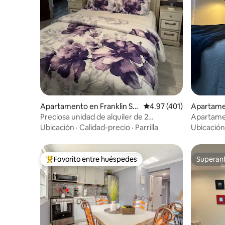
Apartamento en Franklin Sq
Calificación promedio: 
4.97 (401)
Apartame
uare
Preciosa unidad de alquiler de 2
Apartamen
dormitorios, aparcamiento gratuito en la
Nueva Yo
Ubicación
·
Calidad-precio
·
Parrilla
Ubicación
calle.
Favorito entre huéspedes
Superanf
Favorito entre huéspedes preferido
Superanf