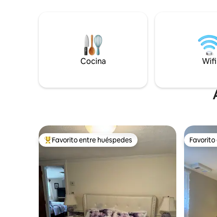
perros con vallado en el patio y puerta
Arcadian 
para perros. Patio exterior privado, con
Starbucks
parrilla de carbón. Aire acondicionado y
que explor
calefacción para disfrutar durante todo
panorámica
el año. Fácil de entrar/salir de la ciudad. A
y el exter
poca distancia en coche para visitar las
proporci
calles principales de Westhampton y
Cocina
café/cond
Wifi
Southampton.
cocina. $1
mascotas
Favorito entre huéspedes
Favorito
Favorito entre huéspedes preferido
Favorito