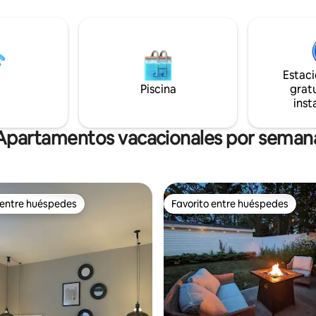
Mall (tienda de comestibles,
servicio Verizon. También tiene un
, etc.) a 7 min a pie. Hay mucho
televisor inteligente Vizio. Hay
ar en la zona. Vistas
aparcamiento gratuito en la calle.
s de los ríos desde el interior
horario de silencio es de 10 p. m.
ior. Dos televisores. Se
m. Los pasos fuertes y la televisión,
Estac
onan
correr, saltar y las conversacio
imentos/utensilios básicos de
Piscina
molestan a mis otros huéspede
gratu
9 por limpieza, con o sin
inst
.
Apartamentos vacacionales por seman
 entre huéspedes
Favorito entre huéspedes
 entre huéspedes
Favorito entre huéspedes