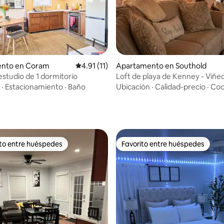
nto en Coram
Calificación promedio: 4.91 de 5, 11 reseñas
4.91 (11)
Apartamento en Southold
tudio de 1 dormitorio
Loft de playa de Kenney - Viñed
de Horton
·
Estacionamiento
·
Baño
Ubicación
·
Calidad-precio
·
Coc
 4.97 de 5, 68 reseñas
ito entre huéspedes
Favorito entre huéspedes
 entre huéspedes preferido
Favorito entre huéspedes