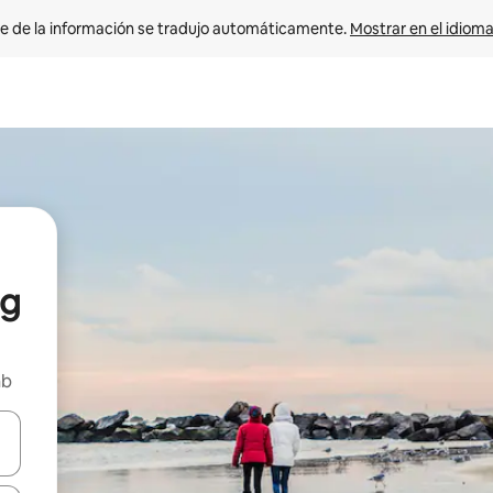
e de la información se tradujo automáticamente. 
Mostrar en el idioma
ng
nb
n las teclas de flecha hacia arriba y hacia abajo o explora con el tact