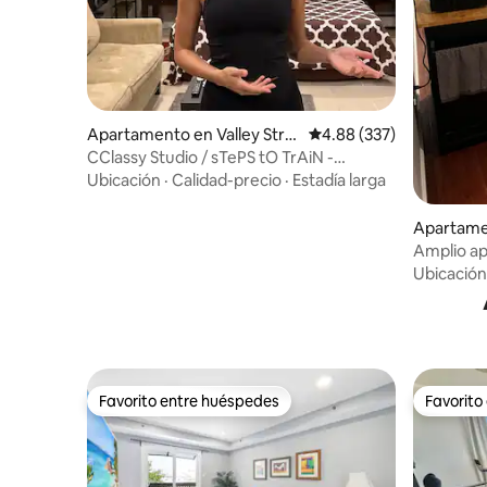
Apartamento en Valley Stre
Calificación promedio: 
4.88 (337)
am
CClassy Studio / sTePS tO TrAiN -
Estacionamiento gratuito
Ubicación
·
Calidad-precio
·
Estadía larga
Apartamen
Amplio ap
con entra
Ubicación
Favorito entre huéspedes
Favorito
Favorito entre huéspedes
Favorito