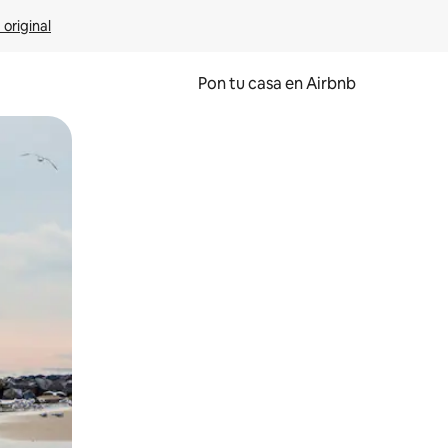
 original
Pon tu casa en Airbnb
o o desliza el dedo.