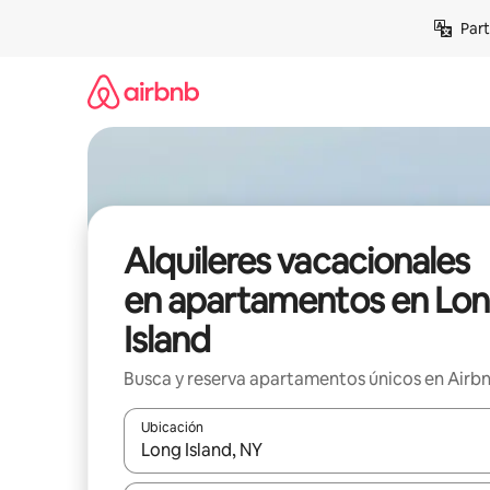
Omite
Part
el
contenido
Alquileres vacacionales
en apartamentos en Lo
Island
Busca y reserva apartamentos únicos en Airb
Ubicación
Cuando los resultados estén disponibles, navega co