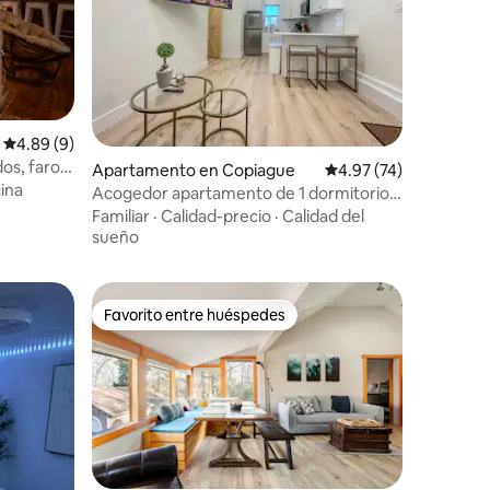
Calificación promedio: 4.89 de 5, 9 reseñas
4.89 (9)
os, faro
Apartamento en Copiague
Calificación promedio:
4.97 (74)
ina
Acogedor apartamento de 1 dormitorio
en Long Island cerca de las playas
Familiar
·
Calidad-precio
·
Calidad del
sueño
Favorito entre huéspedes
Favorito entre huéspedes