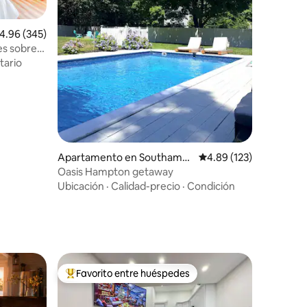
alificación promedio: 4.96 de 5, 345 reseñas
4.96 (345)
es sobre
itario
Apartamento en Southampt
Calificación promedio: 
4.89 (123)
on
Oasis Hampton getaway
Ubicación
·
Calidad-precio
·
Condición
Favorito entre huéspedes
Favorito entre huéspedes preferido