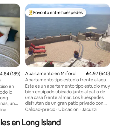
Apartame
Favorito entre huéspedes
Favor
Favorito entre huéspedes preferido
Favorit
w
«Un hogar
Nueva Yo
Departam
vecindario segur
queen y col
de toallas 
espacio c
Familiar
·
lavadora
nadie más
comedor. Tendrás tu propia entra
¡Cerca d
Apartamento en Milford
Calificación promedio: 
4.97 (640)
alificación promedio: 4.84 de 5, 189 reseñas
4.84 (189)
minutos d
o en coch
Apartamento tipo estudio frente al agua
e
playa! ¡T
con chimenea.
Este es un apartamento tipo estudio muy
piso en
delicioso
bien equipado ubicado junto al patio de
odo lo
apartame
una casa frente al mar. Los huéspedes
Long
condicion
disfrutan de un gran patio privado con
gran ent
vistas panorámicas al estrecho de Long
ubiertos.
Calidad-precio
·
Ubicación
·
Jacuzzi
ina
Island. Una entrada privada y
 un
aparcamiento fuera de la vía pública. ¡Las
es en Long Island
amaño
increíbles vistas y comodidades hacen de
 y de
este espacio la escapada romántica