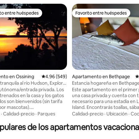
ito entre huéspedes
Favorito entre huéspedes
 entre huéspedes preferido
Favorito entre huéspedes
4.97 de 5, 433 reseñas
nto en Ossining
Calificación promedio: 4.96 de 5, 549 reseñas
4.96 (549)
Apartamento en Bethpage
C
tranquila al río Hudson, Explora
Estancia hogareña en Bethpag
í
utónoma/entrada privada. Los
Este apartamento en el primer 
trenados en la casa y los gatos
una casa privada y cuenta con t
os son bienvenidos (sin tarifa
necesario para una estadía en 
 por mascotas).
Island. Encontrarás toallas, sábanas, una
miento en la entrada para dos
cocina completa con platos y c
·
Calidad-precio
·
Parques
Calidad-precio
·
Ubicación
·
Coc
s. Piso tranquilo y privado en
La unidad de refrigerador tiene
lares de los apartamentos vacacional
dson. Tren a Nueva York
congelador y una nevera de t
 Scarborough) a 10 minutos
completo. El horno es eléctrico
 por el vecindario histórico.
tamaño completo también. Tengo el