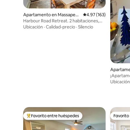
Apartamento en Massapequ
Calificación promedio: 
4.97 (163)
a
Harbour Road Retreat. 2 habitaciones,
Jones Beach, LIRR
Ubicación
·
Calidad-precio
·
Silencio
Apartamen
¡Apartam
de todo!
Ubicación
Favorito entre huéspedes
Favorito
Favorito entre huéspedes preferido
Favorito