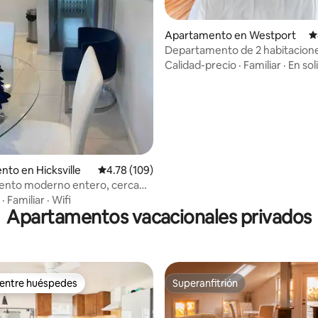
Apartamento en Westport
C
4.97 de 5, 163 reseñas
Departamento de 2 habitacion
el histórico molino de sidra
Calidad-precio
·
Familiar
·
En sol
to en Hicksville
Calificación promedio: 4.78 de 5, 109 reseñas
4.78 (109)
ento moderno entero, cerca
·
Familiar
·
Wifi
Apartamentos vacacionales privados
 entre huéspedes
Superanfitrión
 entre huéspedes
Superanfitrión