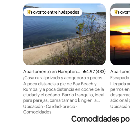
Favorito entre huéspedes
Favor
Favorito entre huéspedes preferido
Favorito
Apartamento en Hampton B
Calificación promedio: 
4.97 (433)
Apartame
ays
¡Casa rural privada y acogedora a pocos
Escapada 
pasos de la playa!
desde aqu
A poca distancia a pie de Bay Beach y
Llegada a
Rumba, y a poca distancia en coche de la
perros en
ciudad y el océano. Barrio tranquilo, ideal
desgarrad
para parejas, cama tamaño king en la
adicional
planta superior, escalera un poco
Estaciona
Ubicación
·
Calidad-precio
·
Ubicación
empinada, por lo que puede no ser
automóvile
Comodidades
adecuado para personas con problemas
Comodidades popu
el río Hu
de movilidad. Kayaks y tablas de remo
(Estación
disponibles para disfrutar. Se admiten
caminando