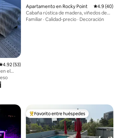
Apartamento en Rocky Point
Calificación promedio
4.9 (40)
Cabaña rústica de madera, viñedos de
Long Island
Familiar
·
Calidad-precio
·
Decoración
Calificación promedio: 4.92 de 5, 53 reseñas
4.92 (53)
en el
eso
i
Favorito entre huéspedes
Favorito entre huéspedes preferido