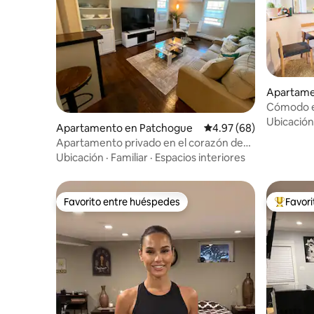
Apartame
Cómodo es
Ubicación
Apartamento en Patchogue
Calificación promedio:
4.97 (68)
Apartamento privado en el corazón de
Patchogue Village.
Ubicación
·
Familiar
·
Espacios interiores
Favorito entre huéspedes
Favor
Favorito entre huéspedes
Favorito