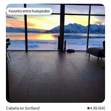
Favorito entre huéspedes
Favorito entre huéspedes
Cabaña en Sortland
Calificación p
4.95 (64)