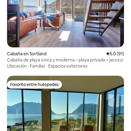
Cabaña en Sortland
Calificación
5.0 (91)
Cabaña de playa única y moderna – playa privada + jacuzzi
Ubicación
·
Familiar
·
Espacios exteriores
Favorito entre huéspedes
Favorito entre huéspedes