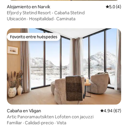
Alojamiento en Narvik
Calificació
5.0 (4)
Efjord y Stetind Resort - Cabaña Stetind
Ubicación
·
Hospitalidad
·
Caminata
Favorito entre huéspedes
Favorito entre huéspedes
Cabaña en Vågan
Calificación p
4.94 (67)
Artic Panoramautsikten Lofoten con jacuzzi
Familiar
·
Calidad-precio
·
Vista