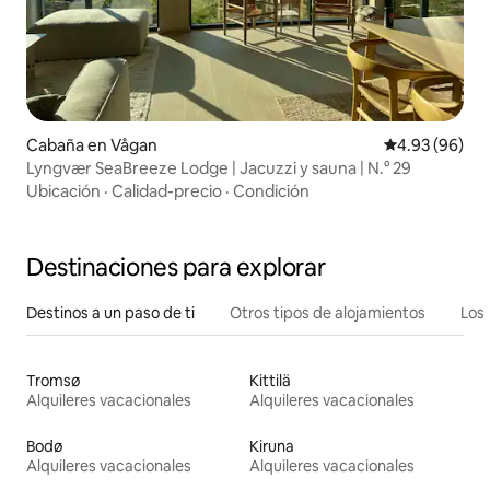
Cabaña en Vågan
Calificación p
4.93 (96)
Lyngvær SeaBreeze Lodge | Jacuzzi y sauna | N.° 29
Ubicación
·
Calidad-precio
·
Condición
Destinaciones para explorar
Destinos a un paso de ti
Otros tipos de alojamientos
Los 
Tromsø
Kittilä
Alquileres vacacionales
Alquileres vacacionales
Bodø
Kiruna
Alquileres vacacionales
Alquileres vacacionales