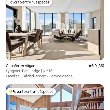
Favorito entre huéspedes
Favorito entre huéspedes
Cabaña en Vågan
Calificación
5.0 (36)
Lyngvær Tide Lodge | N.º 13
Familiar
·
Calidad-precio
·
Comodidades
Favorito entre huéspedes
Favorito entre huéspedes preferido