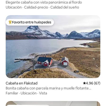
Elegante cabaña con vista panorámica al fiordo
Ubicación
·
Calidad-precio
·
Calidad del sueño
Favorito entre huéspedes
Favorito entre huéspedes preferido
Cabaña en Flakstad
Calificación p
4.96 (67)
Bonita cabaña con parcela marina y muelle flotante
privado
Familiar
·
Ubicación
·
Vista