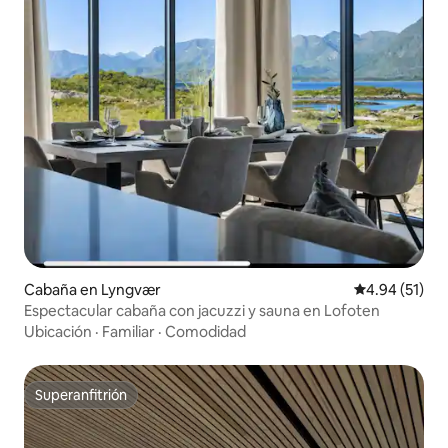
Cabaña en Lyngvær
Calificación 
4.94 (51)
Espectacular cabaña con jacuzzi y sauna en Lofoten
Ubicación
·
Familiar
·
Comodidad
Superanfitrión
Superanfitrión